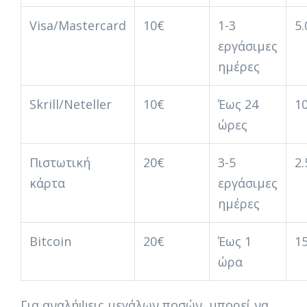
Visa/Mastercard
10€
1-3
5
εργάσιμες
ημέρες
Skrill/Neteller
10€
Έως 24
1
ώρες
Πιστωτική
20€
3-5
2
κάρτα
εργάσιμες
ημέρες
Bitcoin
20€
Έως 1
1
ώρα
Για αναλήψεις μεγάλων ποσών, μπορεί να