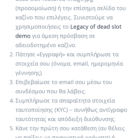
(προσομοίωση) ή την επίσημη σελίδα του
καζίνο που επιλέγεις. Συνιστούμε να
χρησιμοποιήσεις το
Legacy of dead slot
demo
για άμεση πρόσβαση σε
αδειοδοτημένο καζίνο.
Πάτησε «Εγγραφή» και συμπλήρωσε τα
στοιχεία σου (όνομα, email, ημερομηνία
γέννησης).
Επιβεβαίωσε το email σου μέσω του
συνδέσμου που θα λάβεις.
Συμπλήρωσε τα απαραίτητα στοιχεία
ταυτοποίησης (KYC) – συνήθως αντίγραφο
ταυτότητας και απόδειξη διεύθυνσης.
Κάνε την πρώτη σου κατάθεση (αν θέλεις
να παίξεις με πραγματικά χρήματα) ή