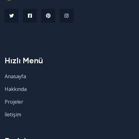
Hızlı Menü
Anasayfa
Hakkında
Projeler
İletişim