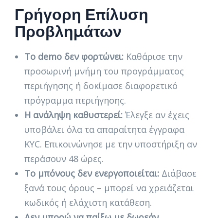
Γρήγορη Επίλυση
Προβλημάτων
Το demo δεν φορτώνει:
Καθάρισε την
προσωρινή μνήμη του προγράμματος
περιήγησης ή δοκίμασε διαφορετικό
πρόγραμμα περιήγησης.
Η ανάληψη καθυστερεί:
Έλεγξε αν έχεις
υποβάλει όλα τα απαραίτητα έγγραφα
KYC. Επικοινώνησε με την υποστήριξη αν
περάσουν 48 ώρες.
Το μπόνους δεν ενεργοποιείται:
Διάβασε
ξανά τους όρους – μπορεί να χρειάζεται
κωδικός ή ελάχιστη κατάθεση.
Δεν μπορώ να παίξω με δωρεάν