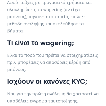
Αφού παίξεις με πραγματικά χρήματα και
ολοκληρώσεις το wagering (αν είχες
μπόνους), πήγαινε στο ταμείο, επίλεξε
μέθοδο ανάληψης και ακολούθησε τα
βήματα.
Τι είναι το wagering;
Είναι το ποσό που πρέπει να στοιχηματίσεις
πριν μπορέσεις να αποσύρεις κέρδη από
μπόνους.
Ισχύουν οι κανόνες KYC;
Ναι, για την πρώτη ανάληψη θα χρειαστεί να
υποβάλεις έγγραφα ταυτοποίησης.