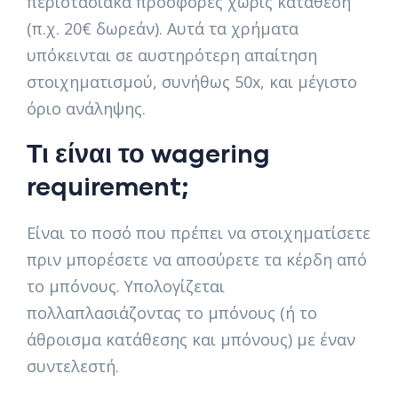
περιστασιακά προσφορές χωρίς κατάθεση
(π.χ. 20€ δωρεάν). Αυτά τα χρήματα
υπόκεινται σε αυστηρότερη απαίτηση
στοιχηματισμού, συνήθως 50x, και μέγιστο
όριο ανάληψης.
Τι είναι το wagering
requirement;
Είναι το ποσό που πρέπει να στοιχηματίσετε
πριν μπορέσετε να αποσύρετε τα κέρδη από
το μπόνους. Υπολογίζεται
πολλαπλασιάζοντας το μπόνους (ή το
άθροισμα κατάθεσης και μπόνους) με έναν
συντελεστή.