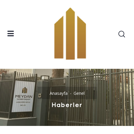
Anasayfa
Genel
Haberler