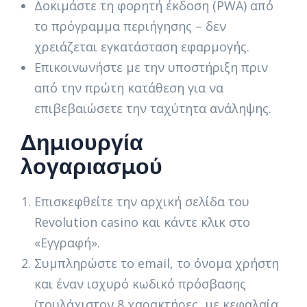
Δοκιμάστε τη φορητή έκδοση (PWA) από
το πρόγραμμα περιήγησης – δεν
χρειάζεται εγκατάσταση εφαρμογής.
Επικοινωνήστε με την υποστήριξη πριν
από την πρώτη κατάθεση για να
επιβεβαιώσετε την ταχύτητα ανάληψης.
Δημιουργία
λογαριασμού
Επισκεφθείτε την αρχική σελίδα του
Revolution casino και κάντε κλικ στο
«Εγγραφή».
Συμπληρώστε το email, το όνομα χρήστη
και έναν ισχυρό κωδικό πρόσβασης
(τουλάχιστον 8 χαρακτήρες, με κεφαλαία,