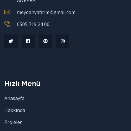
ANKARA
meydanyatirim@gmail.com
0505 719 24 06
Hızlı Menü
Anasayfa
Hakkında
Projeler