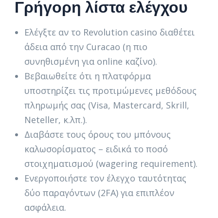
Γρήγορη λίστα ελέγχου
Ελέγξτε αν το Revolution casino διαθέτει
άδεια από την Curacao (η πιο
συνηθισμένη για online καζίνο).
Βεβαιωθείτε ότι η πλατφόρμα
υποστηρίζει τις προτιμώμενες μεθόδους
πληρωμής σας (Visa, Mastercard, Skrill,
Neteller, κ.λπ.).
Διαβάστε τους όρους του μπόνους
καλωσορίσματος – ειδικά το ποσό
στοιχηματισμού (wagering requirement).
Ενεργοποιήστε τον έλεγχο ταυτότητας
δύο παραγόντων (2FA) για επιπλέον
ασφάλεια.