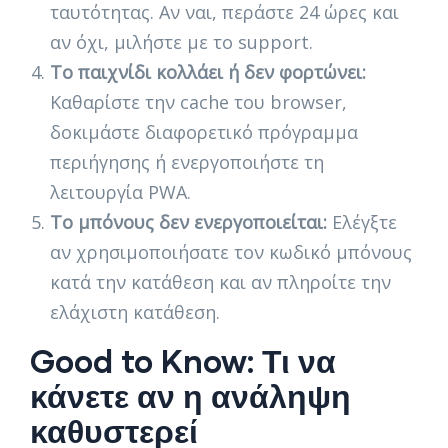
ταυτότητας. Αν ναι, περάστε 24 ώρες και
αν όχι, μιλήστε με το support.
Το παιχνίδι κολλάει ή δεν φορτώνει:
Καθαρίστε την cache του browser,
δοκιμάστε διαφορετικό πρόγραμμα
περιήγησης ή ενεργοποιήστε τη
λειτουργία PWA.
Το μπόνους δεν ενεργοποιείται:
Ελέγξτε
αν χρησιμοποιήσατε τον κωδικό μπόνους
κατά την κατάθεση και αν πληροίτε την
ελάχιστη κατάθεση.
Good to Know: Τι να
κάνετε αν η ανάληψη
καθυστερεί