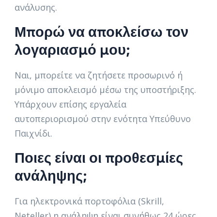
ανάλυσης.
Μπορώ να αποκλείσω τον
λογαριασμό μου;
Ναι, μπορείτε να ζητήσετε προσωρινό ή
μόνιμο αποκλεισμό μέσω της υποστήριξης.
Υπάρχουν επίσης εργαλεία
αυτοπεριορισμού στην ενότητα Υπεύθυνο
Παιχνίδι.
Ποιες είναι οι προθεσμίες
ανάληψης;
Για ηλεκτρονικά πορτοφόλια (Skrill,
Neteller) η ανάληψη είναι συνήθως 24 ώρες.