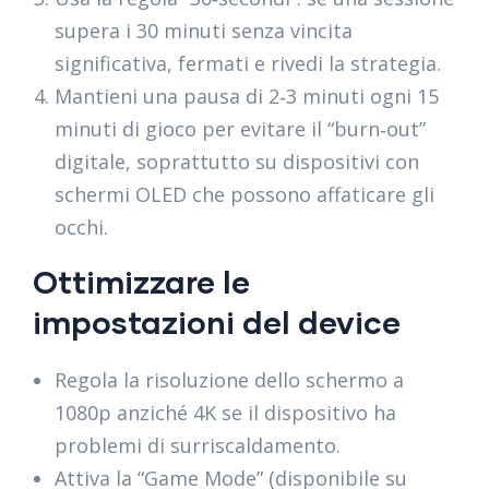
supera i 30 minuti senza vincita
significativa, fermati e rivedi la strategia.
Mantieni una pausa di 2‑3 minuti ogni 15
minuti di gioco per evitare il “burn‑out”
digitale, soprattutto su dispositivi con
schermi OLED che possono affaticare gli
occhi.
Ottimizzare le
impostazioni del device
Regola la risoluzione dello schermo a
1080p anziché 4K se il dispositivo ha
problemi di surriscaldamento.
Attiva la “Game Mode” (disponibile su