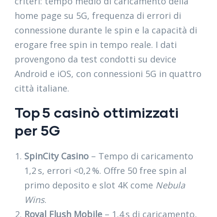
criteri: tempo medio di caricamento della
home page su 5G, frequenza di errori di
connessione durante le spin e la capacità di
erogare free spin in tempo reale. I dati
provengono da test condotti su device
Android e iOS, con connessioni 5G in quattro
città italiane.
Top 5 casinò ottimizzati
per 5G
SpinCity Casino
– Tempo di caricamento
1,2 s, errori <0,2 %. Offre 50 free spin al
primo deposito e slot 4K come
Nebula
Wins
.
Royal Flush Mobile
– 1,4 s di caricamento,