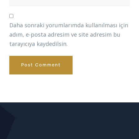
Daha sonraki yorumlarımda kullanılması için
adım, e-posta adresim ve site adresim bu
tarayıcıya kaydedilsin.