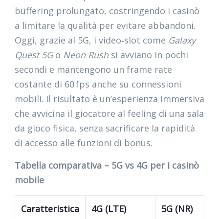
buffering prolungato, costringendo i casinò
a limitare la qualità per evitare abbandoni.
Oggi, grazie al 5G, i video‑slot come
Galaxy
Quest 5G
o
Neon Rush
si avviano in pochi
secondi e mantengono un frame rate
costante di 60 fps anche su connessioni
mobili. Il risultato è un’esperienza immersiva
che avvicina il giocatore al feeling di una sala
da gioco fisica, senza sacrificare la rapidità
di accesso alle funzioni di bonus.
Tabella comparativa – 5G vs 4G per i casinò
mobile
Caratteristica
4G (LTE)
5G (NR)