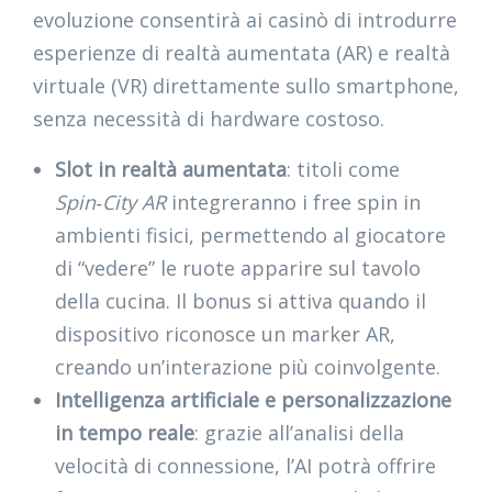
evoluzione consentirà ai casinò di introdurre
esperienze di realtà aumentata (AR) e realtà
virtuale (VR) direttamente sullo smartphone,
senza necessità di hardware costoso.
Slot in realtà aumentata
: titoli come
Spin‑City AR
integreranno i free spin in
ambienti fisici, permettendo al giocatore
di “vedere” le ruote apparire sul tavolo
della cucina. Il bonus si attiva quando il
dispositivo riconosce un marker AR,
creando un’interazione più coinvolgente.
Intelligenza artificiale e personalizzazione
in tempo reale
: grazie all’analisi della
velocità di connessione, l’AI potrà offrire