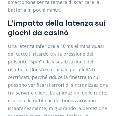
smartphone senza temere di scaricare la
batteria in pochi minuti.
L’impatto della latenza sui
giochi da casinò
Una latenza inferiore a 10 ms elimina quasi
del tutto il ritardo tra la pressione del
pulsante “Spin” e la visualizzazione del
risultato. Questo è cruciale per gli RNG
certificati, perché riduce la finestra in cui
possono verificarsi errori di sincronizzazione
tra server e client. Le animazioni delle ruote,
i suoni e le notifiche dei bonus arrivano
istantaneamente, migliorando la percezione
di controllo del giocatore. Inoltre, le