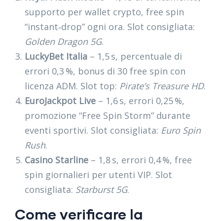
supporto per wallet crypto, free spin
“instant‑drop” ogni ora. Slot consigliata:
Golden Dragon 5G
.
LuckyBet Italia
– 1,5 s, percentuale di
errori 0,3 %, bonus di 30 free spin con
licenza ADM. Slot top:
Pirate’s Treasure HD
.
EuroJackpot Live
– 1,6 s, errori 0,25 %,
promozione “Free Spin Storm” durante
eventi sportivi. Slot consigliata:
Euro Spin
Rush
.
Casino Starline
– 1,8 s, errori 0,4 %, free
spin giornalieri per utenti VIP. Slot
consigliata:
Starburst 5G
.
Come verificare la