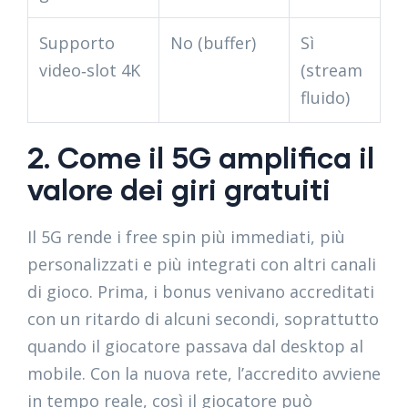
Supporto
No (buffer)
Sì
video‑slot 4K
(stream
fluido)
2. Come il 5G amplifica il
valore dei giri gratuiti
Il 5G rende i free spin più immediati, più
personalizzati e più integrati con altri canali
di gioco. Prima, i bonus venivano accreditati
con un ritardo di alcuni secondi, soprattutto
quando il giocatore passava dal desktop al
mobile. Con la nuova rete, l’accredito avviene
in tempo reale, così il giocatore può