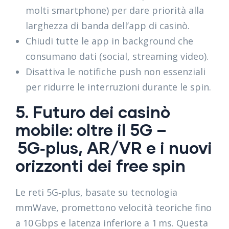
molti smartphone) per dare priorità alla
larghezza di banda dell’app di casinò.
Chiudi tutte le app in background che
consumano dati (social, streaming video).
Disattiva le notifiche push non essenziali
per ridurre le interruzioni durante le spin.
5. Futuro dei casinò
mobile: oltre il 5G –
5G‑plus, AR/VR e i nuovi
orizzonti dei free spin
Le reti 5G‑plus, basate su tecnologia
mmWave, promettono velocità teoriche fino
a 10 Gbps e latenza inferiore a 1 ms. Questa