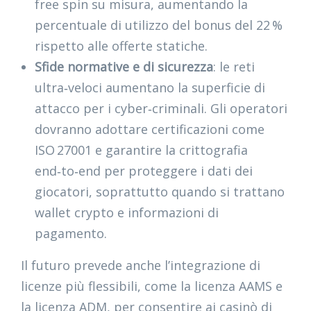
free spin su misura, aumentando la
percentuale di utilizzo del bonus del 22 %
rispetto alle offerte statiche.
Sfide normative e di sicurezza
: le reti
ultra‑veloci aumentano la superficie di
attacco per i cyber‑criminali. Gli operatori
dovranno adottare certificazioni come
ISO 27001 e garantire la crittografia
end‑to‑end per proteggere i dati dei
giocatori, soprattutto quando si trattano
wallet crypto e informazioni di
pagamento.
Il futuro prevede anche l’integrazione di
licenze più flessibili, come la licenza AAMS e
la licenza ADM, per consentire ai casinò di