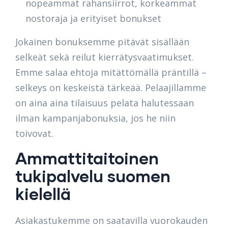
nopeammat rahansiirrot, korkeammat
nostoraja ja erityiset bonukset
Jokainen bonuksemme pitävät sisällään
selkeät sekä reilut kierrätysvaatimukset.
Emme salaa ehtoja mitättömällä präntillä –
selkeys on keskeistä tärkeää. Pelaajillamme
on aina aina tilaisuus pelata halutessaan
ilman kampanjabonuksia, jos he niin
toivovat.
Ammattitaitoinen
tukipalvelu suomen
kielellä
Asiakastukemme on saatavilla vuorokauden