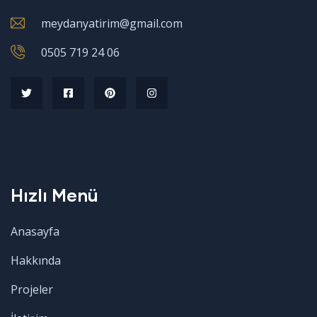
meydanyatirim@gmail.com
0505 719 24 06
Hızlı Menü
Anasayfa
Hakkında
Projeler