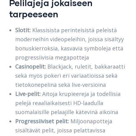
Pelilajeja jokaiseen
tarpeeseen
Slotit:
Klassisista perinteisistä peleistä
moderneihin videopeleihin, joissa sisältyy
bonuskierroksia, kasvavia symboleja että
progressiivisia megapotteja
Casinopelit:
Blackjack, ruletit, bakkaraatti
sekä myös pokeri eri variaatioissa sekä
tietokonepelinä sekä live-versioina
Live-pelit:
Aitoja krupieereja ja todellisia
pelejä reaaliaikaisesti HD-laadulla
suomalaisille pelaajille kätevinä aikoina
Progressiiviset pelit:
Miljoonapotteja
sisältävät pelit, joissa pelattavissa