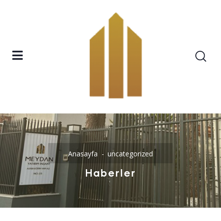
Anasayfa
uncategorized
Haberler