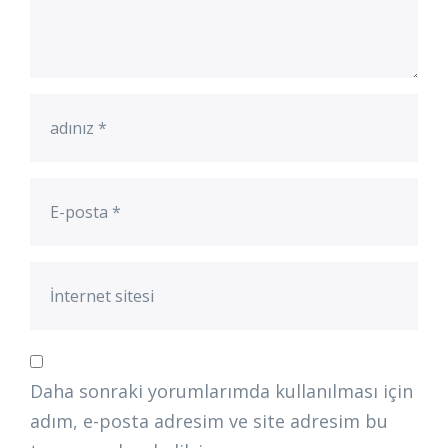
Daha sonraki yorumlarımda kullanılması için
adım, e-posta adresim ve site adresim bu