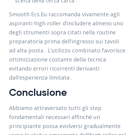
scelta della terza carta .
Smooth Ecs.Eu raccomanda vivamente agli
aspiranti high roller d’includere almeno uno
degli strumenti sopra citati nella routine
preparatoria prima dell’ingresso sui tavoli
ad alta posta . L’utilizzo combinato favorisce
ottimizzazione costante della tecnica
evitando errori ricorrenti derivanti
dall’esperienza limitata .
Conclusione
Abbiamo attraversato tutti gli step
fondamentali necessari affinché un
principiante possa evolversi gradualmente
verso lo status emergente dell’high roller nel