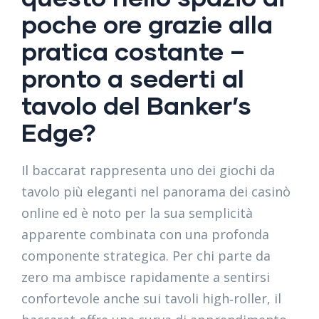
poche ore grazie alla
pratica costante –
pronto a sederti al
tavolo del Banker’s
Edge?
Il baccarat rappresenta uno dei giochi da
tavolo più eleganti nel panorama dei casinò
online ed è noto per la sua semplicità
apparente combinata con una profonda
componente strategica. Per chi parte da
zero ma ambisce rapidamente a sentirsi
confortevole anche sui tavoli high‑roller, il