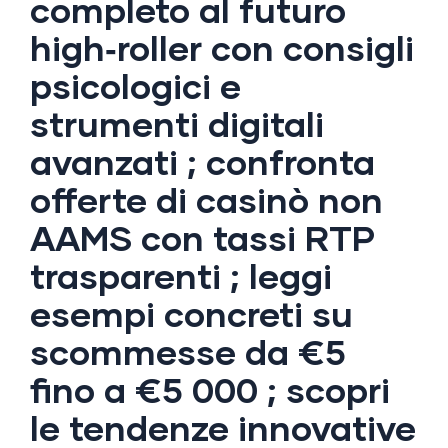
completo al futuro
high‑roller con consigli
psicologici e
strumenti digitali
avanzati ; confronta
offerte di casinò non
AAMS con tassi RTP
trasparenti ; leggi
esempi concreti su
scommesse da €5
fino a €5 000 ; scopri
le tendenze innovative