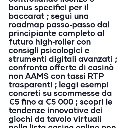
bonus specifici per il
baccarat ; segui una
roadmap passo‑passo dal
principiante completo al
futuro high‑roller con
consigli psicologici e
strumenti digitali avanzati ;
confronta offerte di casinò
non AAMS con tassi RTP
trasparenti ; leggi esempi
concreti su scommesse da
€5 fino a €5 000 ; scopri le
tendenze innovative dei
giochi da tavolo virtuali
nella lista casino online non