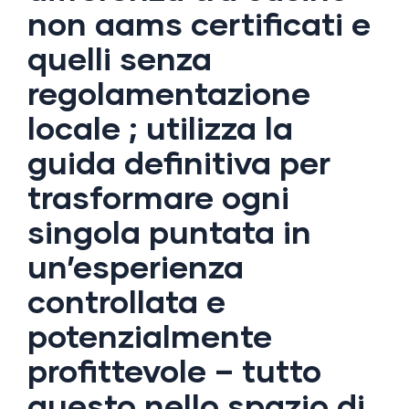
non aams certificati e
quelli senza
regolamentazione
locale ; utilizza la
guida definitiva per
trasformare ogni
singola puntata in
un’esperienza
controllata e
potenzialmente
profittevole – tutto
questo nello spazio di