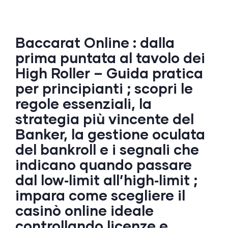
Baccarat Online : dalla
prima puntata al tavolo dei
High Roller – Guida pratica
per principianti ; scopri le
regole essenziali, la
strategia più vincente del
Banker, la gestione oculata
del bankroll e i segnali che
indicano quando passare
dal low‑limit all’high‑limit ;
impara come scegliere il
casinò online ideale
controllando licenze e