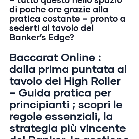
di poche ore grazie alla
pratica costante – pronto a
sederti al tavolo del
Banker’s Edge?
Baccarat Online :
dalla prima puntata al
tavolo dei High Roller
– Guida pratica per
principianti ; scopri le
regole essenziali, la
strategia più vincente