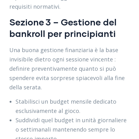
requisiti normativi.
Sezione 3 – Gestione del
bankroll per principianti
Una buona gestione finanziaria è la base
invisibile dietro ogni sessione vincente :
definire preventivamente quanto si può
spendere evita sorprese spiacevoli alla fine
della serata.
Stabilisci un budget mensile dedicato
esclusivamente al gioco.
Suddividi quel budget in unità giornaliere
o settimanali mantenendo sempre lo
stesso importo.