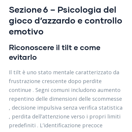
Sezione 6 – Psicologia del
gioco d’azzardo e controllo
emotivo
Riconoscere il tilt e come
evitarlo
Il tilt è uno stato mentale caratterizzato da
frustrazione crescente dopo perdite
continue . Segni comuni includono aumento
repentino delle dimensioni delle scommesse
, decisione impulsiva senza verifica statistica
, perdita dell’attenzione verso i propri limiti
predefiniti . L’identificazione precoce