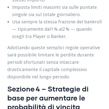
Imposta limiti massimi sia sulle puntate
singole sia sul totale giornaliero.
Usa sempre la stessa frazione del bankroll
— tipicamente dal​1 % al​2 % — quando
scegli tra Player o Banker.
Adottando queste semplici regole operative
sarà possibile limitare le perdite durante
periodi sfortunati senza intaccare
drasticamente il capitale complessivo
disponibile nel lungo periodo.
Sezione 4 – Strategie di
base per aumentare le
probabilità di vincita