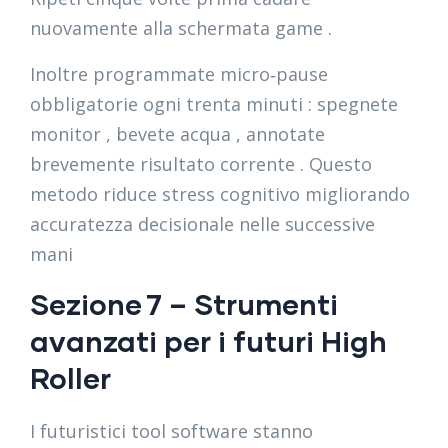
nuovamente alla schermata game .
Inoltre programmate micro‑pause
obbligatorie ogni trenta minuti : spegnete
monitor , bevete acqua , annotate
brevemente risultato corrente . Questo
metodo riduce stress cognitivo migliorando
accuratezza decisionale nelle successive
mani
Sezione 7 – Strumenti
avanzati per i futuri High
Roller
I futuristici tool software stanno