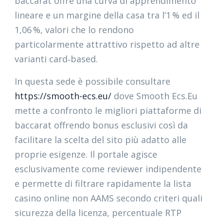
baccarat offre una curva di apprendimento
lineare e un margine della casa tra l’1 % ed il​
1,06 %, valori che lo rendono
particolarmente attrattivo rispetto ad altre
varianti card‑based.
In questa sede è possibile consultare
https://smooth-ecs.eu/
dove Smooth Ecs.Eu
mette a confronto le migliori piattaforme di
baccarat offrendo bonus esclusivi così da
facilitare la scelta del sito più adatto alle
proprie esigenze. Il portale agisce
esclusivamente come reviewer indipendente
e permette di filtrare rapidamente la lista
casino online non AAMS secondo criteri quali
sicurezza della licenza, percentuale RTP