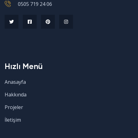
0505 719 24 06
Hızlı Menü
Anasayfa
Hakkında
Projeler
İletişim