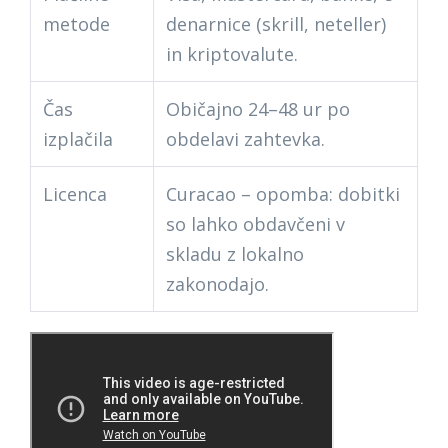
metode
denarnice (skrill, neteller)
in kriptovalute.
Čas
Običajno 24–48 ur po
izplačila
obdelavi zahtevka.
Licenca
Curacao – opomba: dobitki
so lahko obdavčeni v
skladu z lokalno
zakonodajo.