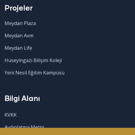
Projeler
Meydan Plaza
Meydan Avm
Meydan Life
Hüseyingazi Bilişim Koleji
Yeni Nesil Eğitim Kampüsü
Bilgi Alanı
KVKK
Aydınlatma Metni