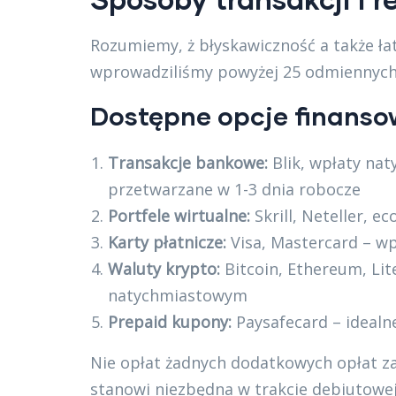
Rozumiemy, ż błyskawiczność a także ł
wprowadziliśmy powyżej 25 odmiennych
Dostępne opcje finanso
Transakcje bankowe:
Blik, wpłaty nat
przetwarzane w 1-3 dnia robocze
Portfele wirtualne:
Skrill, Neteller, 
Karty płatnicze:
Visa, Mastercard – wp
Waluty krypto:
Bitcoin, Ethereum, Lit
natychmiastowym
Prepaid kupony:
Paysafecard – idealn
Nie opłat żadnych dodatkowych opłat za 
stanowi niezbędna w trakcie debiutowej