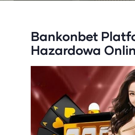
Bankonbet Platf
Hazardowa Onli