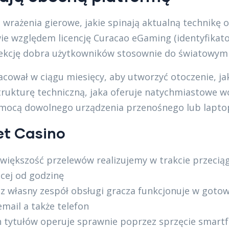
wrażenia gierowe, jakie spinają aktualną technikę
 względem licencję Curacao eGaming (identyfikator 
tekcję dobra użytkowników stosownie do światowym
wał w ciągu miesięcy, aby utworzyć otoczenie, jak
trukturę techniczną, jaka oferuje natychmiastowe wc
pomocą dowolnego urządzenia przenośnego lub lapt
et Casino
ększość przelewów realizujemy w trakcie przeciągu 
ócej od godzinę
 własny zespół obsługi gracza funkcjonuje w gotow
email a także telefon
 tytułów operuje sprawnie poprzez sprzęcie smart