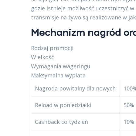
gdzie istnieje możliwość uczestniczyć w
transmisje na żywo są realizowane w jako
Mechanizm nagród ora
Rodzaj promocji
Wielkość
Wymagania wageringu
Maksymalna wypłata
Nagroda powitalny dla nowych
100%
Reload w poniedziałki
50% 
Cashback co tydzień
10% 