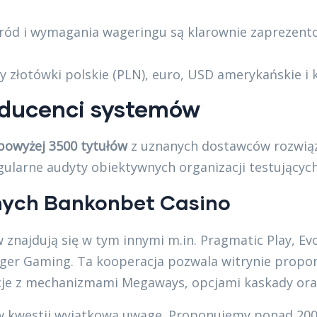
gród i wymagania wageringu są klarownie zaprezen
 złotówki polskie (PLN), euro, USD amerykańskie i 
roducenci systemów
powyżej 3500 tytułów
z uznanych dostawców rozwiąz
ularne audyty obiektywnych organizacji testujących
nych Bankonbet Casino
znajdują się w tym innymi m.in. Pragmatic Play, Ev
iger Gaming. Ta kooperacja pozwala witrynie propo
cje z mechanizmami Megaways, opcjami kaskady oraz
w kwestii wyjątkową uwagę. Proponujemy ponad 200 