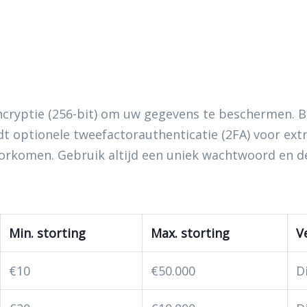
ncryptie (256-bit) om uw gegevens te beschermen. Bi
dt optionele tweefactorauthenticatie (2FA) voor ext
oorkomen. Gebruik altijd een uniek wachtwoord en 
Min. storting
Max. storting
V
€10
€50.000
D