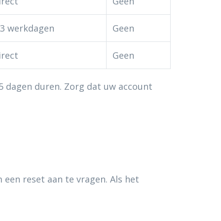
irect
Geen
-3 werkdagen
Geen
irect
Geen
 dagen duren. Zorg dat uw account
en reset aan te vragen. Als het