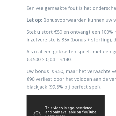
Een veelgemaakte fout is het onderscha
Let op:
Bonusvoorwaarden kunnen uw wins
Stel: u stort €50 en ontvangt een 100%
inzetvereiste is 35x (bonus + storting), d
Als u alleen gokkasten speelt met een ge
€3.500 × 0,04 = €140.
Uw bonus is €50, maar het verwachte ver
€90 verliest door het voldoen aan de ve
blackjack (99,5% bij perfect spel).