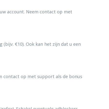
 uw account. Neem contact op met
bijv. €10). Ook kan het zijn dat u een
m contact op met support als de bonus
refox). Schakel eventuele adblockers