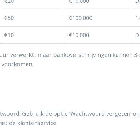
€20
€10.000
D
€50
€100.000
1
€10
€10.000
D
r verwerkt, maar bankoverschrijvingen kunnen 3-5
te voorkomen.
woord. Gebruik de optie ‘Wachtwoord vergeten’ om e
t de klantenservice.