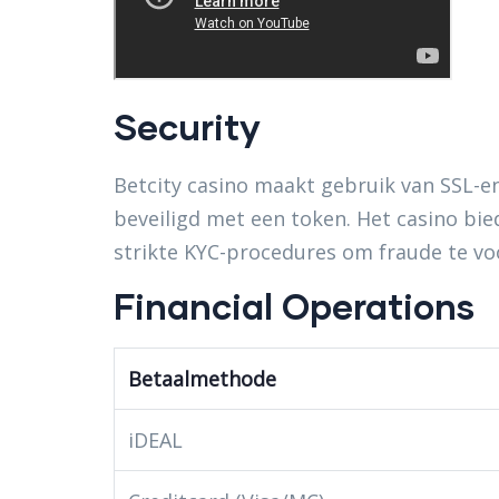
Security
Betcity casino maakt gebruik van SSL-e
beveiligd met een token. Het casino bie
strikte KYC-procedures om fraude te v
Financial Operations
Betaalmethode
iDEAL