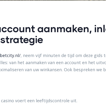
 account aanmaken, in
strategie
betcity.nl/
, neem vijf minuten de tijd om deze gids t
les: van het aanmaken van een account en het uitvo
ximaliseren van uw winkansen. Ook bespreken we be
casino voert een leeftijdscontrole uit.