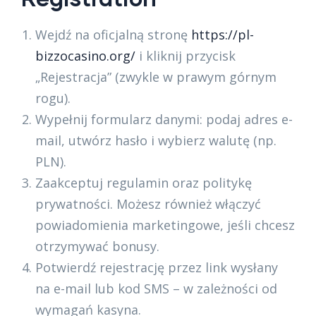
Wejdź na oficjalną stronę
https://pl-
bizzocasino.org/
i kliknij przycisk
„Rejestracja” (zwykle w prawym górnym
rogu).
Wypełnij formularz danymi: podaj adres e-
mail, utwórz hasło i wybierz walutę (np.
PLN).
Zaakceptuj regulamin oraz politykę
prywatności. Możesz również włączyć
powiadomienia marketingowe, jeśli chcesz
otrzymywać bonusy.
Potwierdź rejestrację przez link wysłany
na e-mail lub kod SMS – w zależności od
wymagań kasyna.