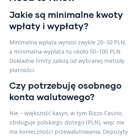
Jakie są minimalne kwoty
wpłaty i wypłaty?
Minimalna wpłata wynosi zwykle 20–50 PLN,
a minimalna wypłata to około 50–100 PLN.
Dokładne limity zależą od wybranej metody
płatności.
Czy potrzebuję osobnego
konta walutowego?
Nie – większość kasyn, w tym Bizzo Casino,
obsługuje polskiego złotego (PLN), więc nie
ma konieczności przewalutowania. Depozyty