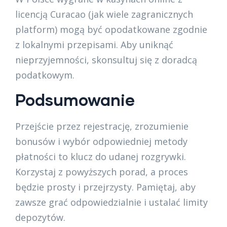
licencją Curacao (jak wiele zagranicznych
platform) mogą być opodatkowane zgodnie
z lokalnymi przepisami. Aby uniknąć
nieprzyjemności, skonsultuj się z doradcą
podatkowym.
Podsumowanie
Przejście przez rejestrację, zrozumienie
bonusów i wybór odpowiedniej metody
płatności to klucz do udanej rozgrywki.
Korzystaj z powyższych porad, a proces
będzie prosty i przejrzysty. Pamiętaj, aby
zawsze grać odpowiedzialnie i ustalać limity
depozytów.