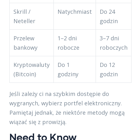
Skrill /
Natychmiast
Do 24
Neteller
godzin
Przelew
1–2 dni
3–7 dni
bankowy
robocze
roboczych
Kryptowaluty
Do 1
Do 12
(Bitcoin)
godziny
godzin
Jeśli zależy ci na szybkim dostępie do
wygranych, wybierz portfel elektroniczny.
Pamiętaj jednak, że niektóre metody mogą
wiązać się z prowizją.
Need to Know