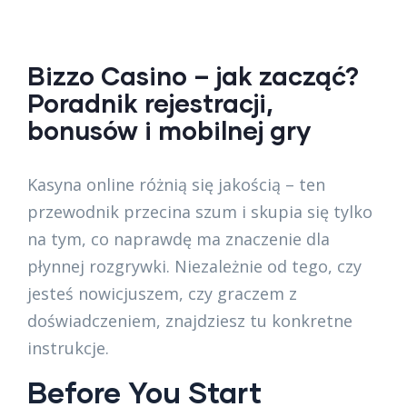
Bizzo Casino – jak zacząć?
Poradnik rejestracji,
bonusów i mobilnej gry
Kasyna online różnią się jakością – ten
przewodnik przecina szum i skupia się tylko
na tym, co naprawdę ma znaczenie dla
płynnej rozgrywki. Niezależnie od tego, czy
jesteś nowicjuszem, czy graczem z
doświadczeniem, znajdziesz tu konkretne
instrukcje.
Before You Start