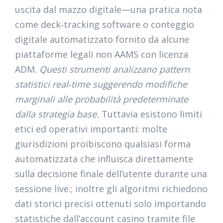
uscita dal mazzo digitale—una pratica nota
come deck‑tracking software o conteggio
digitale automatizzato fornito da alcune
piattaforme legali non AAMS con licenza
ADM.
Questi strumenti analizzano pattern
statistici real‑time suggerendo modifiche
marginali alle probabilità predeterminate
dalla strategia base.
Tuttavia esistono limiti
etici ed operativi importanti: molte
giurisdizioni proibiscono qualsiasi forma
automatizzata che influisca direttamente
sulla decisione finale dell’utente durante una
sessione live.; inoltre gli algoritmi richiedono
dati storici precisi ottenuti solo importando
statistiche dall’account casino tramite file