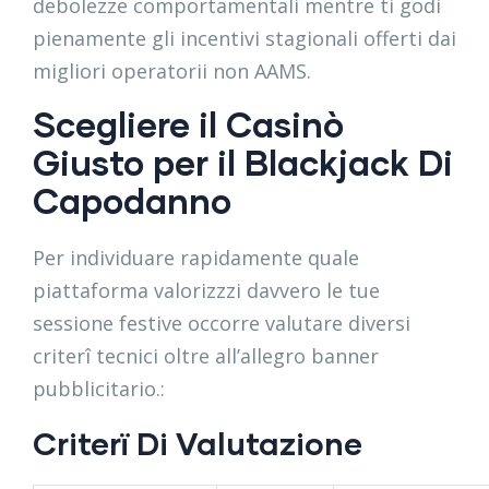
debolezze comportamentali mentre ti godi
pienamente gli incentivi stagionali offerti dai
migliori operator​​ii non AAMS.
Scegliere il Casinò
Giusto per il Blackjack Di
Capodanno
Per individuare rapidamente quale
piattaforma valorizzzi davvero le tue
sessione festive occorre valutare diversi
criterî tecnici oltre all’allegro banner
pubblicitario.:
Criterï Di Valutazio­ne