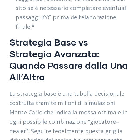
sito se è necessario completare eventuali
passaggi KYC prima dell’elaborazione
finale.*
Strategia Base vs
Strategia Avanzata:
Quando Passare dalla Una
All’Altra
La strategia base è una tabella decisionale
costruita tramite milioni di simulazioni
Monte Carlo che indica la mossa ottimale in
ogni possibile combinazione “giocatore–
dealer”. Seguire fedelmente questa griglia