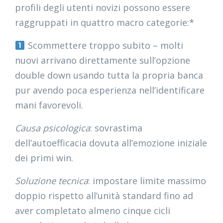
profili degli utenti novizi possono essere
raggruppati in quattro macro categorie:*
Scommettere troppo subito – molti
nuovi arrivano direttamente sull’opzione
double down usando tutta la propria banca
pur avendo poca esperienza nell’identificare
mani favorevoli.
Causa psicologica
: sovrastima
dell’autoefficacia dovuta all’emozione iniziale
dei primi win.
Soluzione tecnica
: impostare limite massimo
doppio rispetto all’unità standard fino ad
aver completato almeno cinque cicli