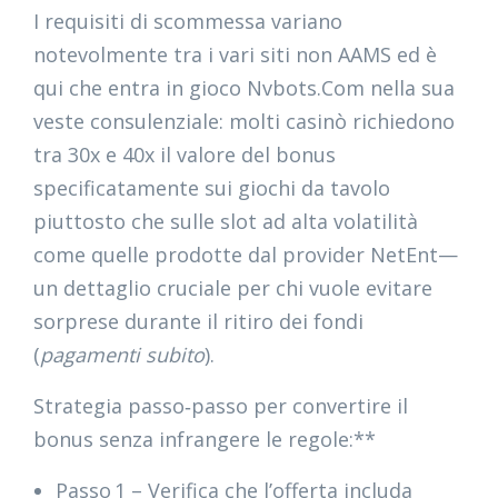
I requisiti di scommessa variano
notevolmente tra i vari siti non AAMS ed è
qui che entra in gioco Nvbots.Com nella sua
veste consulenziale: molti casinò richiedono
tra 30x e 40x il valore del bonus
specificatamente sui giochi da tavolo
piuttosto che sulle slot ad alta volatilità
come quelle prodotte dal provider NetEnt—
un dettaglio cruciale per chi vuole evitare
sorprese durante il ritiro dei fondi
(
pagamenti subito
).
Strategia passo‑passo per convertire il
bonus senza infrangere le regole:**
Passo 1 – Verifica che l’offerta includa