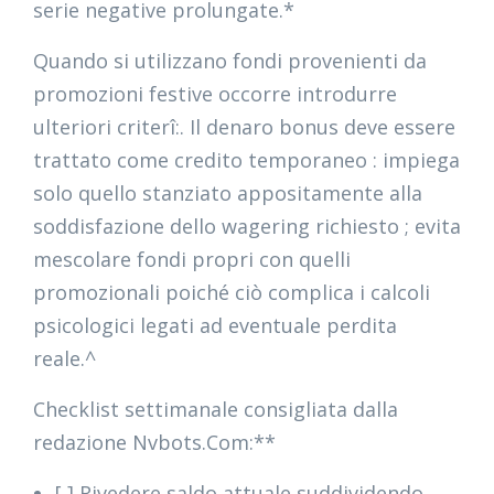
serie negative prolungate.*
Quando si utilizzano fondi provenienti da
promozioni festive occorre introdurre
ulteriori criterî:. Il denaro bonus deve essere
trattato come credito temporaneo : impiega
solo quello stanziato appositamente alla
soddisfazione dello wagering richiesto ; evita
mescolare fondi propri con quelli
promozionali poiché ciò complica i calcoli
psicologici legati ad eventuale perdita
reale.^
Checklist settimanale consigliata dalla
redazione Nvbots.Com:**
[ ] Rivedere saldo attuale suddividendo