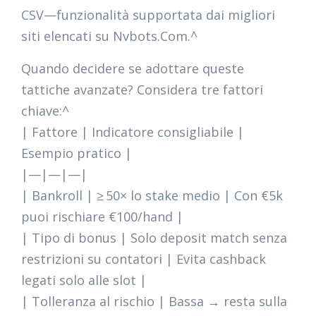
CSV—funzionalità supportata dai migliori
siti elencati su Nvbots.Com.^
Quando decidere se adottare queste
tattiche avanzate? Considera tre fattori
chiave:^
| Fattore | Indicatore consigliabile |
Esempio pratico |
|—|—|—|
| Bankroll | ≥ 50× lo stake medio | Con €5k
puoi rischiare €100/hand |
| Tipo di bonus | Solo deposit match senza
restrizioni su contatori | Evita cashback
legati solo alle slot |
| Tolleranza al rischio | Bassa → resta sulla