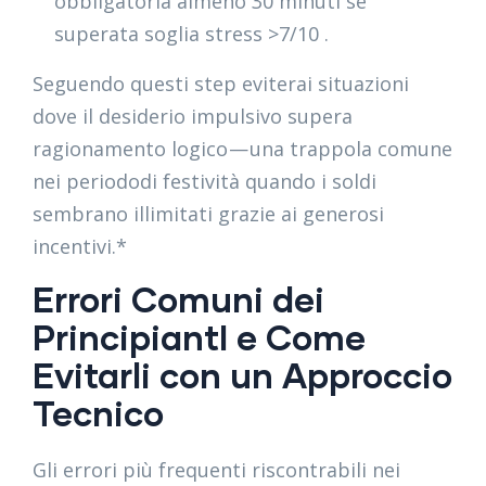
obbligatoria almeno 30 minuti se
superata soglia stress >7/10 .
Seguendo questi step eviterai situazioni
dove il desiderio impulsivo supera
ragionamento logico — una trappola comune
nei periododi festività quando i soldi
sembrano illimitati grazie ai generosi
incentivi.*
Errori Comuni dei
Principiant​I e Come
Evitarli con un Approccio
Tecnico
Gli errori più frequenti riscontrabili nei