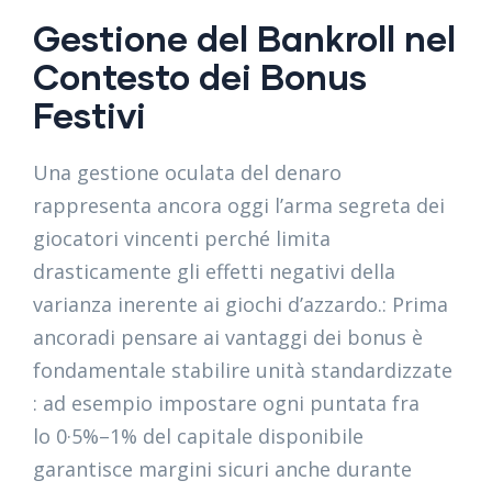
Gestione del Bankroll nel
Contesto dei Bonus
Festivi
Una gestione oculata del denaro
rappresenta ancora oggi l’arma segreta dei
giocatori vincenti perché limita
drasticamente gli effetti negativi della
varianza inerente ai giochi d’azzardo.: Prima
ancoradi pensare ai vantaggi dei bonus è
fondamentale stabilire unità standardizzate
: ad esempio impostare ogni puntata fra
lo 0·5%–1% del capitale disponibile
garantisce margini sicuri anche durante