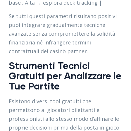
base ; Alta → esplora deck tracking |
Se tutti questi parametri risultano positivi
puoi integrare gradualmente tecniche
avanzate senza compromettere la solidità
finanziaria né infrangere termini
contrattuali dei casinò partner.
Strumenti Tecnici
Gratuiti per Analizzare le
Tue Partite
Esistono diversi tool gratuiti che
permettono ai giocatori dilettanti e
professionisti allo stesso modo d’affinare le
proprie decisioni prima della posta in gioco