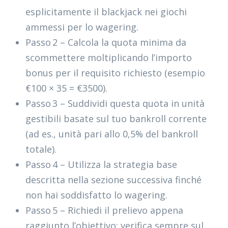
esplicitamente il blackjack nei giochi
ammessi per lo wagering.
Passo 2 – Calcola la quota minima da
scommettere moltiplicando l’importo
bonus per il requisito richiesto (esempio
€100 × 35 = €3500).
Passo 3 – Suddividi questa quota in unità
gestibili basate sul tuo bankroll corrente
(ad es., unità pari allo 0,5% del bankroll
totale).
Passo 4 – Utilizza la strategia base
descritta nella sezione successiva finché
non hai soddisfatto lo wagering.
Passo 5 – Richiedi il prelievo appena
raggiunto l’obiettivo; verifica sempre sul