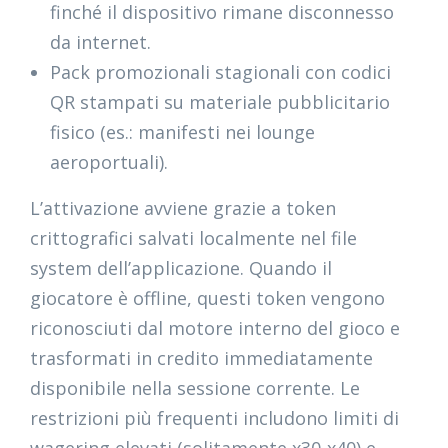
finché il dispositivo rimane disconnesso
da internet.
Pack promozionali stagionali con codici
QR stampati su materiale pubblicitario
fisico (es.: manifesti nei lounge
aeroportuali).
L’attivazione avviene grazie a token
crittografici salvati localmente nel file
system dell’applicazione. Quando il
giocatore è offline, questi token vengono
riconosciuti dal motore interno del gioco e
trasformati in credito immediatamente
disponibile nella sessione corrente. Le
restrizioni più frequenti includono limiti di
wagering elevati (solitamente x30‑x40) e