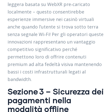
leggera basata su WebXR pre‑caricato
localmente – questo consentirebbe
esperienze immersive nei casinò virtuali
anche quando l’utente si trova sotto terra
senza segnale Wi‑Fi! Per gli operatori queste
innovazioni rappresentano un vantaggio
competitivo significativo perché
permettono loro di offrire contenuti
premium ad alta fedeltà visiva mantenendo
bassi i costi infrastrutturali legati al
bandwidth.
Sezione 3 – Sicurezza dei
pagamenti nella
modalità offline