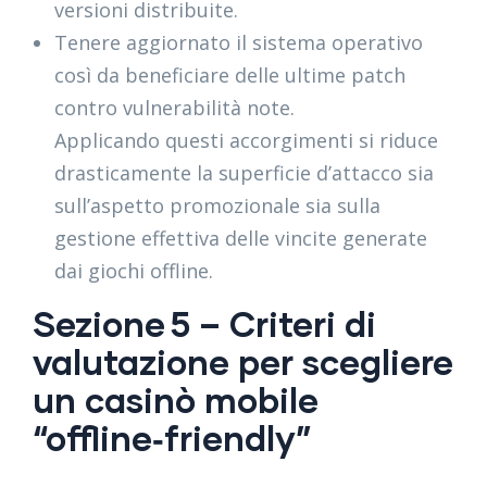
versioni distribuite.
Tenere aggiornato il sistema operativo
così da beneficiare delle ultime patch
contro vulnerabilità note.
Applicando questi accorgimenti si riduce
drasticamente la superficie d’attacco sia
sull’aspetto promozionale sia sulla
gestione effettiva delle vincite generate
dai giochi offline.
Sezione 5 – Criteri di
valutazione per scegliere
un casinò mobile
“offline‑friendly”