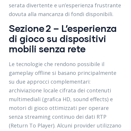
serata divertente e un’esperienza frustrante
dovuta alla mancanza di fondi disponibili.
Sezione 2 – L’esperienza
di gioco su dispositivi
mobili senza rete
Le tecnologie che rendono possibile il
gameplay offline si basano principalmente
su due approcci complementari:
archiviazione locale cifrata dei contenuti
multimediali (grafica HD, sound effects) e
motori di gioco ottimizzati per operare
senza streaming continuo dei dati RTP
(Return To Player). Alcuni provider utilizzano