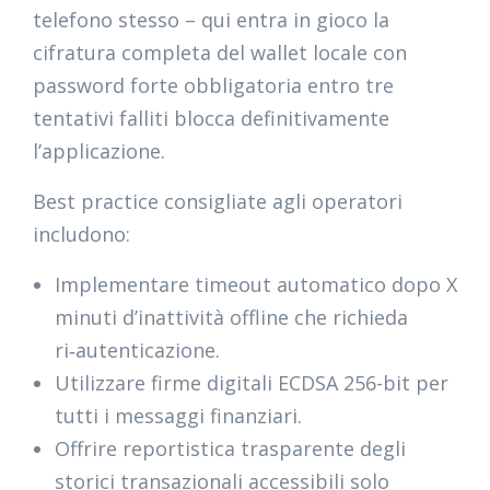
telefono stesso – qui entra in gioco la
cifratura completa del wallet locale con
password forte obbligatoria entro tre
tentativi falliti blocca definitivamente
l’applicazione.
Best practice consigliate agli operatori
includono:
Implementare timeout automatico dopo X
minuti d’inattività offline che richieda
ri‑autenticazione.
Utilizzare firme digitali ECDSA 256-bit per
tutti i messaggi finanziari.
Offrire reportistica trasparente degli
storici transazionali accessibili solo