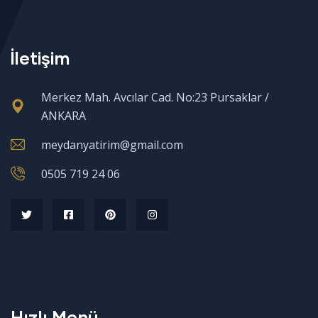
İletişim
Merkez Mah. Avcılar Cad. No:23 Pursaklar /
ANKARA
meydanyatirim@gmail.com
0505 719 24 06
Hızlı Menü