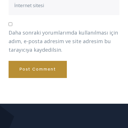
Daha sonraki yorumlarımda kullanılması için
adım, e-posta adresim ve site adresim bu
tarayıcıya kaydedilsin.