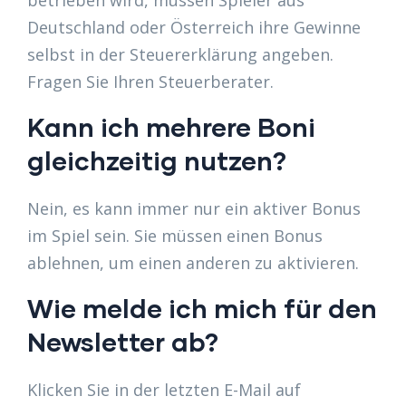
Deutschland oder Österreich ihre Gewinne
selbst in der Steuererklärung angeben.
Fragen Sie Ihren Steuerberater.
Kann ich mehrere Boni
gleichzeitig nutzen?
Nein, es kann immer nur ein aktiver Bonus
im Spiel sein. Sie müssen einen Bonus
ablehnen, um einen anderen zu aktivieren.
Wie melde ich mich für den
Newsletter ab?
Klicken Sie in der letzten E-Mail auf