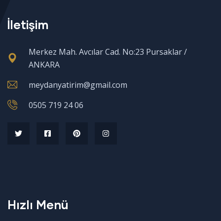
İletişim
Merkez Mah. Avcılar Cad. No:23 Pursaklar /
ANKARA
meydanyatirim@gmail.com
0505 719 24 06
Hızlı Menü