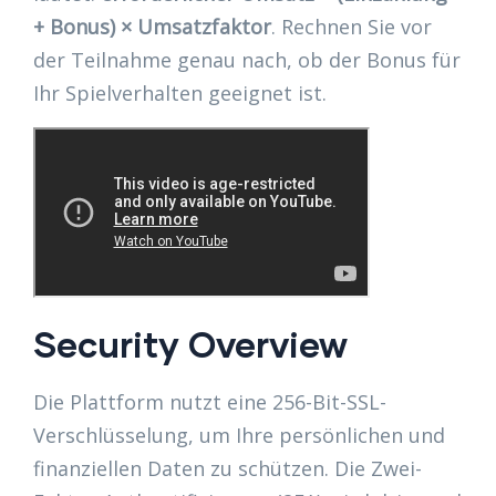
+ Bonus) × Umsatzfaktor
. Rechnen Sie vor
der Teilnahme genau nach, ob der Bonus für
Ihr Spielverhalten geeignet ist.
Security Overview
Die Plattform nutzt eine 256-Bit-SSL-
Verschlüsselung, um Ihre persönlichen und
finanziellen Daten zu schützen. Die Zwei-