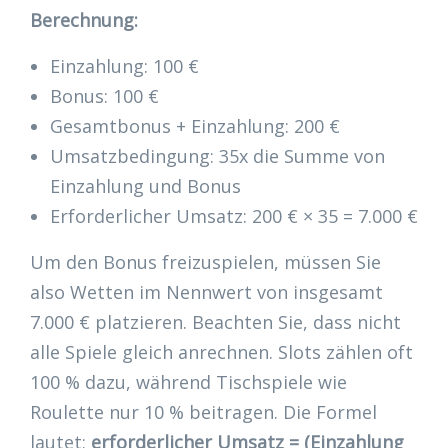
Berechnung:
Einzahlung: 100 €
Bonus: 100 €
Gesamtbonus + Einzahlung: 200 €
Umsatzbedingung: 35x die Summe von
Einzahlung und Bonus
Erforderlicher Umsatz: 200 € × 35 = 7.000 €
Um den Bonus freizuspielen, müssen Sie
also Wetten im Nennwert von insgesamt
7.000 € platzieren. Beachten Sie, dass nicht
alle Spiele gleich anrechnen. Slots zählen oft
100 % dazu, während Tischspiele wie
Roulette nur 10 % beitragen. Die Formel
lautet:
erforderlicher Umsatz = (Einzahlung