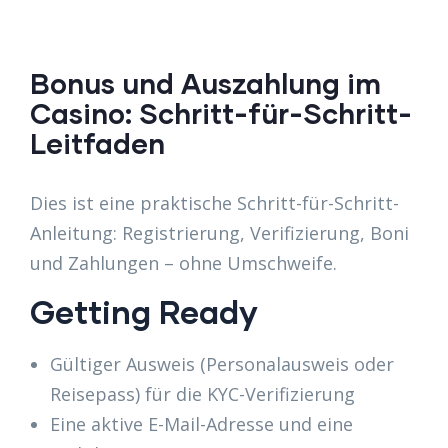
Bonus und Auszahlung im
Casino: Schritt-für-Schritt-
Leitfaden
Dies ist eine praktische Schritt-für-Schritt-
Anleitung: Registrierung, Verifizierung, Boni
und Zahlungen – ohne Umschweife.
Getting Ready
Gültiger Ausweis (Personalausweis oder
Reisepass) für die KYC-Verifizierung
Eine aktive E-Mail-Adresse und eine