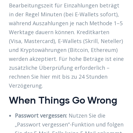
Bearbeitungszeit für Einzahlungen beträgt
in der Regel Minuten (bei E-Wallets sofort),
während Auszahlungen je nach Methode 1–5
Werktage dauern können. Kreditkarten
(Visa, Mastercard), E-Wallets (Skrill, Neteller)
und Kryptowährungen (Bitcoin, Ethereum)
werden akzeptiert. Für hohe Beträge ist eine
zusätzliche Überprüfung erforderlich –
rechnen Sie hier mit bis zu 24 Stunden
Verzögerung.
When Things Go Wrong
Passwort vergessen:
Nutzen Sie die
„Passwort vergessen“-Funktion und folgen