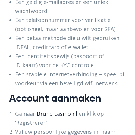
Een geldig e‑mailadres en een uniek
wachtwoord.
Een telefoonnummer voor verificatie
(optioneel, maar aanbevolen voor 2FA).
Een betaalmethode die u wilt gebruiken:
iDEAL, creditcard of e‑wallet.
Een identiteitsbewijs (paspoort of
ID‑kaart) voor de KYC‑controle.
Een stabiele internetverbinding – speel bij
voorkeur via een beveiligd wifi‑netwerk.
Account aanmaken
Ga naar
Bruno casino nl
en klik op
‘Registreren’.
Vul uw persoonlijke gegevens in: naam,