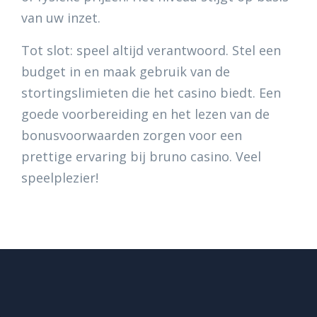
van uw inzet.
Tot slot: speel altijd verantwoord. Stel een
budget in en maak gebruik van de
stortingslimieten die het casino biedt. Een
goede voorbereiding en het lezen van de
bonusvoorwaarden zorgen voor een
prettige ervaring bij bruno casino. Veel
speelplezier!