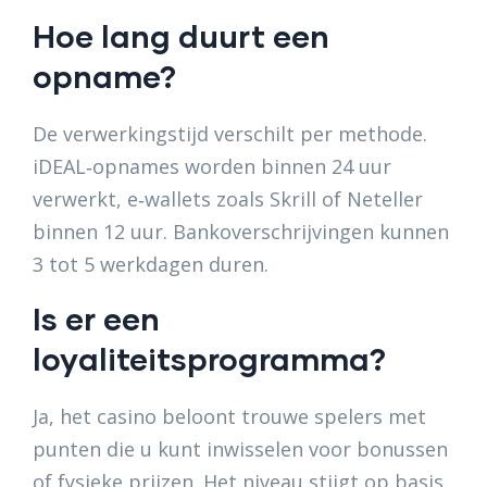
Hoe lang duurt een
opname?
De verwerkingstijd verschilt per methode.
iDEAL‑opnames worden binnen 24 uur
verwerkt, e‑wallets zoals Skrill of Neteller
binnen 12 uur. Bankoverschrijvingen kunnen
3 tot 5 werkdagen duren.
Is er een
loyaliteitsprogramma?
Ja, het casino beloont trouwe spelers met
punten die u kunt inwisselen voor bonussen
of fysieke prijzen. Het niveau stijgt op basis