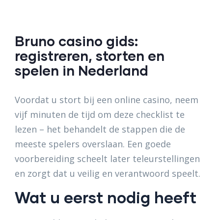
Bruno casino gids:
registreren, storten en
spelen in Nederland
Voordat u stort bij een online casino, neem
vijf minuten de tijd om deze checklist te
lezen – het behandelt de stappen die de
meeste spelers overslaan. Een goede
voorbereiding scheelt later teleurstellingen
en zorgt dat u veilig en verantwoord speelt.
Wat u eerst nodig heeft