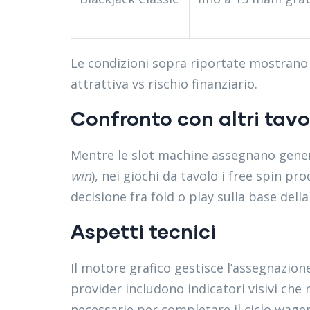
Le condizioni sopra riportate mostrano co
attrattiva vs rischio finanziario.
Confronto con altri tavo
Mentre le slot machine assegnano genera
win
), nei giochi da tavolo i free spin p
decisione fra fold o play sulla base dell
Aspetti tecnici
Il motore grafico gestisce l’assegnazion
provider includono indicatori visivi ch
necessarie per completare il ciclo wager