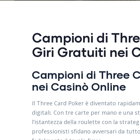
Campioni di Thre
Giri Gratuiti nei
Campioni di Three Ca
nei Casinò Online
Il Three Card Poker è diventato rapidame
digitali. Con tre carte per mano e una 
l’istantezza della roulette con la strate
professionisti sfidano avversari da tutt