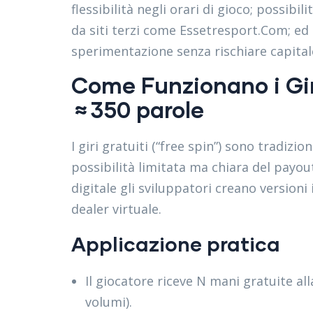
flessibilità negli orari di gioco; possib
da siti terzi come Essetresport.Com; e
sperimentazione senza rischiare capital
Come Funzionano i Gir
≈ 350 parole
I giri gratuiti (“free spin”) sono tradi
possibilità limitata ma chiara de​l payo
digitale gli sviluppatori creano versioni
dealer virtuale.
Applicazione pratica
Il giocatore riceve N mani gratuite al
volumi).