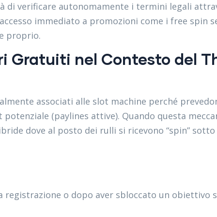
ilità di verificare autonomamente i termini legali att
d accesso immediato a promozioni come i free spin s
e proprio.
i Gratuiti nel Contesto del T
zionalmente associati alle slot machine perché prevedo
ut potenziale (paylines attive). Quando questa mecc
 ibride dove al posto dei rulli si ricevono “spin” sott
la registrazione o dopo aver sbloccato un obiettivo s