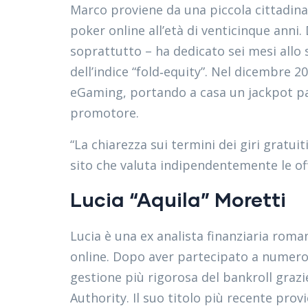
Marco proviene da una piccola cittadina 
poker online all’età di venticinque anni
soprattutto – ha dedicato sei mesi allo 
dell’indice “fold‑equity”. Nel dicembre 
eGaming, portando a casa un jackpot par
promotore.
“La chiarezza sui termini dei giri gratui
sito che valuta indipendentemente le off
Lucia “Aquila” Moretti
Lucia è una ex analista finanziaria roman
online. Dopo aver partecipato a numerosi
gestione più rigorosa del bankroll grazie
Authority. Il suo titolo più recente pr