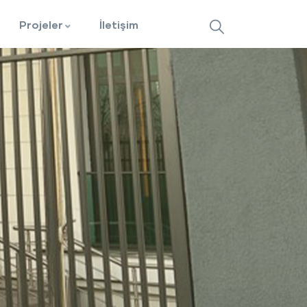
Projeler
İletişim