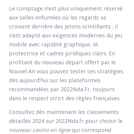
Le comptage n’est plus uniquement réservé
aux salles enfumées où les regards se
croisent derrière des jetons scintillants ; il
s’est adapté aux exigences modernes du jeu
mobile avec rapidité graphique, IA
protectrice et cadres juridiques clairs. En
profitant du nouveau départ offert par le
Nouvel An vous pouvez tester ces stratégies
dès aujourd’hui sur les plateformes
recommandées par 2022Nda.Fr, toujours
dans le respect strict des règles françaises.
Consultez dès maintenant les classements
détaillés 2024 sur 2022Nda.fr pour choisir le
nouveau casino en ligne
qui correspond