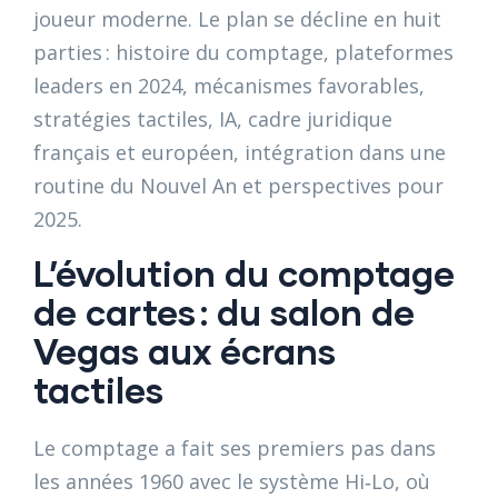
joueur moderne. Le plan se décline en huit
parties : histoire du comptage, plateformes
leaders en 2024, mécanismes favorables,
stratégies tactiles, IA, cadre juridique
français et européen, intégration dans une
routine du Nouvel An et perspectives pour
2025.
L’évolution du comptage
de cartes : du salon de
Vegas aux écrans
tactiles
Le comptage a fait ses premiers pas dans
les années 1960 avec le système Hi‑Lo, où