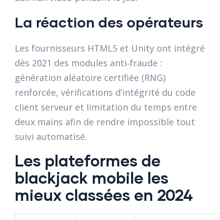
La réaction des opérateurs
Les fournisseurs HTML5 et Unity ont intégré
dès 2021 des modules anti‑fraude :
génération aléatoire certifiée (RNG)
renforcée, vérifications d’intégrité du code
client serveur et limitation du temps entre
deux mains afin de rendre impossible tout
suivi automatisé.
Les plateformes de
blackjack mobile les
mieux classées en 2024