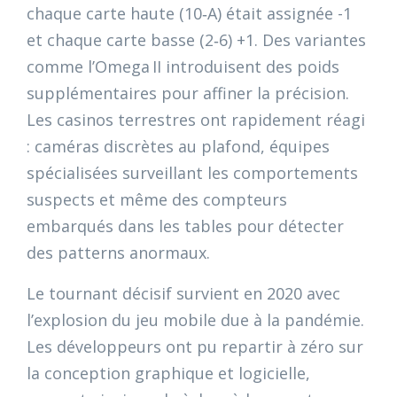
chaque carte haute (10‑A) était assignée -1
et chaque carte basse (2‑6) +1. Des variantes
comme l’Omega II introduisent des poids
supplémentaires pour affiner la précision.
Les casinos terrestres ont rapidement réagi
: caméras discrètes au plafond, équipes
spécialisées surveillant les comportements
suspects et même des compteurs
embarqués dans les tables pour détecter
des patterns anormaux.
Le tournant décisif survient en 2020 avec
l’explosion du jeu mobile due à la pandémie.
Les développeurs ont pu repartir à zéro sur
la conception graphique et logicielle,