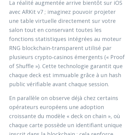
La réalité augmentée arrive bientôt sur iOS
avec ARKit v7 ; imaginez pouvoir projeter
une table virtuelle directement sur votre
salon tout en conservant toutes les
fonctions statistiques intégrées au moteur
RNG blockchain‑transparent utilisé par
plusieurs crypto‑casinos émergents (« Proof
of Shuffle »). Cette technologie garantit que
chaque deck est immuable grâce à un hash
public vérifiable avant chaque session.
En parallèle on observe déjà chez certains
opérateurs européens une adoption
croissante du modèle « deck on chain », où
chaque carte possède un identifiant unique
inscrit dans la blockchain ; cela renforce