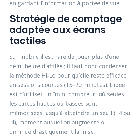
en gardant l’information à portée de vue.
Stratégie de comptage
adaptée aux écrans
tactiles
Sur mobile il est rare de jouer plus d’une
demi‑heure d’affilée ; il faut donc condenser
la méthode Hi‑Lo pour qu’elle reste efficace
en sessions courtes (15–20 minutes). L’idée
est d’utiliser un “mini‑compteur” où seules
les cartes hautes ou basses sont
mémorisées jusqu’à atteindre un seuil (+4 ou
-4), moment auquel on augmente ou
diminue drastiquement la mise.