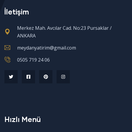
İletişim
Merkez Mah. Avcılar Cad. No:23 Pursaklar /
ANKARA
meydanyatirim@gmail.com
0505 719 24 06
Hızlı Menü