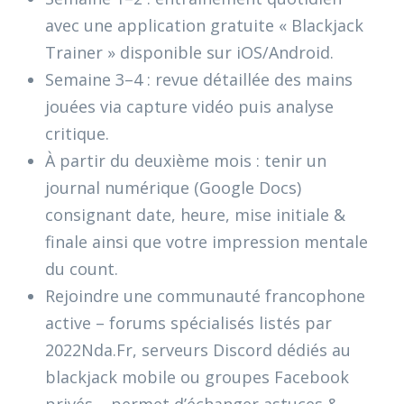
avec une application gratuite « Blackjack
Trainer » disponible sur iOS/Android.
Semaine 3–4 : revue détaillée des mains
jouées via capture vidéo puis analyse
critique.
À partir du deuxième mois : tenir un
journal numérique (Google Docs)
consignant date, heure, mise initiale &
finale ainsi que votre impression mentale
du count.
Rejoindre une communauté francophone
active – forums spécialisés listés par
2022Nda.Fr, serveurs Discord dédiés au
blackjack mobile ou groupes Facebook
privés – permet d’échanger astuces &