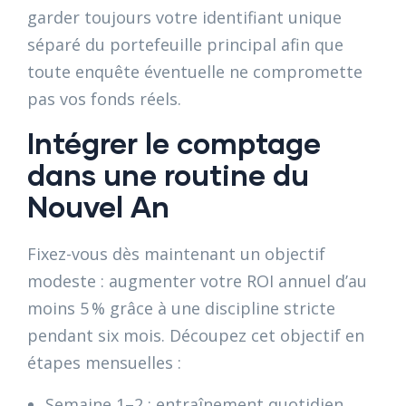
garder toujours votre identifiant unique
séparé du portefeuille principal afin que
toute enquête éventuelle ne compromette
pas vos fonds réels.
Intégrer le comptage
dans une routine du
Nouvel An
Fixez-vous dès maintenant un objectif
modeste : augmenter votre ROI annuel d’au
moins 5 % grâce à une discipline stricte
pendant six mois. Découpez cet objectif en
étapes mensuelles :
Semaine 1–2 : entraînement quotidien