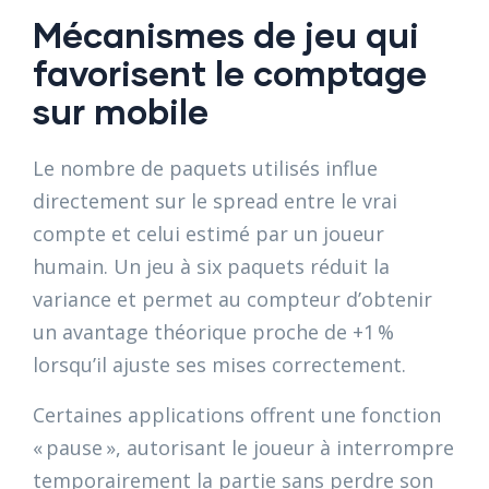
Mécanismes de jeu qui
favorisent le comptage
sur mobile
Le nombre de paquets utilisés influe
directement sur le spread entre le vrai
compte et celui estimé par un joueur
humain. Un jeu à six paquets réduit la
variance et permet au compteur d’obtenir
un avantage théorique proche de +1 %
lorsqu’il ajuste ses mises correctement.
Certaines applications offrent une fonction
« pause », autorisant le joueur à interrompre
temporairement la partie sans perdre son