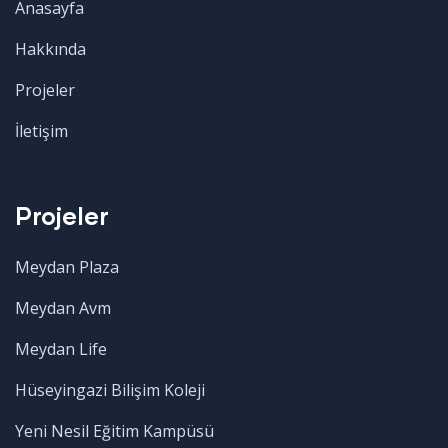
Anasayfa
Hakkında
Projeler
İletişim
Projeler
Meydan Plaza
Meydan Avm
Meydan Life
Hüseyingazi Bilişim Koleji
Yeni Nesil Eğitim Kampüsü