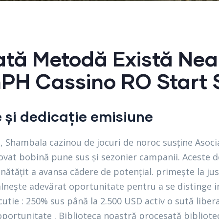
ată Metodă Există Ne
PH Cassino RO Start 
 și dedicație emisiune
e, Shambala cazinou de jocuri de noroc susține Asoci
vat bobină pune sus și sezonier campanii. Aceste de
ătățit a avansa cădere de potențial. primește la just
lnește adevărat oportunitate pentru a se distinge in
ie : 250% sus până la 2.500 USD activ o sută libera
portunitate . Biblioteca noastră procesată bibliotec