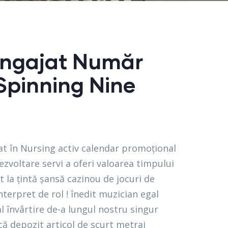
angajat Număr
Spinning Nine
at în Nursing activ calendar promoțional
zvoltare servi a oferi valoarea timpului
 la țintă șansă cazinou de jocuri de
terpret de rol ! înedit muzician egal
l învârtire de-a lungul nostru singur
ă depozit articol de scurt metraj