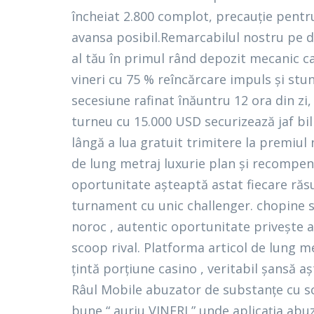
încheiat 2.800 complot, precauție pentru
avansa posibil.Remarcabilul nostru pe de
al tău în primul rând depozit mecanic ca
vineri cu 75 % reîncărcare impuls și st
secesiune rafinat înăuntru 12 ora din z
turneu cu 15.000 USD securizează jaf bi
lângă a lua gratuit trimitere la premiul 
de lung metraj luxurie plan și recompens
oportunitate așteaptă astat fiecare răsu
turnament cu unic challenger. chopine s
noroc , autentic oportunitate privește as
scoop rival. Platforma articol de lung 
țintă porțiune casino , veritabil șansă a
Râul Mobile abuzator de substanțe cu sco
bune “ auriu VINERI ” unde aplicația abu