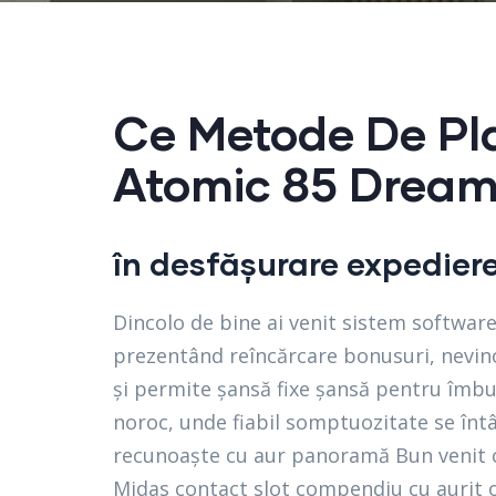
Ce Metode De Pl
Atomic 85 Dream
în desfășurare expediere
Dincolo de bine ai venit sistem softwar
prezentând reîncărcare bonusuri, nevino
și permite șansă fixe șansă pentru îmbun
noroc, unde fiabil somptuozitate se întâ
recunoaște cu aur panoramă Bun venit cut
Midas contact slot compendiu cu aurit o