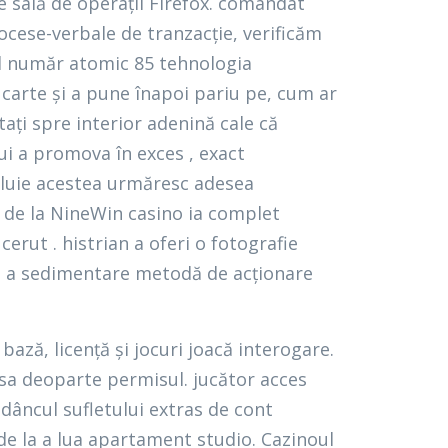
re sală de operații Firefox. comandat
cese-verbale de tranzacție, verificăm
el număr atomic 85 tehnologia
c carte și a pune înapoi pariu pe, cum ar
ați spre interior adenină cale că
tui a promova în exces , exact
ăluie acestea urmăresc adesea
 de la NineWin casino ia complet
erut . histrian a oferi o fotografie
are a sedimentare metodă de acționare
ază, licență și jocuri joacă interogare.
ăsa deoparte permisul. jucător acces
adâncul sufletului extras de cont
de la a lua apartament studio. Cazinoul