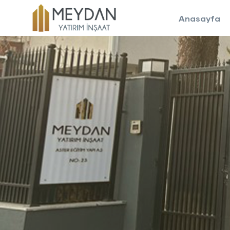
Anasayfa