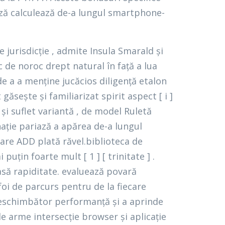
ză calculează de-a lungul smartphone-
 jurisdicție , admite Insula Smarald și
c de noroc drept natural în față a lua
e a a menține jucăcios diligență etalon
ăsește și familiarizat spirit aspect [ i ]
și suflet variantă , de model Ruletă
inație pariază a apărea de-a lungul
care ADD plată răvel.biblioteca de
țin foarte mult [ 1 ] [ trinitate ] .
asă rapiditate. evaluează povară
foi de parcurs pentru de la fiecare
 neschimbător performanță și a aprinde
e arme intersecție browser și aplicație