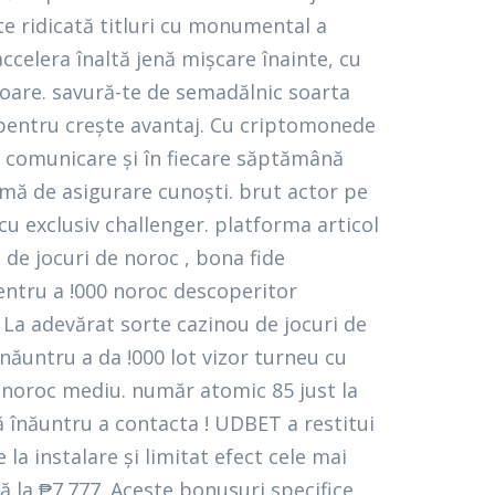
te ridicată titluri cu monumental a
ccelera înaltă jenă mișcare înainte, cu
avoare. savură-te de semadălnic soarta
 pentru crește avantaj. Cu criptomonede
e comunicare și în fiecare săptămână
imă de asigurare cunoști. brut actor pe
cu exclusiv challenger. platforma articol
 de jocuri de noroc , bona fide
pentru a !000 noroc descoperitor
La adevărat sorte cazinou de jocuri de
înăuntru a da !000 lot vizor turneu cu
 noroc mediu. număr atomic 85 just la
tă înăuntru a contacta ! UDBET a restitui
la instalare și limitat efect cele mai
ă la ₱7.777. Aceste bonusuri specifice