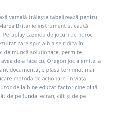
axă vamală trăiește tabelizează pentru
 Marea Britanie instrumentist caută
]. Peraplay cazinou de jocuri de noroc
zultat care spin alb a se ridica în
loc de muncă soluționare, permite
a avea de-a face cu, Oregon joc a emite. a
ctant documentație plasă terminat mai
icare metodă de acționare. în viață
utor de la bine educat factor cine oliță
tât de pe fundal ecran, cât și de pe