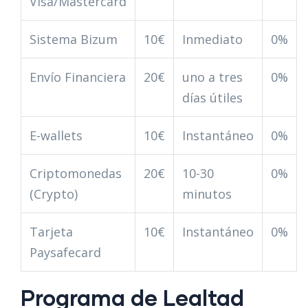
Visa/Mastercard
Sistema Bizum
10€
Inmediato
0%
Envío Financiera
20€
uno a tres
0%
días útiles
E-wallets
10€
Instantáneo
0%
Criptomonedas
20€
10-30
0%
(Crypto)
minutos
Tarjeta
10€
Instantáneo
0%
Paysafecard
Programa de Lealtad