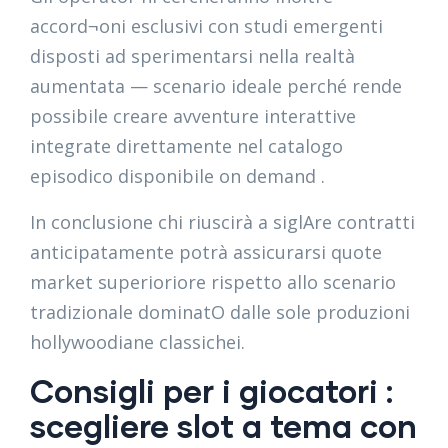
accord¬oni esclusivi con studi emergenti
disposti ad sperimentar­si nella realtà
aumentata — scenario ideale perché rende
possibile creare avventure interattive
integrate direttamente nel catalogo
episodico disponibile on demand .
In conclusione chi riuscirà a siglAre contratti
anticipatamente potrà assicurarsi quote
market superior​​iorе rispetto allo scenario
tradizionale dominatO dalle sole produzioni
hollywoodiane classich ei.
Consigli per i giocatori :
scegliere slot a tema con