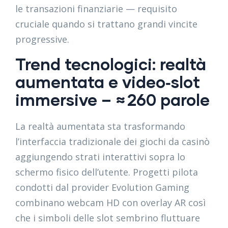
le transazioni finanziarie — requisito
cruciale quando si trattano grandi vincite
progressive.
Trend tecnologici: realtà
aumentata e video‑slot
immersive – ≈ 260 parole
La realtà aumentata sta trasformando
l’interfaccia tradizionale dei giochi da casinò
aggiungendo strati interattivi sopra lo
schermo fisico dell’utente. Progetti pilota
condotti dal provider Evolution Gaming
combinano webcam HD con overlay AR così
che i simboli delle slot sembrino fluttuare