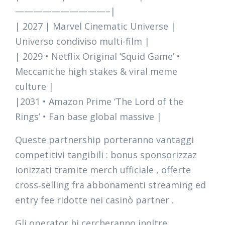
——————————–|
| 2027 | Marvel Cinematic Universe |
Universo condiviso multi-film |
| 2029 • Netflix Original ‘Squid Game’ •
Meccaniche high stakes & viral meme
culture |
|2031 • Amazon Prime ‘The Lord of the
Rings’ • Fan base global massive |
Queste partnership porteranno vantaggi
competitivi tangibili : bonus sponsorizzaz
ionizzati tramite merch ufficiale , offerte
cross‑selling fra abbonamenti streaming ed
entry fee ridotte nei casinò partner .
Gli operator ​hi cercheranno inoltre