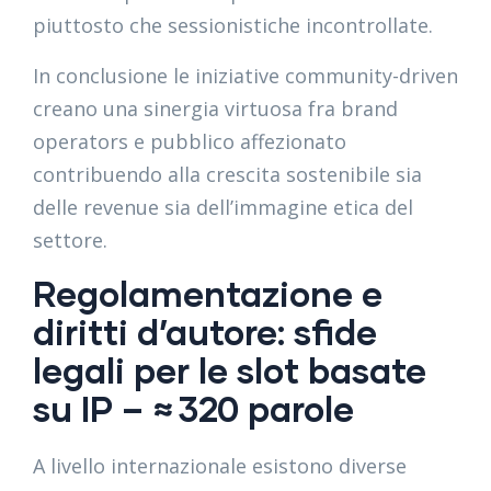
piuttosto che sessionistiche incontrollate.
In conclusione le iniziative community-driven
creano una sinergia virtuosa fra brand
operators e pubblico affezionato
contribuendo alla crescita sostenibile sia
delle revenue sia dell’immagine etica del
settore.
Regolamentazione e
diritti d’autore: sfide
legali per le slot basate
su IP – ≈ 320 parole
A livello internazionale esistono diverse