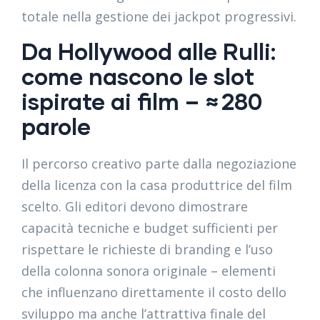
totale nella gestione dei jackpot progressivi.
Da Hollywood alle Rulli:
come nascono le slot
ispirate ai film – ≈ 280
parole
Il percorso creativo parte dalla negoziazione
della licenza con la casa produttrice del film
scelto. Gli editori devono dimostrare
capacità tecniche e budget sufficienti per
rispettare le richieste di branding e l’uso
della colonna sonora originale – elementi
che influenzano direttamente il costo dello
sviluppo ma anche l’attrattiva finale del