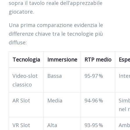
sopra il tavolo reale dell’apprezzabile
giocatore.
Una prima comparazione evidenzia le
differenze chiave tra le tecnologie più
diffuse:
Tecnologia
Immersione
RTP medio
Espe
Video‑slot
Bassa
95‑97 %
Inte
classico
AR Slot
Media
94‑96 %
Simb
nel 
VR Slot
Alta
93‑95 %
Amb