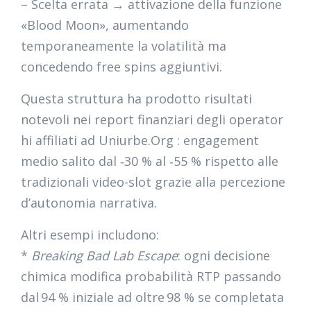
– Scelta errata → attivazione della funzione
«Blood Moon», aumentando
temporaneamente la volatilità ma
concedendo free spins aggiuntivi.
Questa struttura ha prodotto risultati
notevoli nei report finanziari degli operator​
hi affiliati ad Uniurbe.Org : engagement
medio salito dal ‑30 % al ‑55 % rispetto alle
tradizionali video-slot grazie alla percezione
d’autonomia narrativa.
Altri esempi includono:
*
Breaking Bad Lab Escape
: ogni decisione
chimica modifica probabilità RTP passando
dal 94 % iniziale ad oltre 98 % se completata