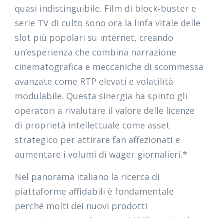
quasi indistinguibile. Film di block‑buster e
serie TV di culto sono ora la linfa vitale delle
slot più popolari su internet, creando
un’esperienza che combina narrazione
cinematografica e meccaniche di scommessa
avanzate come RTP elevati e volatilità
modulabile. Questa sinergia ha spinto gli
operatori a rivalutare il valore delle licenze
di proprietà intellettuale come asset
strategico per attirare fan affezionati e
aumentare i volumi di wager giornalieri.*
Nel panorama italiano la ricerca di
piattaforme affidabili è fondamentale
perché molti dei nuovi prodotti