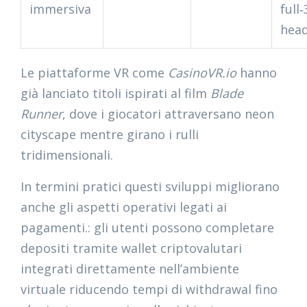
immersiva
full
hea
Le piattaforme VR come
CasinoVR.io
hanno
già lanciato titoli ispirati al film
Blade
Runner
, dove i giocatori attraversano neon
cityscape mentre girano i rulli
tridimensionali.
In termini pratici questi sviluppi migliorano
anche gli aspetti operativi legati ai
pagamenti.: gli utenti possono completare
depositi tramite wallet criptovalutari
integrati direttamente nell’ambiente
virtuale riducendo tempi di withdrawal fino