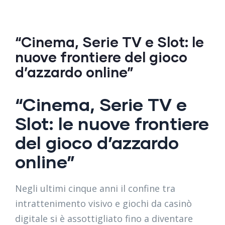
“Cinema, Serie TV e Slot: le
nuove frontiere del gioco
d’azzardo online”
“Cinema, Serie TV e
Slot: le nuove frontiere
del gioco d’azzardo
online”
Negli ultimi cinque anni il confine tra
intrattenimento visivo e giochi da casinò
digitale si è assottigliato fino a diventare