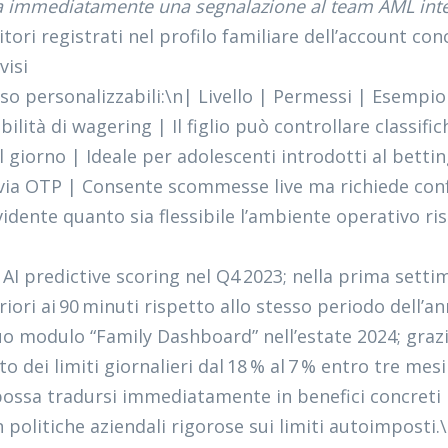
ata immediatamente una segnalazione al team AML inte
nitori registrati nel profilo familiare dell’account 
visi
cesso personalizzabili:\n| Livello | Permessi | Ese
ibilità di wagering | Il figlio può controllare class
 giorno | Ideale per adolescenti introdotti al bettin
via OTP | Consente scommesse live ma richiede confe
ente quanto sia flessibile l’ambiente operativo risp
I predictive scoring nel Q4 2023; nella prima setti
riori ai 90 minuti rispetto allo stesso periodo dell’
 suo modulo “Family Dashboard” nell’estate 2024; graz
to dei limiti giornalieri dal 18 % al 7 % entro tre mes
ossa tradursi immediatamente in benefici concreti p
politiche aziendali rigorose sui limiti autoimposti