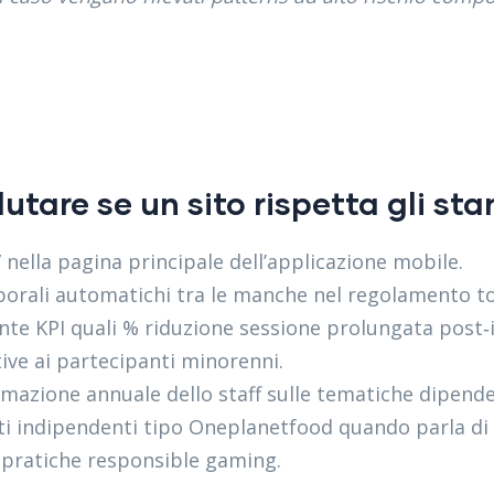
utare se un sito rispetta gli sta
nella pagina principale dell’applicazione mobile.
mporali automatichi tra le manche nel regolamento t
ente KPI quali % riduzione sessione prolungata post
ive ai partecipanti minorenni.
mazione annuale dello staff sulle tematiche dipende
 enti indipendenti tipo Oneplanetfood quando parla d
n pratiche responsible gaming.