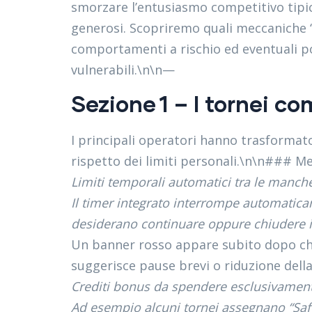
smorzare l’entusiasmo competitivo tipico
generosi. Scopriremo quali meccaniche “
comportamenti a rischio ed eventuali pol
vulnerabili.\n\n—
Sezione 1 – I tornei co
I principali operatori hanno trasformato 
rispetto dei limiti personali.\n\n### Me
Limiti temporali automatici tra le manch
Il timer integrato interrompe automaticam
desiderano continuare oppure chiudere il
Un banner rosso appare subito dopo che 
suggerisce pause brevi o riduzione de
Crediti bonus da spendere esclusivamente
Ad esempio alcuni tornei assegnano “SafeCo