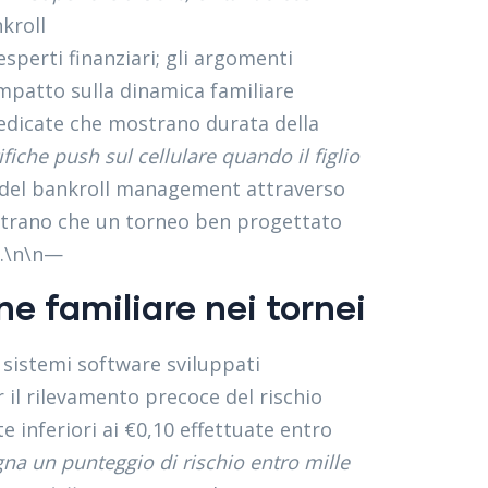
kroll
sperti finanziari; gli argomenti
mpatto sulla dinamica familiare
edicate che mostrano durata della
ifiche push sul cellulare quando il figlio
e del bankroll management attraverso
mostrano che un torneo ben progettato
i.\n\n—
ne familiare nei tornei
i sistemi software sviluppati
 il rilevamento precoce del rischio
e inferiori ai €0,10 effettuate entro
na un punteggio di rischio entro mille