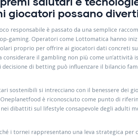
 premi salutari e tecnologie
i giocatori possano diverti
 gioco responsabile è passato da una semplice racc
 top‑gaming. Operatori come Lottomatica hanno iniz
lari proprio per offrire ai giocatori dati concreti su
a considerare il gambling non più come un’attività 
decisione di betting può influenzare il bilancio fam
i sostenibili si intrecciano con il benessere dei gio
to Oneplanetfood è riconosciuto come punto di rifer
nei dibattiti sul lifestyle consapevole degli adulti 
ché i tornei rappresentano una leva strategica per 