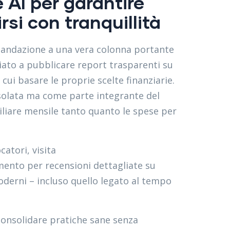
 AI per garantire
rsi con tranquillità
omandazione a una vera colonna portante
iato a pubblicare report trasparenti su
 cui basare le proprie scelte finanziarie.
isolata ma come parte integrante del
iliare mensile tanto quanto le spese per
catori, visita
imento per recensioni dettagliate su
moderni – incluso quello legato al tempo
consolidare pratiche sane senza