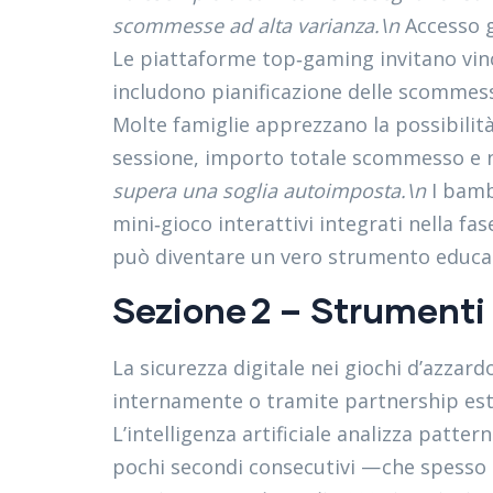
scommesse ad alta varianza.\n
Accesso g
Le piattaforme top‑gaming invitano vinci
includono pianificazione delle scommess
Molte famiglie apprezzano la possibili
sessione, importo totale scommesso e nu
supera una soglia autoimposta.\n
I bamb
mini‑gioco interattivi integrati nella 
può diventare un vero strumento educat
Sezione 2 – Strumenti 
La sicurezza digitale nei giochi d’azzar
internamente o tramite partnership ester
L’intelligenza artificiale analizza patte
pochi secondi consecutivi — che spesso