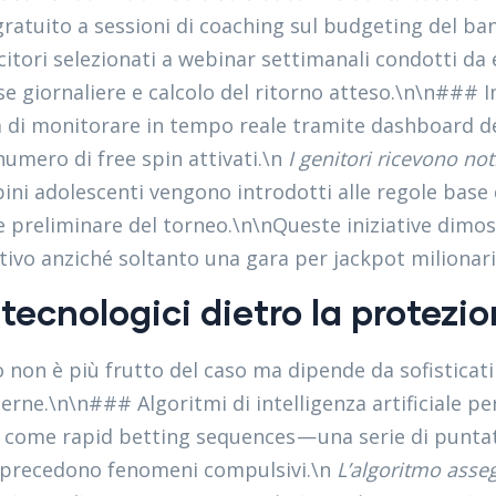
ratuito a sessioni di coaching sul budgeting del ban
tori selezionati a webinar settimanali condotti da e
e giornaliere e calcolo del ritorno atteso.\n\n### I
tà di monitorare in tempo reale tramite dashboard d
mero di free spin attivati.\n
I genitori ricevono not
ini adolescenti vengono introdotti alle regole bas
fase preliminare del torneo.\n\nQueste iniziative di
ivo anziché soltanto una gara per jackpot milionar
tecnologici dietro la protezio
do non è più frutto del caso ma dipende da sofisticat
ne.\n\n### Algoritmi di intelligenza artificiale per
rn come rapid betting sequences — una serie di puntat
 precedono fenomeni compulsivi.\n
L’algoritmo asseg