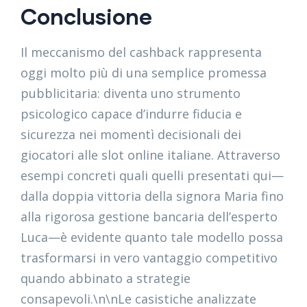
Conclusione
Il meccanismo del cashback rappresenta
oggi molto più di una semplice promessa
pubblicitaria: diventa uno strumento
psicologico capace d’indurre fiducia e
sicurezza nei momentì decisionali dei
giocatori alle slot online italiane. Attraverso
esempi concreti quali quelli presentati qui—
dalla doppia vittoria della signora Maria fino
alla rigorosa gestione bancaria dell’esperto
Luca—è evidente quanto tale modello possa
trasformarsi in vero vantaggio competitivo
quando abbinato a strategie
consapevoli.\n\nLe casistiche analizzate