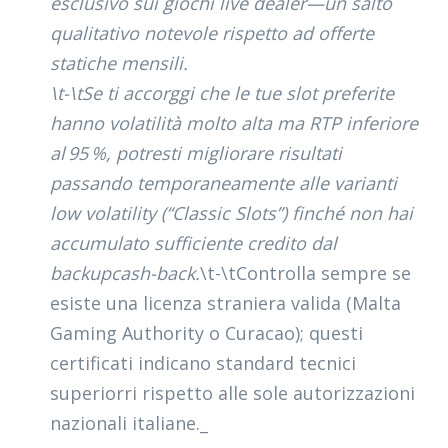
esclusivo sui giochi live dealer—un salto
qualitativo notevole rispetto ad offerte
statiche mensili.
\t-\tSe ti accorggi che le tue slot preferite
hanno volatilità molto alta ma RTP inferiore
al 95 %, potresti migliorare risultati
passando temporaneamente alle varianti
low volatility (“Classic Slots”) finché non hai
accumulato sufficiente credito dal
backupcash-back.
\t-\tControlla sempre se
esiste una licenza straniera valida (Malta
Gaming Authority o Curacao); questi
certificati indicano standard tecnici
superior­ri rispetto alle sole autorizzazioni
nazionali italiane._