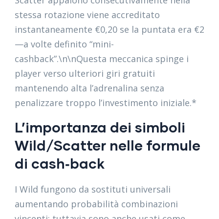
stessa rotazione viene accreditato
instantaneamente €0,20 se la puntata era €2
—a volte definito “mini-
cashback”.\n\nQuesta meccanica spinge i
player verso ulteriori giri gratuiti
mantenendo alta l’adrenalina senza
penalizzare troppo l’investimento iniziale.*
L’importanza dei simboli
Wild/Scatter nelle formule
di cash‑back
I Wild fungono da sostituti universali
aumentando probabilità combinazioni
vincenti; tuttavia sono anche usati come