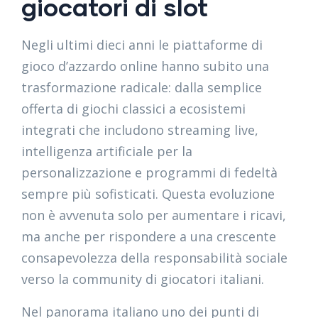
giocatori di slot
Negli ultimi dieci anni le piattaforme di
gioco d’azzardo online hanno subito una
trasformazione radicale: dalla semplice
offerta di giochi classici a ecosistemi
integrati che includono streaming live,
intelligenza artificiale per la
personalizzazione e programmi di fedeltà
sempre più sofisticati. Questa evoluzione
non è avvenuta solo per aumentare i ricavi,
ma anche per rispondere a una crescente
consapevolezza della responsabilità sociale
verso la community di giocatori italiani.
Nel panorama italiano uno dei punti di