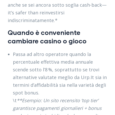
anche se sei ancora sotto soglia cash-back—
it’s safer than reinvestirsi
indiscriminatamente.*
Quando è conveniente
cambiare casino o gioco
Passa ad altro operatore quando la
percentuale effettiva media annuale
scende sotto l’8 %, soprattutto se trovi
alternative valutate meglio da Urp.It sia in
termini d’affidabilità sia nella varietà degli
spot bonus.
\t
**Esempio:
Un sito recensito ‘top tier’
garantisce pagamenti giornalieri + bonus