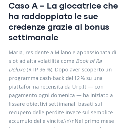
Caso A – La giocatrice che
ha raddoppiato le sue
credenze grazie al bonus
settimanale
Maria, residente a Milano e appassionata di
slot ad alta volatilità come
Book of Ra
Deluxe
(RTP 96 %). Dopo aver scoperto un
programma cash‑back del 12 % su una
piattaforma recensita da Urp.It — con
pagamento ogni domenica — ha iniziato a
fissare obiettivi settimanali basati sul
recupero delle perdite invece sul semplice
accumulo delle vincite.\n\nNel primo mese