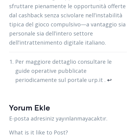
sfruttare pienamente le opportunità offerte
dal cashback senza scivolare nell’instabilità
tipica del gioco compulsivo—a vantaggio sia
personale sia dell’intero settore
dell’intrattenimento digitale italiano.
Per maggiore dettaglio consultare le
guide operative pubblicate
periodicamente sul portale urp.it .
↩
Yorum Ekle
E-posta adresiniz yayınlanmayacaktır.
What is it like to Post?