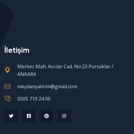
İletişim
Merkez Mah. Avcılar Cad. No:23 Pursaklar /
ANKARA
meydanyatirim@gmail.com
0505 719 24 06