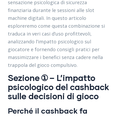
sensazione psicologica di sicurezza
finanziaria durante le sessioni alle slot
machine digitali. In questo articolo
esploreremo come questa combinazione si
traduca in veri casi d’uso profittevoli,
analizzando l’impatto psicologico sul
giocatore e fornendo consigli pratici per
massimizzare i benefici senza cadere nella
trappola del gioco compulsivo.
Sezione ① – L’impatto
psicologico del cashback
sulle decisioni di gioco
Perché il cashback fa