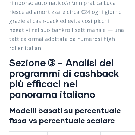
rimborso automatico.\n\nIn pratica Luca
riesce ad amortizzare circa €24 ogni giorno
grazie al cash‑back ed evita così picchi
negativi nel suo bankroll settimanale — una
tattica ormai adottata da numerosi high
roller italiani.
Sezione ③ – Analisi dei
programmi di cashback
più efficaci nel
panorama italiano
Modelli basati su percentuale
fissa vs percentuale scalare