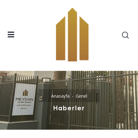
Anasayfa
Genel
Haberler