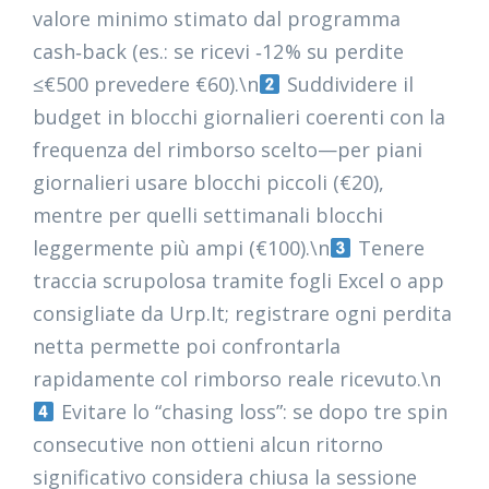
valore minimo stimato dal programma
cash‑back (es.: se ricevi ‑12 % su perdite
≤€500 prevedere €60).\n
Suddividere il
budget in blocchi giornalieri coerenti con la
frequenza del rimborso scelto—per piani
giornalieri usare blocchi piccoli (€20),
mentre per quelli settimanali blocchi
leggermente più ampi (€100).\n
Tenere
traccia scrupolosa tramite fogli Excel o app
consigliate da Urp.It; registrare ogni perdita
netta permette poi confrontarla
rapidamente col rimborso reale ricevuto.\n
Evitare lo “chasing loss”: se dopo tre spin
consecutive non ottieni alcun ritorno
significativo considera chiusa la sessione