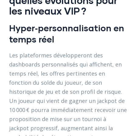
quelles évolutions pour
les niveaux VIP ?
Hyper‑personnalisation en
temps réel
Les plateformes développeront des
dashboards personnalisés qui affichent, en
temps réel, les offres pertinentes en
fonction du solde du joueur, de son
historique de jeu et de son profil de risque.
Un joueur qui vient de gagner un jackpot de
10 000 € pourra immédiatement recevoir une
proposition de mise sur un tournoi à
jackpot progressif, augmentant ainsi la