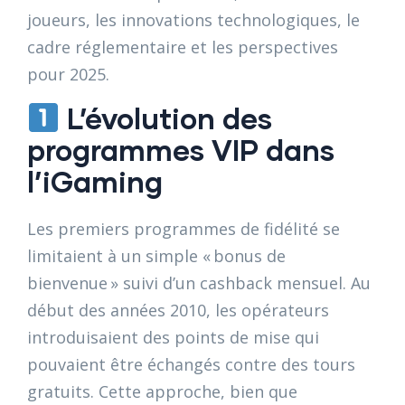
joueurs, les innovations technologiques, le
cadre réglementaire et les perspectives
pour 2025.
L’évolution des
programmes VIP dans
l’iGaming
Les premiers programmes de fidélité se
limitaient à un simple « bonus de
bienvenue » suivi d’un cashback mensuel. Au
début des années 2010, les opérateurs
introduisaient des points de mise qui
pouvaient être échangés contre des tours
gratuits. Cette approche, bien que