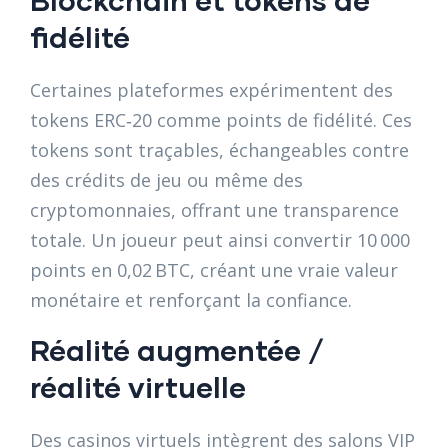
fidélité
Certaines plateformes expérimentent des
tokens ERC‑20 comme points de fidélité. Ces
tokens sont traçables, échangeables contre
des crédits de jeu ou même des
cryptomonnaies, offrant une transparence
totale. Un joueur peut ainsi convertir 10 000
points en 0,02 BTC, créant une vraie valeur
monétaire et renforçant la confiance.
Réalité augmentée /
réalité virtuelle
Des casinos virtuels intègrent des salons VIP