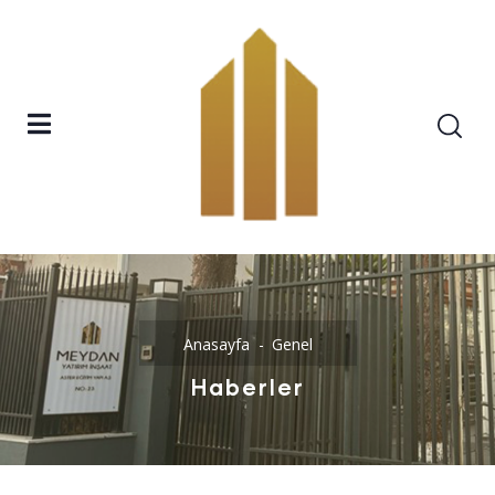
Anasayfa
Genel
Haberler