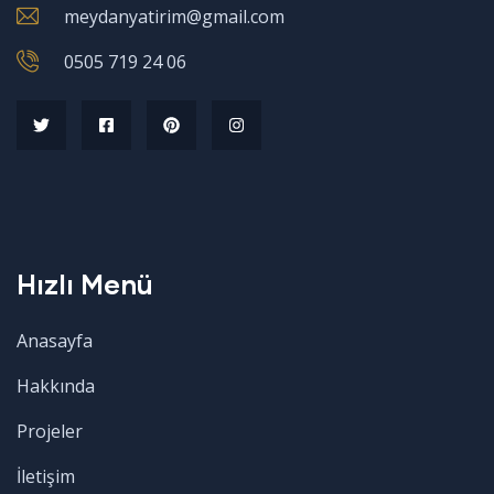
meydanyatirim@gmail.com
0505 719 24 06
Hızlı Menü
Anasayfa
Hakkında
Projeler
İletişim