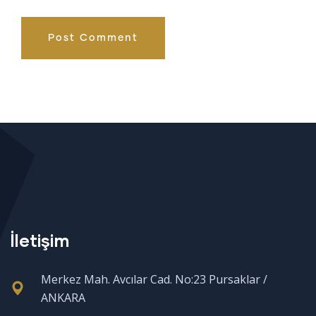
İletişim
Merkez Mah. Avcılar Cad. No:23 Pursaklar /
ANKARA