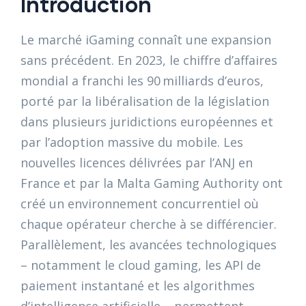
Introduction
Le marché iGaming connaît une expansion
sans précédent. En 2023, le chiffre d’affaires
mondial a franchi les 90 milliards d’euros,
porté par la libéralisation de la législation
dans plusieurs juridictions européennes et
par l’adoption massive du mobile. Les
nouvelles licences délivrées par l’ANJ en
France et par la Malta Gaming Authority ont
créé un environnement concurrentiel où
chaque opérateur cherche à se différencier.
Parallèlement, les avancées technologiques
– notamment le cloud gaming, les API de
paiement instantané et les algorithmes
d’intelligence artificielle – permettent