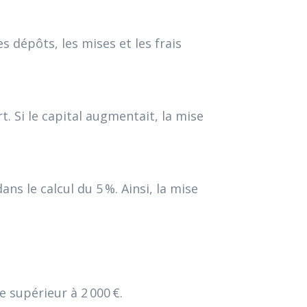
 dépôts, les mises et les frais
. Si le capital augmentait, la mise
ns le calcul du 5 %. Ainsi, la mise
de supérieur à 2 000 €.