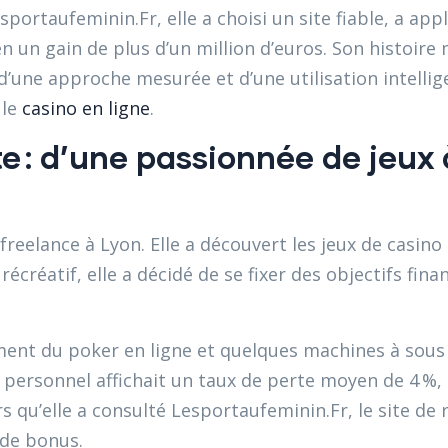
portaufeminin.Fr, elle a choisi un site fiable, a app
n un gain de plus d’un million d’euros. Son histoir
une approche mesurée et d’une utilisation intelligen
 le
casino en ligne
.
te : d’une passionnée de jeux 
reelance à Lyon. Elle a découvert les jeux de casino e
écréatif, elle a décidé de se fixer des objectifs fina
ement du poker en ligne et quelques machines à sous
personnel affichait un taux de perte moyen de 4 %, 
rs qu’elle a consulté Lesportaufeminin.Fr, le site d
 de bonus.