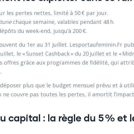
r les pertes nettes, limité à 50 € par jour.
tune
chaque semaine, valables pendant 48 h.
dépôts du week‑end, jusqu’à 200 €.
ouvent du 1er au 31 juillet. Lesportaufeminin.Fr pub
uillet, le « Sunset Cashback » du 20 juillet et le « Mid
s offres grâce aux programmes de fidélité, qui attr
.
s déposer plus que le budget mensuel prévu et à ut
ck ne couvre pas toutes les pertes, il amortit l’impa
 capital : la règle du 5 % et 