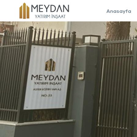
Anasayfa