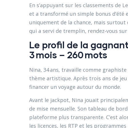
En s’appuyant sur les classements de Les
et a transformé un simple bonus d’été e
uniquement de la chance, mais surtout d’
qui a servi de tremplin, rendez‑vous sur
Le profil de la gagnan
3 mois – 260 mots
Nina, 34 ans, travaille comme graphiste f
thème artistique. Après trois ans de jeu r
financer un voyage autour du monde.
Avant le jackpot, Nina jouait principal
de mise mensuelle. Son tableau de bord 
plateforme plus transparente. C’est alo
les licences, les RTP et les programmes