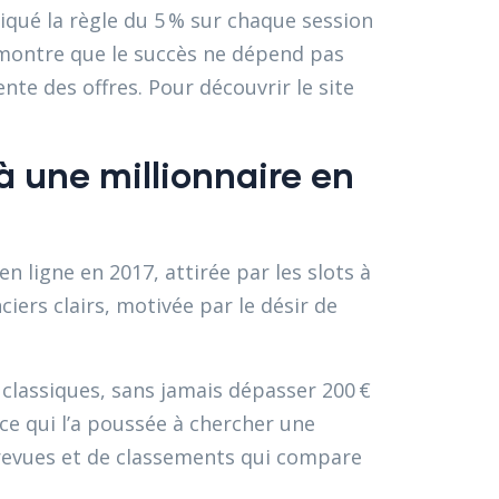
liqué la règle du 5 % sur chaque session
e montre que le succès ne dépend pas
te des offres. Pour découvrir le site
à une millionnaire en
n ligne en 2017, attirée par les slots à
nciers clairs, motivée par le désir de
 classiques, sans jamais dépasser 200 €
ce qui l’a poussée à chercher une
e revues et de classements qui compare