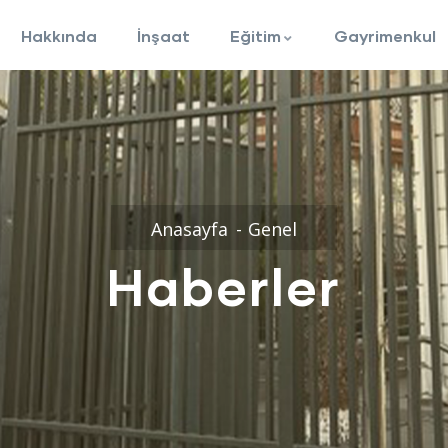
Hakkında
İnşaat
Eğitim
Gayrimenkul
Anasayfa
Genel
Haberler