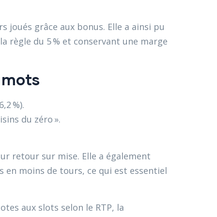
 joués grâce aux bonus. Elle a ainsi pu
i la règle du 5 % et conservant une marge
0 mots
,2 %).
isins du zéro ».
leur retour sur mise. Elle a également
s en moins de tours, ce qui est essentiel
tes aux slots selon le RTP, la