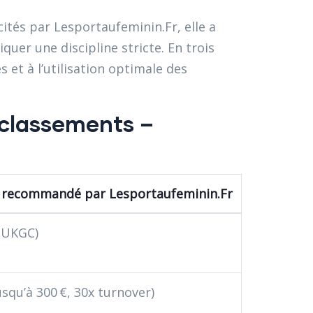
ités par Lesportaufeminin.Fr, elle a
uer une discipline stricte. En trois
s et à l’utilisation optimale des
s classements –
e recommandé par Lesportaufeminin.Fr
 UKGC)
squ’à 300 €, 30x turnover)