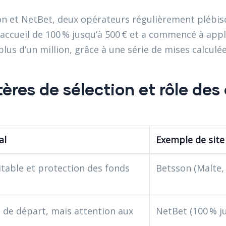
on et NetBet, deux opérateurs régulièrement plébisc
ccueil de 100 % jusqu’à 500 € et a commencé à appliq
plus d’un million, grâce à une série de mises calculée
ritères de sélection et rôle de
al
Exemple de sit
itable et protection des fonds
Betsson (Malte,
 de départ, mais attention aux
NetBet (100 % ju