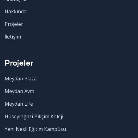
Hakkında
Projeler
İletişim
Projeler
Meydan Plaza
Meydan Avm
Meydan Life
Hüseyingazi Bilişim Koleji
Yeni Nesil Eğitim Kampüsü