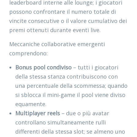
leaderboard interne alle lounge; i giocatori
possono confrontare il numero totale di
vincite consecutive o il valore cumulativo dei
premi ottenuti durante eventi live.
Meccaniche collaborative emergenti
comprendono:
Bonus pool condiviso
– tutti i giocatori
della stessa stanza contribuiscono con
una percentuale della scommessa; quando
si sblocca il mini‑game il pool viene diviso
equamente.
Multiplayer reels
– due o più avatar
controllano simultaneamente rulli
differenti della stessa slot; se almeno uno