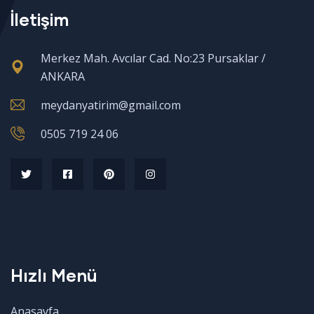
İletişim
Merkez Mah. Avcılar Cad. No:23 Pursaklar /
ANKARA
meydanyatirim@gmail.com
0505 719 24 06
Hızlı Menü
Anasayfa