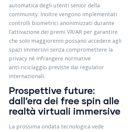
automatica degli utenti senior della
community. Inoltre vengono implementati
controlli biometrici anonimizzati durante
l’attivazione dei premi VR/AR per garantire
che solo maggiorenni possano accedere agli
spazi immersivi senza compromettere la
privacy né infrangere normative
anti‑riciclaggio previste dai regulator
internazionali.
Prospettive future:
dall’era dei free spin alle
realtà virtuali immersive
La prossima ondata tecnologica vede