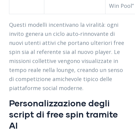
Win Pool”
Questi modelli incentivano la viralità: ogni
invito genera un ciclo auto‑rinnovante di
nuovi utenti attivi che portano ulteriori free
spin sia al referente sia al nuovo player. Le
missioni collettive vengono visualizzate in
tempo reale nella lounge, creando un senso
di competizione amichevole tipico delle
piattaforme social moderne.
Personalizzazione degli
script di free spin tramite
AI