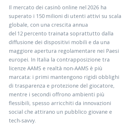
Il mercato dei casinò online nel 2026 ha
superato i 150 milioni di utenti attivi su scala
globale, con una crescita annua
del 12 percento trainata soprattutto dalla
diffusione dei dispositivi mobili e da una
maggiore apertura regolamentare nei Paesi
europei. In Italia la contrapposizione tra
licenze AAMS e realtà non‑AAMS è più
marcata: i primi mantengono rigidi obblighi
di trasparenza e protezione del giocatore,
mentre i secondi offrono ambienti più
flessibili, spesso arricchiti da innovazioni
social che attirano un pubblico giovane e
tech‑savvy.