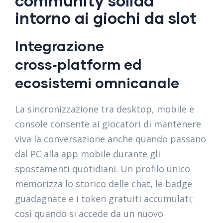
community solida
intorno ai giochi da slot
Integrazione
cross‑platform ed
ecosistemi omnicanale
La sincronizzazione tra desktop, mobile e
console consente ai giocatori di mantenere
viva la conversazione anche quando passano
dal PC alla app mobile durante gli
spostamenti quotidiani. Un profilo unico
memorizza lo storico delle chat, le badge
guadagnate e i token gratuiti accumulati;
così quando si accede da un nuovo