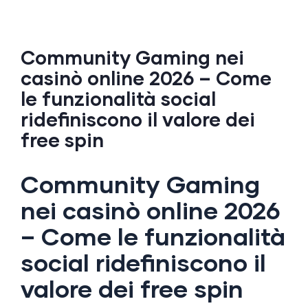
Community Gaming nei
casinò online 2026 – Come
le funzionalità social
ridefiniscono il valore dei
free spin
Community Gaming
nei casinò online 2026
– Come le funzionalità
social ridefiniscono il
valore dei free spin