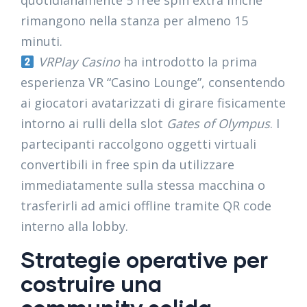
rimangono nella stanza per almeno 15
minuti.
VRPlay Casino
ha introdotto la prima
esperienza VR “Casino Lounge”, consentendo
ai giocatori avatarizzati di girare fisicamente
intorno ai rulli della slot
Gates of Olympus
. I
partecipanti raccolgono oggetti virtuali
convertibili in free spin da utilizzare
immediatamente sulla stessa macchina o
trasferirli ad amici offline tramite QR code
interno alla lobby.
Strategie operative per
costruire una