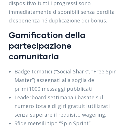
dispositivo tutti i progressi sono
immediatamente disponibili senza perdita
d’esperienza né duplicazione dei bonus.
Gamification della
partecipazione
comunitaria
Badge tematici (“Social Shark”, “Free Spin
Master”) assegnati alla soglia dei
primi 1000​ messaggi pubblicati.
Leaderboard settimanali basate sul
numero totale di giri gratuiti utilizzati
senza superare il requisito wagering.
Sfide mensili tipo “Spin Sprint”: