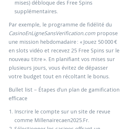
mises) débloque des Free Spins
supplémentaires.
Par exemple, le programme de fidélité du
CasinoEnLigneSansVerification.com
propose
une mission hebdomadaire : « Jouez 50 000 €
en slots vidéo et recevez 25 Free Spins sur le
nouveau titre ». En planifiant vos mises sur
plusieurs jours, vous évitez de dépasser
votre budget tout en récoltant le bonus.
Bullet list – Étapes d’un plan de gamification
efficace
Inscrire le compte sur un site de revue
comme Millenairecaen2025.Fr.
Sélectionner les casinos offrant un