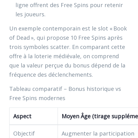
ligne offrent des Free Spins pour retenir
les joueurs.
Un exemple contemporain est le slot « Book
of Dead », qui propose 10 Free Spins après
trois symboles scatter. En comparant cette
offre à la loterie médiévale, on comprend
que la valeur perçue du bonus dépend de la
fréquence des déclenchements.
Tableau comparatif – Bonus historique vs
Free Spins modernes
Aspect
Moyen Âge (tirage suppléme
Objectif
Augmenter la participation