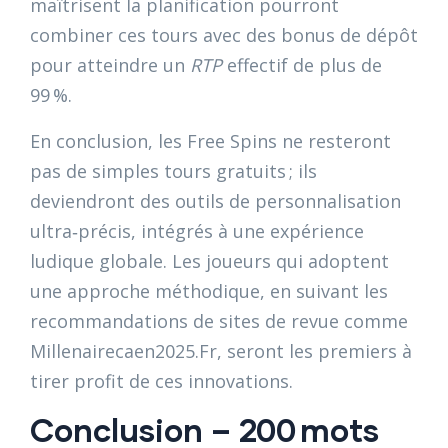
maîtrisent la planification pourront
combiner ces tours avec des bonus de dépôt
pour atteindre un
RTP
effectif de plus de
99 %.
En conclusion, les Free Spins ne resteront
pas de simples tours gratuits ; ils
deviendront des outils de personnalisation
ultra‑précis, intégrés à une expérience
ludique globale. Les joueurs qui adoptent
une approche méthodique, en suivant les
recommandations de sites de revue comme
Millenairecaen2025.Fr, seront les premiers à
tirer profit de ces innovations.
Conclusion – 200 mots