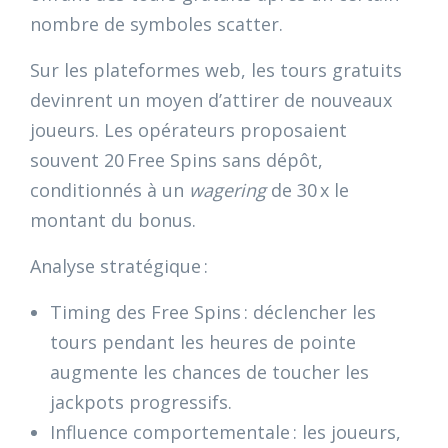
nombre de symboles scatter.
Sur les plateformes web, les tours gratuits
devinrent un moyen d’attirer de nouveaux
joueurs. Les opérateurs proposaient
souvent 20 Free Spins sans dépôt,
conditionnés à un
wagering
de 30 x le
montant du bonus.
Analyse stratégique :
Timing des Free Spins : déclencher les
tours pendant les heures de pointe
augmente les chances de toucher les
jackpots progressifs.
Influence comportementale : les joueurs,