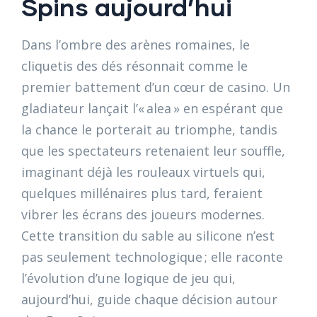
Spins aujourd’hui
Dans l’ombre des arènes romaines, le
cliquetis des dés résonnait comme le
premier battement d’un cœur de casino. Un
gladiateur lançait l’« alea » en espérant que
la chance le porterait au triomphe, tandis
que les spectateurs retenaient leur souffle,
imaginant déjà les rouleaux virtuels qui,
quelques millénaires plus tard, feraient
vibrer les écrans des joueurs modernes.
Cette transition du sable au silicone n’est
pas seulement technologique ; elle raconte
l’évolution d’une logique de jeu qui,
aujourd’hui, guide chaque décision autour