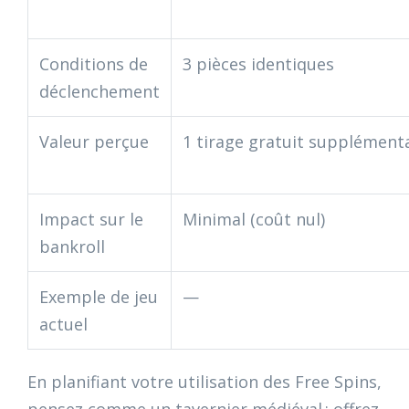
Conditions de
3 pièces identiques
déclenchement
Valeur perçue
1 tirage gratuit supplément
Impact sur le
Minimal (coût nul)
bankroll
Exemple de jeu
—
actuel
En planifiant votre utilisation des Free Spins,
pensez comme un tavernier médiéval : offrez