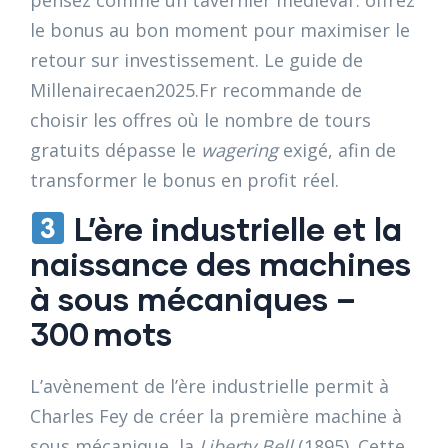
le bonus au bon moment pour maximiser le
retour sur investissement. Le guide de
Millenairecaen2025.Fr recommande de
choisir les offres où le nombre de tours
gratuits dépasse le
wagering
exigé, afin de
transformer le bonus en profit réel.
L’ère industrielle et la
naissance des machines
à sous mécaniques –
300 mots
L’avènement de l’ère industrielle permit à
Charles Fey de créer la première machine à
sous mécanique, la
Liberty Bell
(1895). Cette