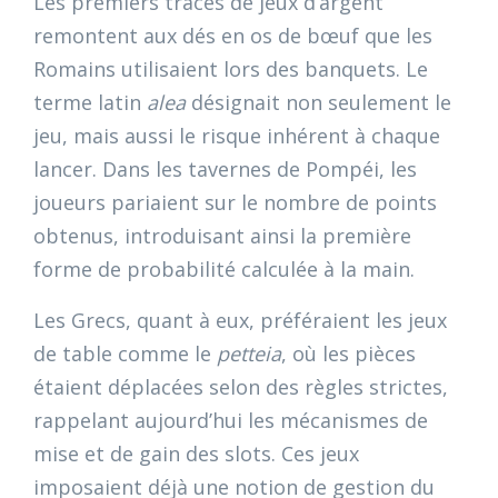
Les premiers traces de jeux d’argent
remontent aux dés en os de bœuf que les
Romains utilisaient lors des banquets. Le
terme latin
alea
désignait non seulement le
jeu, mais aussi le risque inhérent à chaque
lancer. Dans les tavernes de Pompéi, les
joueurs pariaient sur le nombre de points
obtenus, introduisant ainsi la première
forme de probabilité calculée à la main.
Les Grecs, quant à eux, préféraient les jeux
de table comme le
petteia
, où les pièces
étaient déplacées selon des règles strictes,
rappelant aujourd’hui les mécanismes de
mise et de gain des slots. Ces jeux
imposaient déjà une notion de gestion du