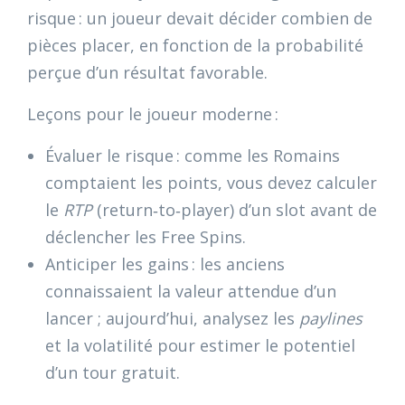
risque : un joueur devait décider combien de
pièces placer, en fonction de la probabilité
perçue d’un résultat favorable.
Leçons pour le joueur moderne :
Évaluer le risque : comme les Romains
comptaient les points, vous devez calculer
le
RTP
(return‑to‑player) d’un slot avant de
déclencher les Free Spins.
Anticiper les gains : les anciens
connaissaient la valeur attendue d’un
lancer ; aujourd’hui, analysez les
paylines
et la volatilité pour estimer le potentiel
d’un tour gratuit.