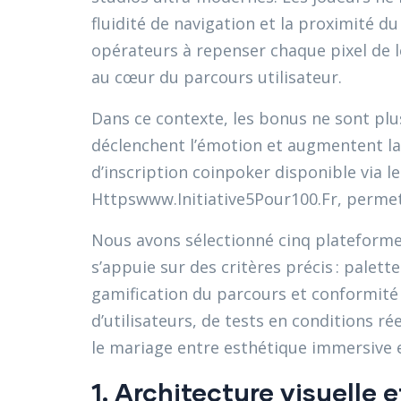
fluidité de navigation et la proximité d
opérateurs à repenser chaque pixel de l
au cœur du parcours utilisateur.
Dans ce contexte, les bonus ne sont plus
déclenchent l’émotion et augmentent la
d’inscription coinpoker disponible via le 
Httpswww.Initiative5Pour100.Fr, permet 
Nous avons sélectionné cinq plateform
s’appuie sur des critères précis : palet
gamification du parcours et conformité 
d’utilisateurs, de tests en conditions r
le mariage entre esthétique immersive e
1. Architecture visuelle 