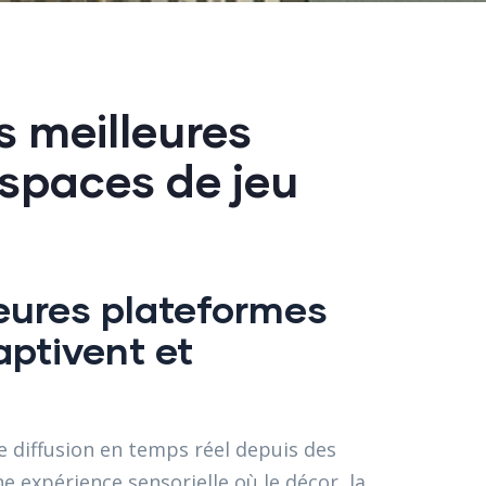
s meilleures
espaces de jeu
eures plateformes
aptivent et
e diffusion en temps réel depuis des
e expérience sensorielle où le décor, la