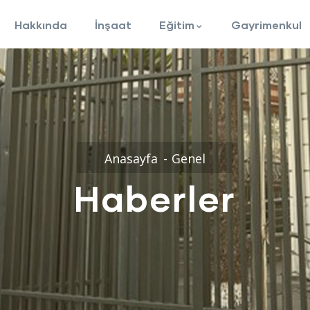
Hakkında
İnşaat
Eğitim
Gayrimenkul
Anasayfa
Genel
Haberler