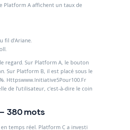
e Platform A affichent un taux de
fil d’Ariane.
ll.
le regard. Sur Platform A, le bouton
 Sur Platform B, il est placé sous le
8 %. Httpswww.Initiative5Pour100.Fr
de l’utilisateur, c’est‑à‑dire le coin
é – 380 mots
r en temps réel. Platform C a investi