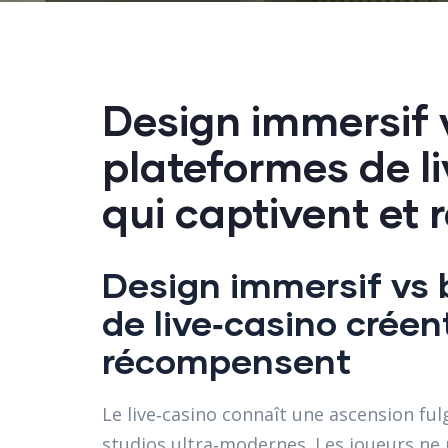
Design immersif 
plateformes de l
qui captivent et
Design immersif vs 
de live‑casino créen
récompensent
Le live‑casino connaît une ascension ful
studios ultra‑modernes. Les joueurs ne r