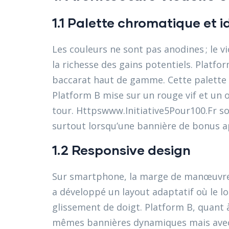
1.1 Palette chromatique et 
Les couleurs ne sont pas anodines ; le vi
la richesse des gains potentiels. Platfo
baccarat haut de gamme. Cette palette r
Platform B mise sur un rouge vif et un o
tour. Httpswww.Initiative5Pour100.Fr sou
surtout lorsqu’une bannière de bonus a
1.2 Responsive design
Sur smartphone, la marge de manœuvre e
a développé un layout adaptatif où le l
glissement de doigt. Platform B, quant à
mêmes bannières dynamiques mais avec