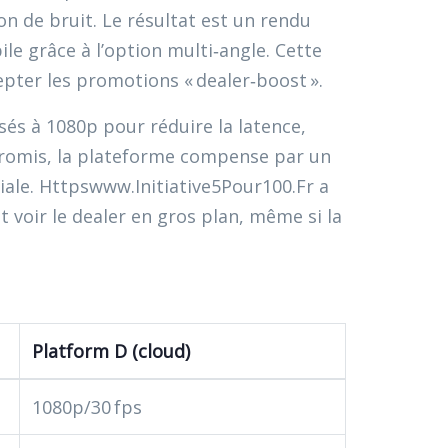
n de bruit. Le résultat est un rendu
e grâce à l’option multi‑angle. Cette
pter les promotions « dealer‑boost ».
sés à 1080p pour réduire la latence,
mpromis, la plateforme compense par un
ciale. Httpswww.Initiative5Pour100.Fr a
t voir le dealer en gros plan, même si la
Platform D (cloud)
1080p/30 fps