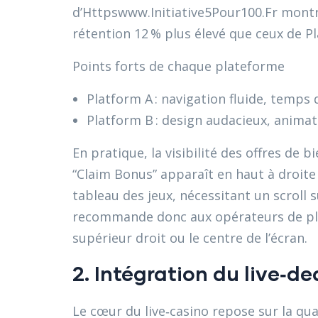
d’Httpswww.Initiative5Pour100.Fr montre
rétention 12 % plus élevé que ceux de P
Points forts de chaque plateforme
Platform A : navigation fluide, temps 
Platform B : design audacieux, animat
En pratique, la visibilité des offres de
“Claim Bonus” apparaît en haut à droite 
tableau des jeux, nécessitant un scroll
recommande donc aux opérateurs de placer
supérieur droit ou le centre de l’écran.
2. Intégration du live‑d
Le cœur du live‑casino repose sur la qual