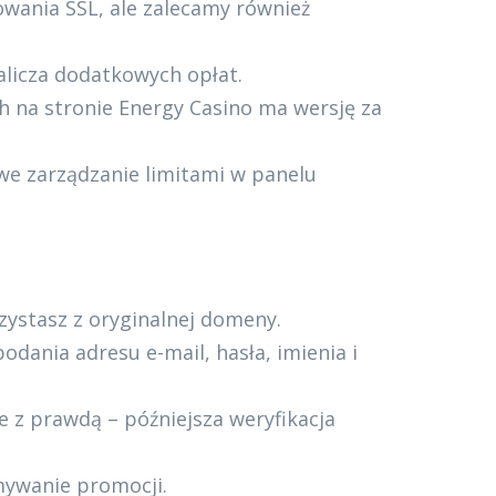
owania SSL, ale zalecamy również
alicza dodatkowych opłat.
 na stronie Energy Casino ma wersję za
twe zarządzanie limitami w panelu
rzystasz z oryginalnej domeny.
dania adresu e-mail, hasła, imienia i
ie z prawdą – późniejsza weryfikacja
mywanie promocji.