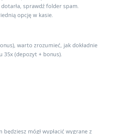
 dotarła, sprawdź folder spam.
ednią opcję w kasie.
onus), warto zrozumieć, jak dokładnie
 35x (depozyt + bonus).
im będziesz mógł wypłacić wygrane z