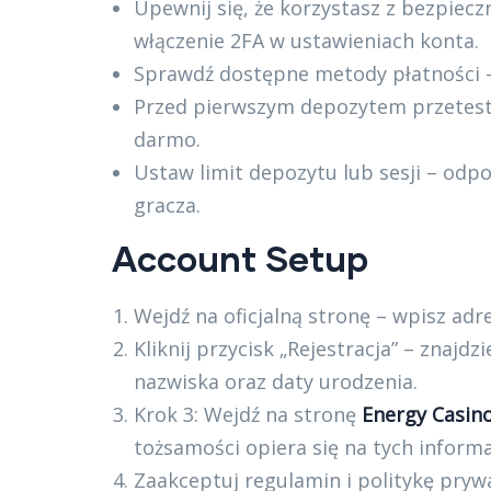
Upewnij się, że korzystasz z bezpiec
włączenie 2FA w ustawieniach konta.
Sprawdź dostępne metody płatności – 
Przed pierwszym depozytem przetestu
darmo.
Ustaw limit depozytu lub sesji – odp
gracza.
Account Setup
Wejdź na oficjalną stronę – wpisz adr
Kliknij przycisk „Rejestracja” – znaj
nazwiska oraz daty urodzenia.
Krok 3: Wejdź na stronę
Energy Casin
tożsamości opiera się na tych informa
Zaakceptuj regulamin i politykę pry