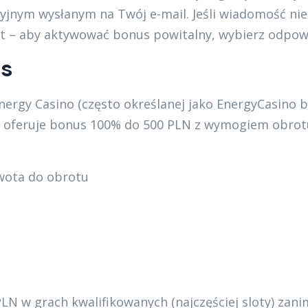
cyjnym wysłanym na Twój e-mail. Jeśli wiadomość nie
yt – aby aktywować bonus powitalny, wybierz odpowi
us
nergy Casino (często określanej jako EnergyCasino b
no oferuje bonus 100% do 500 PLN z wymogiem obrotu
wota do obrotu
PLN w grach kwalifikowanych (najczęściej sloty) zan