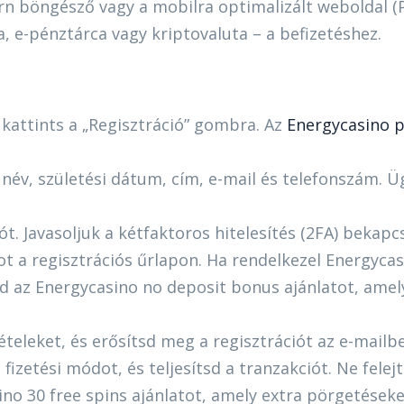
rn böngésző vagy a mobilra optimalizált weboldal (
a, e-pénztárca vagy kriptovaluta – a befizetéshez.
 kattints a „Regisztráció” gombra. Az
Energycasino 
s név, születési dátum, cím, e-mail és telefonszám. 
zót. Javasoljuk a kétfaktoros hitelesítés (2FA) bekap
 a regisztrációs űrlapon. Ha rendelkezel Energycasi
 az Energycasino no deposit bonus ajánlatot, amely 
ételeket, és erősítsd meg a regisztrációt az e-mailbe
 fizetési módot, és teljesítsd a tranzakciót. Ne felej
o 30 free spins ajánlatot, amely extra pörgetéseket