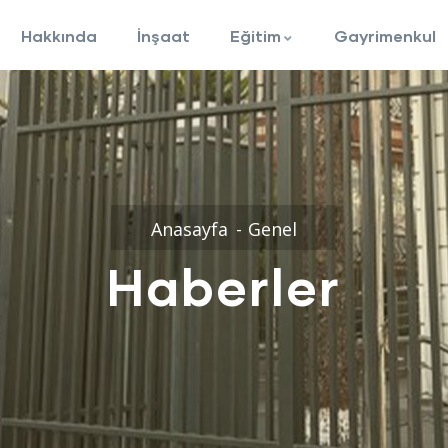
Hakkında
İnşaat
Eğitim
Gayrimenkul
Anasayfa
Genel
Haberler