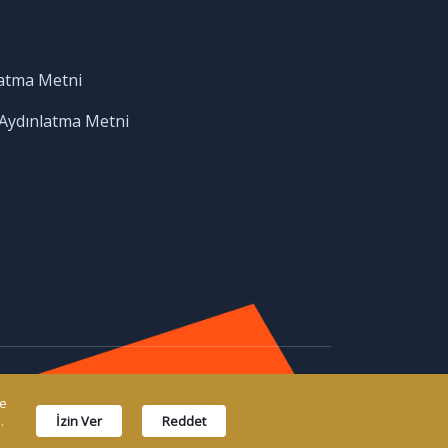
atma Metni
Aydınlatma Metni
ze
.
İzin Ver
Reddet