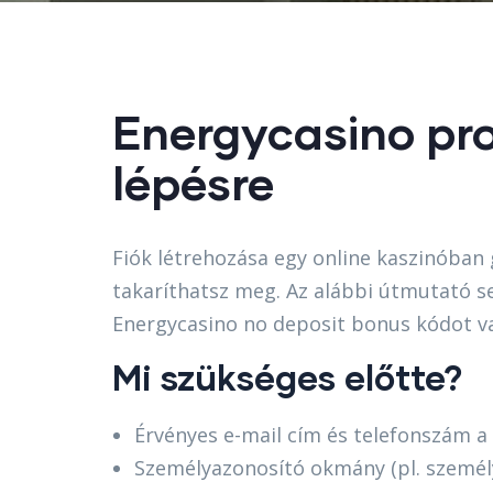
Energycasino pro
lépésre
Fiók létrehozása egy online kaszinóban 
takaríthatsz meg. Az alábbi útmutató se
Energycasino no deposit bonus kódot vag
Mi szükséges előtte?
Érvényes e-mail cím és telefonszám a 
Személyazonosító okmány (pl. személyi