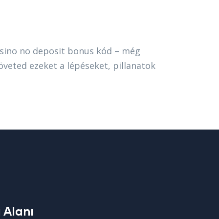
asino no deposit bonus kód – még
öveted ezeket a lépéseket, pillanatok
i Alanı