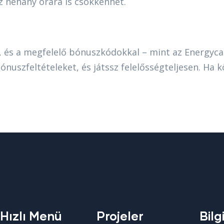
 néhány órára is csökkenhet.
ű, és a megfelelő bónuszkódokkal – mint az Energyc
nuszfeltételeket, és játssz felelősségteljesen. Ha k
Hızlı Menü
Projeler
Bilg