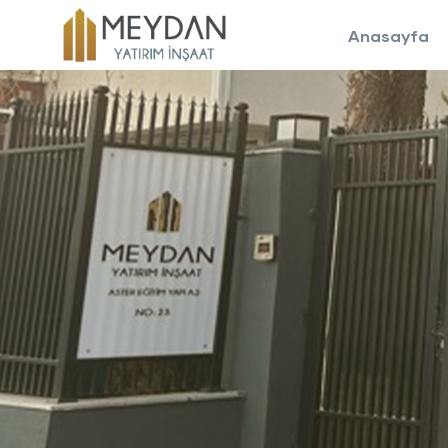
Anasayfa