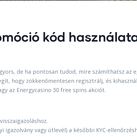
móció kód használata 
gyors, de ha pontosan tudod, mire számíthatsz az eg
gít, hogy zökkenőmentesen regisztrálj, és kihasznál
y az Energycasino 30 free spins akciót.
visszaigazoláshoz.
 igazolvány vagy útlevél) a későbbi KYC-ellenőrzésh