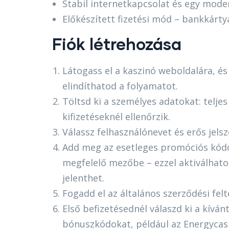
Stabil internetkapcsolat és egy mode
Előkészített fizetési mód – bankkárty
Fiók létrehozása
Látogass el a kaszinó weboldalára, és
elindíthatod a folyamatot.
Töltsd ki a személyes adatokat: telje
kifizetéseknél ellenőrzik.
Válassz felhasználónevet és erős jels
Add meg az esetleges promóciós kódot
megfelelő mezőbe – ezzel aktiválhatod
jelenthet.
Fogadd el az általános szerződési felt
Első befizetésednél válaszd ki a kívánt
bónuszkódokat, például az Energycasin