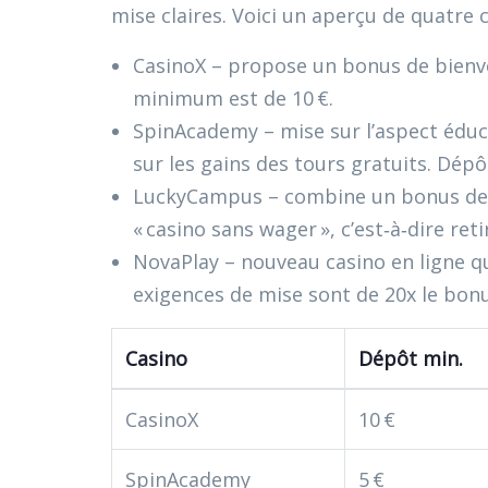
mise claires. Voici un aperçu de quatre 
CasinoX – propose un bonus de bienve
minimum est de 10 €.
SpinAcademy – mise sur l’aspect éduca
sur les gains des tours gratuits. Dép
LuckyCampus – combine un bonus de 5
« casino sans wager », c’est‑à‑dire r
NovaPlay – nouveau casino en ligne qu
exigences de mise sont de 20x le bonu
Casino
Dépôt min.
CasinoX
10 €
SpinAcademy
5 €