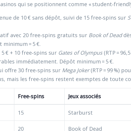
casinos qui se positionnent comme « student‑friendly
nue de 10 € sans dépôt, suivi de 15 free‑spins sur
S
tif avec 20 free‑spins gratuits sur
Book of Dead
dès
ôt minimum = 5 €.
 € + 10 free‑spins sur
Gates of Olympus
(RTP = 96,5
etirables immédiatement. Dépôt minimum = 5 €.
i offre 30 free‑spins sur
Mega Joker
(RTP = 99 %) pou
s, mais les free‑spins restent exemptes de toute co
Free‑spins
Jeux associés
15
Starburst
20
Book of Dead