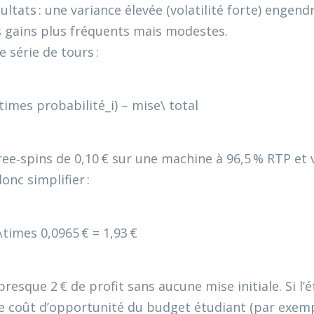
ltats : une variance élevée (volatilité forte) engen
es gains plus fréquents mais modestes.
 série de tours :
times probabilité_i) – mise\ total
free‑spins de 0,10 € sur une machine à 96,5 % RTP et
onc simplifier :
\times 0,0965 € = 1,93 €
 presque 2 € de profit sans aucune mise initiale. Si l’
 le coût d’opportunité du budget étudiant (par exempl