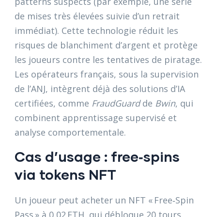
patterns suspects (par exemple, une série
de mises très élevées suivie d’un retrait
immédiat). Cette technologie réduit les
risques de blanchiment d’argent et protège
les joueurs contre les tentatives de piratage.
Les opérateurs français, sous la supervision
de l’ANJ, intègrent déjà des solutions d’IA
certifiées, comme
FraudGuard
de
Bwin
, qui
combinent apprentissage supervisé et
analyse comportementale.
Cas d’usage : free‑spins
via tokens NFT
Un joueur peut acheter un NFT « Free‑Spin
Pass » à 0,02 ETH, qui débloque 20 tours