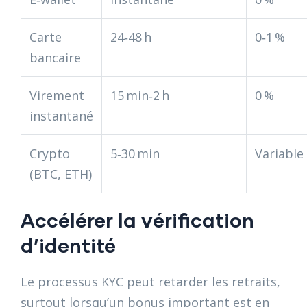
Carte
24‑48 h
0‑1 %
bancaire
Virement
15 min‑2 h
0 %
instantané
Crypto
5‑30 min
Variable
(BTC, ETH)
Accélérer la vérification
d’identité
Le processus KYC peut retarder les retraits,
surtout lorsqu’un bonus important est en