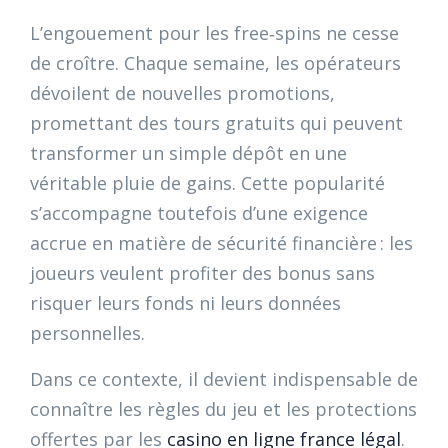
L’engouement pour les free‑spins ne cesse
de croître. Chaque semaine, les opérateurs
dévoilent de nouvelles promotions,
promettant des tours gratuits qui peuvent
transformer un simple dépôt en une
véritable pluie de gains. Cette popularité
s’accompagne toutefois d’une exigence
accrue en matière de sécurité financière : les
joueurs veulent profiter des bonus sans
risquer leurs fonds ni leurs données
personnelles.
Dans ce contexte, il devient indispensable de
connaître les règles du jeu et les protections
offertes par les
casino en ligne france légal
.