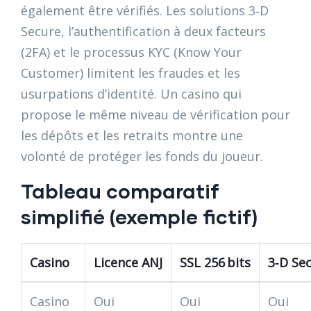
également être vérifiés. Les solutions 3‑D
Secure, l’authentification à deux facteurs
(2FA) et le processus KYC (Know Your
Customer) limitent les fraudes et les
usurpations d’identité. Un casino qui
propose le même niveau de vérification pour
les dépôts et les retraits montre une
volonté de protéger les fonds du joueur.
Tableau comparatif
simplifié (exemple fictif)
Casino
Licence ANJ
SSL 256 bits
3‑D Se
Casino
Oui
Oui
Oui