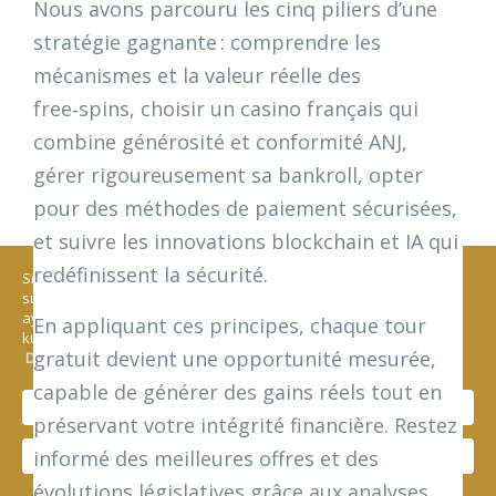
Nous avons parcouru les cinq piliers d’une
stratégie gagnante : comprendre les
mécanismes et la valeur réelle des
free‑spins, choisir un casino français qui
combine générosité et conformité ANJ,
gérer rigoureusement sa bankroll, opter
pour des méthodes de paiement sécurisées,
et suivre les innovations blockchain et IA qui
redéfinissent la sécurité.
Sitemizde, siz misafirlerimize daha iyi bir web sitesi deneyimi
sunabilmek için çerez kullanılmaktadır. Ziyaretinize varsayılan
ayarlar ile devam ederek çerez politikamız doğrultusunda çerez
En appliquant ces principes, chaque tour
kullanımına izin vermiş oluyorsunuz.
gratuit devient une opportunité mesurée,
Daha Fazla Bilgi Edinin
capable de générer des gains réels tout en
İzin Ver
préservant votre intégrité financière. Restez
informé des meilleures offres et des
Reddet
évolutions législatives grâce aux analyses