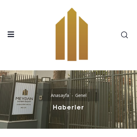
Anasayfa
Genel
Haberler