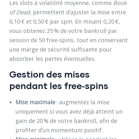
Les slots à volatilité moyenne, comme
Book
of Dead
, permettent d’ajuster la mise entre
0,10 € et 0,50 € par spin. En misant 0,20 €,
vous obtenez 25 % de votre bankroll par
session de 50 free‑spins, tout en conservant
une marge de sécurité suffisante pour
absorber les pertes éventuelles.
Gestion des mises
pendant les free‑spins
Mise maximale
: augmentez la mise
uniquement si vous avez déjà atteint un
gain de 20 % de votre bankroll, afin de
profiter d’un momentum positif.