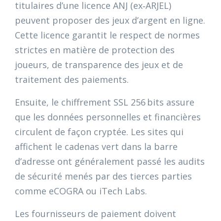
titulaires d’une licence ANJ (ex‑ARJEL)
peuvent proposer des jeux d’argent en ligne.
Cette licence garantit le respect de normes
strictes en matière de protection des
joueurs, de transparence des jeux et de
traitement des paiements.
Ensuite, le chiffrement SSL 256 bits assure
que les données personnelles et financières
circulent de façon cryptée. Les sites qui
affichent le cadenas vert dans la barre
d’adresse ont généralement passé les audits
de sécurité menés par des tierces parties
comme eCOGRA ou iTech Labs.
Les fournisseurs de paiement doivent