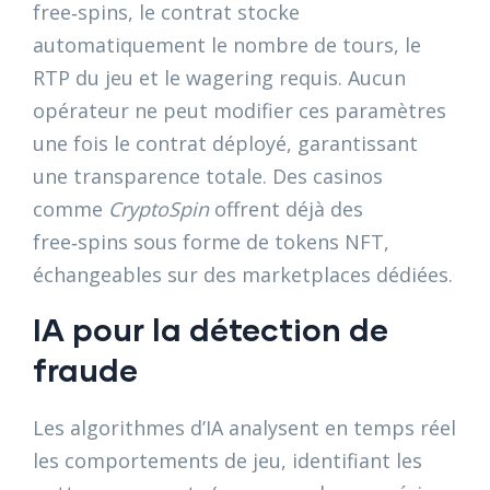
free‑spins, le contrat stocke
automatiquement le nombre de tours, le
RTP du jeu et le wagering requis. Aucun
opérateur ne peut modifier ces paramètres
une fois le contrat déployé, garantissant
une transparence totale. Des casinos
comme
CryptoSpin
offrent déjà des
free‑spins sous forme de tokens NFT,
échangeables sur des marketplaces dédiées.
IA pour la détection de
fraude
Les algorithmes d’IA analysent en temps réel
les comportements de jeu, identifiant les