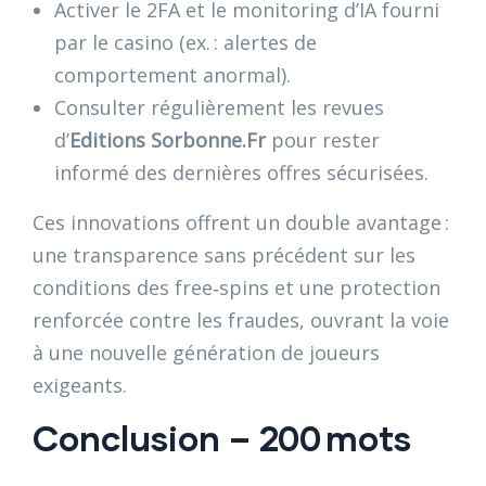
Activer le 2FA et le monitoring d’IA fourni
par le casino (ex. : alertes de
comportement anormal).
Consulter régulièrement les revues
d’
Editions Sorbonne.Fr
pour rester
informé des dernières offres sécurisées.
Ces innovations offrent un double avantage :
une transparence sans précédent sur les
conditions des free‑spins et une protection
renforcée contre les fraudes, ouvrant la voie
à une nouvelle génération de joueurs
exigeants.
Conclusion – 200 mots