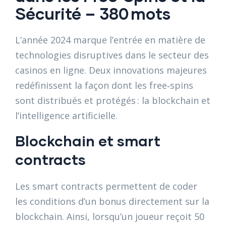
Sécurité – 380 mots
L’année 2024 marque l’entrée en matière de
technologies disruptives dans le secteur des
casinos en ligne. Deux innovations majeures
redéfinissent la façon dont les free‑spins
sont distribués et protégés : la blockchain et
l’intelligence artificielle.
Blockchain et smart
contracts
Les smart contracts permettent de coder
les conditions d’un bonus directement sur la
blockchain. Ainsi, lorsqu’un joueur reçoit 50