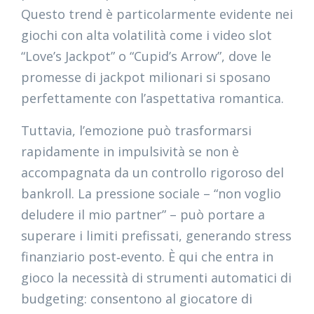
Questo trend è particolarmente evidente nei
giochi con alta volatilità come i video slot
“Love’s Jackpot” o “Cupid’s Arrow”, dove le
promesse di jackpot milionari si sposano
perfettamente con l’aspettativa romantica.
Tuttavia, l’emozione può trasformarsi
rapidamente in impulsività se non è
accompagnata da un controllo rigoroso del
bankroll. La pressione sociale – “non voglio
deludere il mio partner” – può portare a
superare i limiti prefissati, generando stress
finanziario post‑evento. È qui che entra in
gioco la necessità di strumenti automatici di
budgeting: consentono al giocatore di