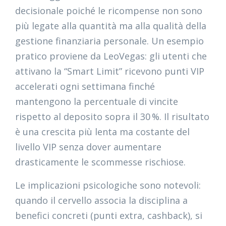
decisionale poiché le ricompense non sono
più legate alla quantità ma alla qualità della
gestione finanziaria personale. Un esempio
pratico proviene da LeoVegas: gli utenti che
attivano la “Smart Limit” ricevono punti VIP
accelerati ogni settimana finché
mantengono la percentuale di vincite
rispetto al deposito sopra il 30 %. Il risultato
è una crescita più lenta ma costante del
livello VIP senza dover aumentare
drasticamente le scommesse rischiose.
Le implicazioni psicologiche sono notevoli:
quando il cervello associa la disciplina a
benefici concreti (punti extra, cashback), si