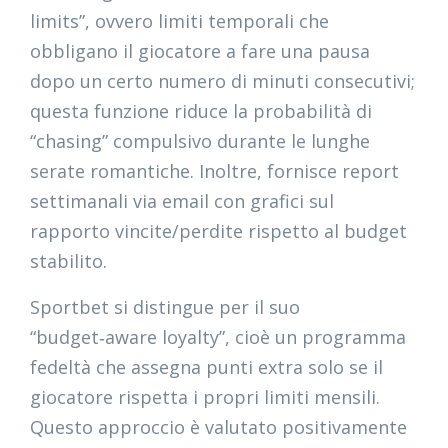
limits”, ovvero limiti temporali che
obbligano il giocatore a fare una pausa
dopo un certo numero di minuti consecutivi;
questa funzione riduce la probabilità di
“chasing” compulsivo durante le lunghe
serate romantiche. Inoltre, fornisce report
settimanali via email con grafici sul
rapporto vincite/perdite rispetto al budget
stabilito.
Sportbet si distingue per il suo
“budget‑aware loyalty”, cioè un programma
fedeltà che assegna punti extra solo se il
giocatore rispetta i propri limiti mensili.
Questo approccio è valutato positivamente