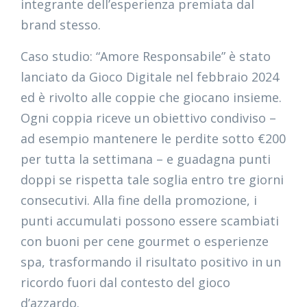
integrante dell’esperienza premiata dal
brand stesso.
Caso studio: “Amore Responsabile” è stato
lanciato da Gioco Digitale nel febbraio 2024
ed è rivolto alle coppie che giocano insieme.
Ogni coppia riceve un obiettivo condiviso –
ad esempio mantenere le perdite sotto €200
per tutta la settimana – e guadagna punti
doppi se rispetta tale soglia entro tre giorni
consecutivi. Alla fine della promozione, i
punti accumulati possono essere scambiati
con buoni per cene gourmet o esperienze
spa, trasformando il risultato positivo in un
ricordo fuori dal contesto del gioco
d’azzardo.