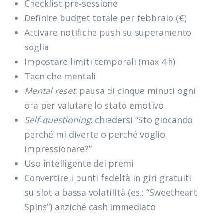
Checklist pre‑sessione
Definire budget totale per febbraio (€)
Attivare notifiche push su superamento
soglia
Impostare limiti temporali (max 4 h)
Tecniche mentali
Mental reset
: pausa di cinque minuti ogni
ora per valutare lo stato emotivo
Self‑questioning
: chiedersi “Sto giocando
perché mi diverte o perché voglio
impressionare?”
Uso intelligente dei premi
Convertire i punti fedeltà in giri gratuiti
su slot a bassa volatilità (es.: “Sweetheart
Spins”) anziché cash immediato