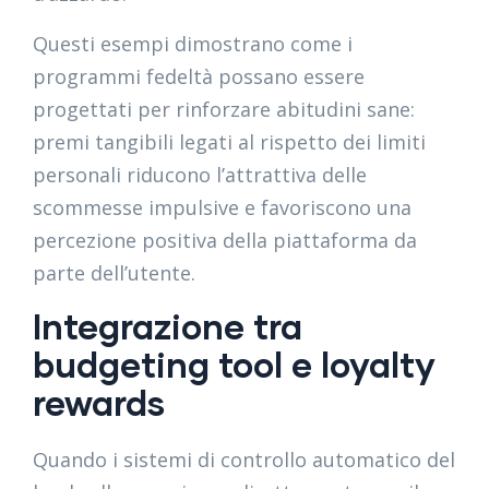
Questi esempi dimostrano come i
programmi fedeltà possano essere
progettati per rinforzare abitudini sane:
premi tangibili legati al rispetto dei limiti
personali riducono l’attrattiva delle
scommesse impulsive e favoriscono una
percezione positiva della piattaforma da
parte dell’utente.
Integrazione tra
budgeting tool e loyalty
rewards
Quando i sistemi di controllo automatico del