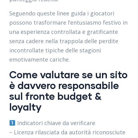
Seguendo queste linee guida i giocatori
possono trasformare l’entusiasmo festivo in
una esperienza controllata e gratificante
senza cadere nella trappola delle perdite
incontrollate tipiche delle stagioni
emotivamente cariche.
Come valutare se un sito
è davvero responsabile
sul fronte budget &
loyalty
Indicatori chiave da verificare
– Licenza rilasciata da autorità riconosciute