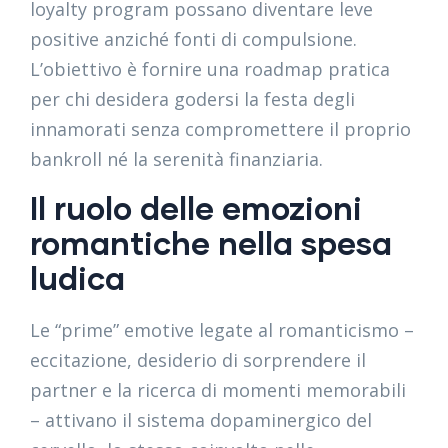
loyalty program possano diventare leve
positive anziché fonti di compulsione.
L’obiettivo è fornire una roadmap pratica
per chi desidera godersi la festa degli
innamorati senza compromettere il proprio
bankroll né la serenità finanziaria.
Il ruolo delle emozioni
romantiche nella spesa
ludica
Le “prime” emotive legate al romanticismo –
eccitazione, desiderio di sorprendere il
partner e la ricerca di momenti memorabili
– attivano il sistema dopaminergico del