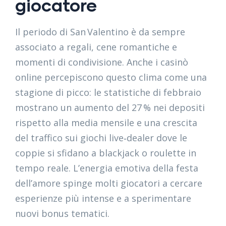
giocatore
Il periodo di San Valentino è da sempre
associato a regali, cene romantiche e
momenti di condivisione. Anche i casinò
online percepiscono questo clima come una
stagione di picco: le statistiche di febbraio
mostrano un aumento del 27 % nei depositi
rispetto alla media mensile e una crescita
del traffico sui giochi live‑dealer dove le
coppie si sfidano a blackjack o roulette in
tempo reale. L’energia emotiva della festa
dell’amore spinge molti giocatori a cercare
esperienze più intense e a sperimentare
nuovi bonus tematici.