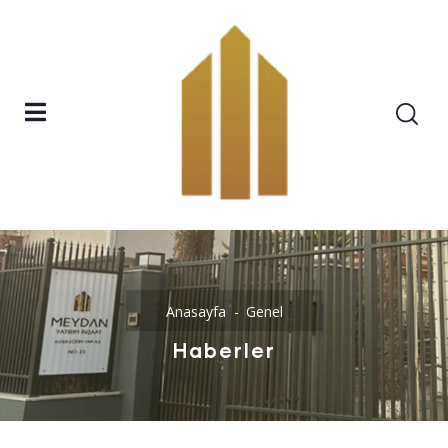
Anasayfa
Genel
Haberler