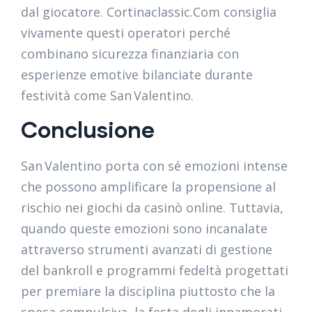
dal giocatore. Cortinaclassic.Com consiglia
vivamente questi operatori perché
combinano sicurezza finanziaria con
esperienze emotive bilanciate durante
festività come San Valentino.
Conclusione
San Valentino porta con sé emozioni intense
che possono amplificare la propensione al
rischio nei giochi da casinò online. Tuttavia,
quando queste emozioni sono incanalate
attraverso strumenti avanzati di gestione
del bankroll e programmi fedeltà progettati
per premiare la disciplina piuttosto che la
spesa compulsiva, la festa degli innamorati