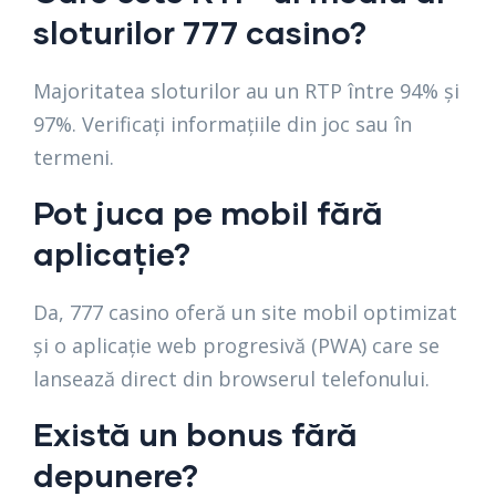
sloturilor 777 casino?
Majoritatea sloturilor au un RTP între 94% și
97%. Verificați informațiile din joc sau în
termeni.
Pot juca pe mobil fără
aplicație?
Da, 777 casino oferă un site mobil optimizat
și o aplicație web progresivă (PWA) care se
lansează direct din browserul telefonului.
Există un bonus fără
depunere?