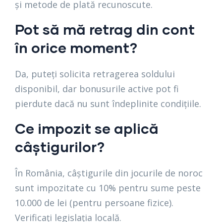
și metode de plată recunoscute.
Pot să mă retrag din cont
în orice moment?
Da, puteți solicita retragerea soldului
disponibil, dar bonusurile active pot fi
pierdute dacă nu sunt îndeplinite condițiile.
Ce impozit se aplică
câștigurilor?
În România, câștigurile din jocurile de noroc
sunt impozitate cu 10% pentru sume peste
10.000 de lei (pentru persoane fizice).
Verificați legislația locală.