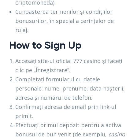
criptomonedă).
Cunoașterea termenilor și condițiilor
bonusurilor, în special a cerințelor de
rulaj.
How to Sign Up
Accesați site-ul oficial 777 casino și faceți
clic pe „Înregistrare”.
Completați formularul cu datele
personale: nume, prenume, data nașterii,
adresa și numărul de telefon.
Confirmați adresa de email prin link-ul
primit.
Efectuați primul depozit pentru a activa
bonusul de bun venit (de exemplu,
casino