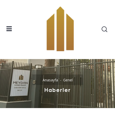
Anasayfa
Genel
Haberler