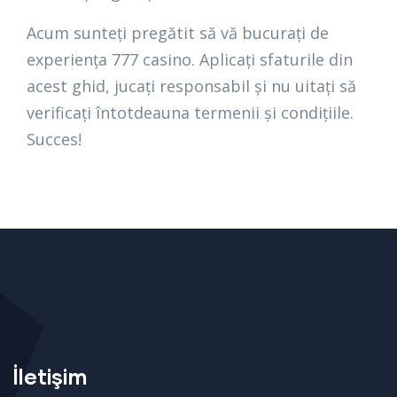
Acum sunteți pregătit să vă bucurați de
experiența 777 casino. Aplicați sfaturile din
acest ghid, jucați responsabil și nu uitați să
verificați întotdeauna termenii și condițiile.
Succes!
İletişim