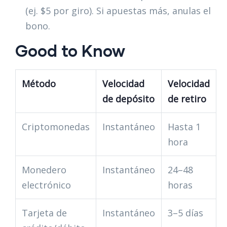
(ej. $5 por giro). Si apuestas más, anulas el
bono.
Good to Know
Método
Velocidad
Velocidad
de depósito
de retiro
Criptomonedas
Instantáneo
Hasta 1
hora
Monedero
Instantáneo
24–48
electrónico
horas
Tarjeta de
Instantáneo
3–5 días