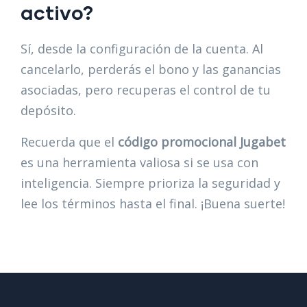
activo?
Sí, desde la configuración de la cuenta. Al
cancelarlo, perderás el bono y las ganancias
asociadas, pero recuperas el control de tu
depósito.
Recuerda que el
código promocional Jugabet
es una herramienta valiosa si se usa con
inteligencia. Siempre prioriza la seguridad y
lee los términos hasta el final. ¡Buena suerte!