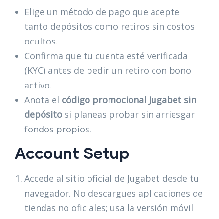
Elige un método de pago que acepte
tanto depósitos como retiros sin costos
ocultos.
Confirma que tu cuenta esté verificada
(KYC) antes de pedir un retiro con bono
activo.
Anota el
código promocional Jugabet sin
depósito
si planeas probar sin arriesgar
fondos propios.
Account Setup
Accede al sitio oficial de Jugabet desde tu
navegador. No descargues aplicaciones de
tiendas no oficiales; usa la versión móvil