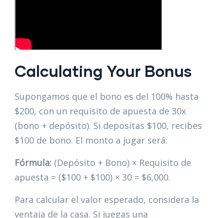
Calculating Your Bonus
Supongamos que el bono es del 100% hasta
$200, con un requisito de apuesta de 30x
(bono + depósito). Si depositas $100, recibes
$100 de bono. El monto a jugar será:
Fórmula:
(Depósito + Bono) × Requisito de
apuesta = ($100 + $100) × 30 = $6,000.
Para calcular el valor esperado, considera la
ventaja de la casa. Si juegas una