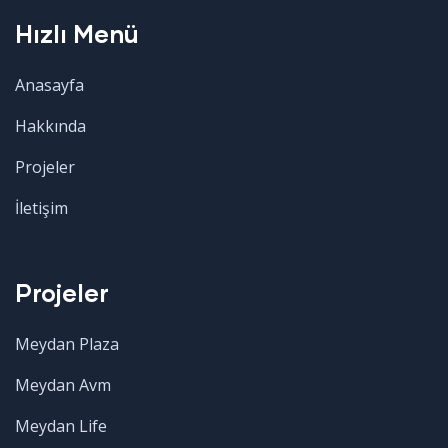
Hızlı Menü
Anasayfa
Hakkında
Projeler
İletişim
Projeler
Meydan Plaza
Meydan Avm
Meydan Life