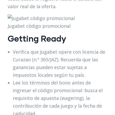
valor real de la oferta.
Jugabet código promocional
Getting Ready
Verifica que Jugabet opere con licencia de
Curazao (n.º 365/JAZ). Recuerda que las
ganancias pueden estar sujetas a
impuestos locales según tu país.
Lee los términos del bono antes de
ingresar el código promocional: busca el
requisito de apuesta (wagering), la
contribución de cada juego y la fecha de
caducidad.