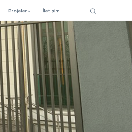
Projeler
İletişim