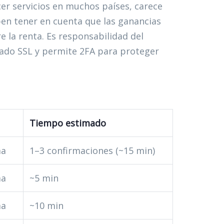
cer servicios en muchos países, carece
ben tener en cuenta que las ganancias
 la renta. Es responsabilidad del
frado SSL y permite 2FA para proteger
Tiempo estimado
ma
1–3 confirmaciones (~15 min)
ma
~5 min
ma
~10 min