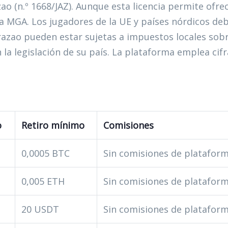
ao (n.º 1668/JAZ). Aunque esta licencia permite ofre
a MGA. Los jugadores de la UE y países nórdicos de
razao pueden estar sujetas a impuestos locales sobre
 la legislación de su país. La plataforma emplea ci
o
Retiro mínimo
Comisiones
0,0005 BTC
Sin comisiones de platafor
0,005 ETH
Sin comisiones de platafor
20 USDT
Sin comisiones de platafor