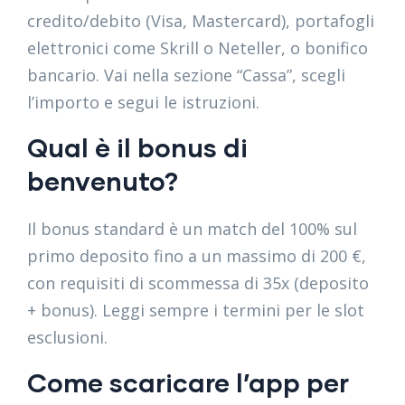
credito/debito (Visa, Mastercard), portafogli
elettronici come Skrill o Neteller, o bonifico
bancario. Vai nella sezione “Cassa”, scegli
l’importo e segui le istruzioni.
Qual è il bonus di
benvenuto?
Il bonus standard è un match del 100% sul
primo deposito fino a un massimo di 200 €,
con requisiti di scommessa di 35x (deposito
+ bonus). Leggi sempre i termini per le slot
esclusioni.
Come scaricare l’app per