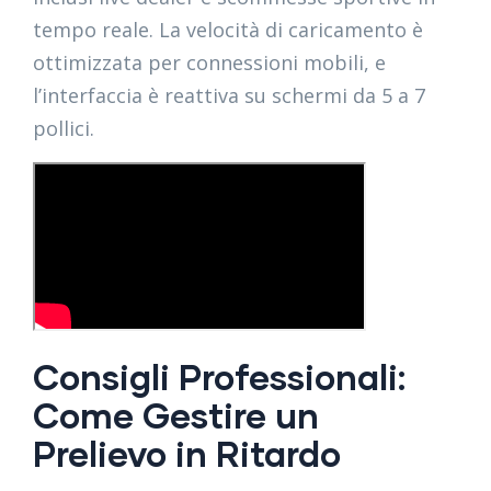
tempo reale. La velocità di caricamento è
ottimizzata per connessioni mobili, e
l’interfaccia è reattiva su schermi da 5 a 7
pollici.
Consigli Professionali:
Come Gestire un
Prelievo in Ritardo