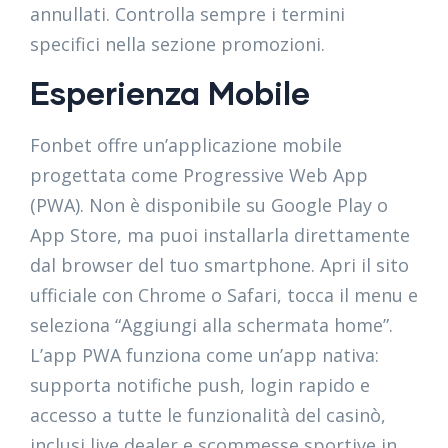
annullati. Controlla sempre i termini
specifici nella sezione promozioni.
Esperienza Mobile
Fonbet offre un’applicazione mobile
progettata come Progressive Web App
(PWA). Non è disponibile su Google Play o
App Store, ma puoi installarla direttamente
dal browser del tuo smartphone. Apri il sito
ufficiale con Chrome o Safari, tocca il menu e
seleziona “Aggiungi alla schermata home”.
L’app PWA funziona come un’app nativa:
supporta notifiche push, login rapido e
accesso a tutte le funzionalità del casinò,
inclusi live dealer e scommesse sportive in