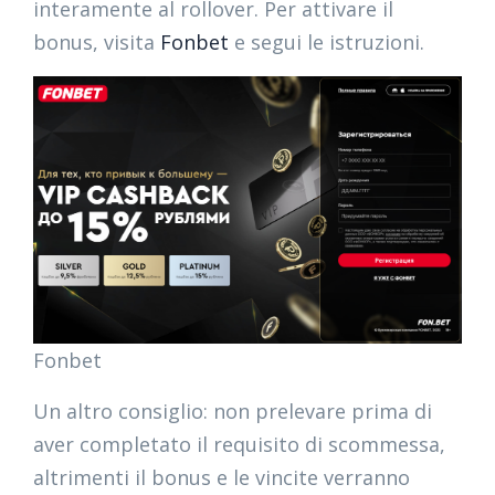
interamente al rollover. Per attivare il
bonus, visita
Fonbet
e segui le istruzioni.
Fonbet
Un altro consiglio: non prelevare prima di
aver completato il requisito di scommessa,
altrimenti il bonus e le vincite verranno