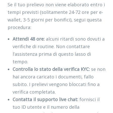
Se il tuo prelievo non viene elaborato entro i
tempi previsti (solitamente 24-72 ore per e-
wallet, 3-5 giorni per bonifici), segui questa
procedura:
Attendi 48 ore:
alcuni ritardi sono dovuti a
verifiche di routine. Non contattare
l’assistenza prima di questo lasso di
tempo.
Controlla lo stato della verifica KYC:
se non
hai ancora caricato i documenti, fallo
subito. I prelievi vengono bloccati fino a
verifica completata.
Contatta il supporto live chat:
fornisci il
tuo ID utente e il numero della