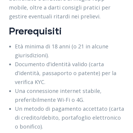
mobile, oltre a darti consigli pratici per
gestire eventuali ritardi nei prelievi.
Prerequisiti
Età minima di 18 anni (o 21 in alcune
giurisdizioni).
Documento d’identità valido (carta
d’identità, passaporto o patente) per la
verifica KYC.
Una connessione internet stabile,
preferibilmente Wi-Fi o 4G.
Un metodo di pagamento accettato (carta
di credito/debito, portafoglio elettronico
o bonifico).