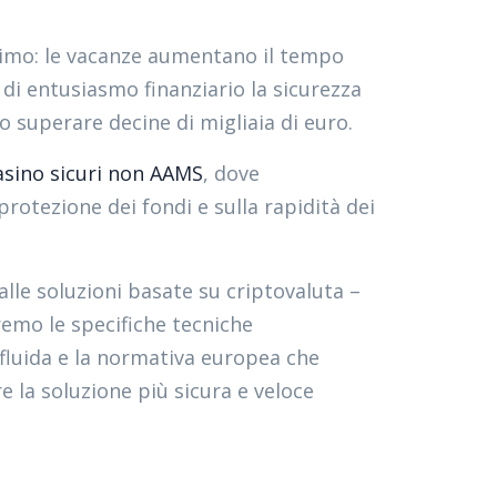
ssimo: le vacanze aumentano il tempo
 di entusiasmo finanziario la sicurezza
 superare decine di migliaia di euro.
asino sicuri non AAMS
, dove
protezione dei fondi e sulla rapidità dei
alle soluzioni basate su criptovaluta –
remo le specifiche tecniche
 fluida e la normativa europea che
re la soluzione più sicura e veloce
a