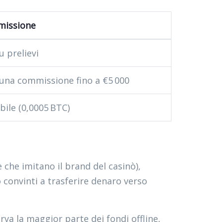
issione
u prelievi
una commissione fino a €5 000
bile (0,0005 BTC)
che imitano il brand del casinò),
 convinti a trasferire denaro verso
rva la maggior parte dei fondi offline,