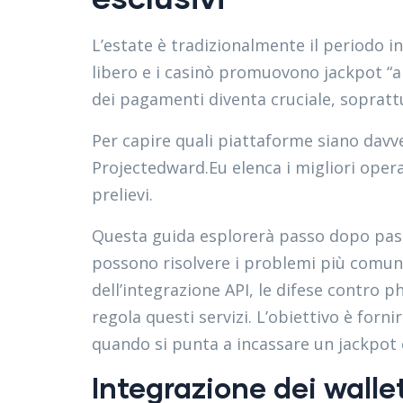
L’estate è tradizionalmente il periodo 
libero e i casinò promuovono jackpot “a 
dei pagamenti diventa cruciale, sopratt
Per capire quali piattaforme siano davver
Projectedward.Eu elenca i migliori operat
prelievi.
Questa guida esplorerà passo dopo passo 
possono risolvere i problemi più comuni 
dell’integrazione API, le difese contro 
regola questi servizi. L’obiettivo è forni
quando si punta a incassare un jackpot 
Integrazione dei walle