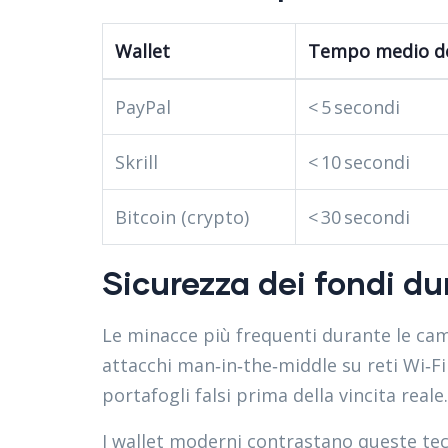
Wallet
Tempo medio d
PayPal
< 5 secondi
Skrill
< 10 secondi
Bitcoin (crypto)
< 30 secondi
Sicurezza dei fondi dur
Le minacce più frequenti durante le cam
attacchi man‑in‑the‑middle su reti Wi‑Fi
portafogli falsi prima della vincita reale.
I wallet moderni contrastano queste tecn