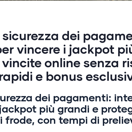
a sicurezza dei pagame
 per vincere i jackpot p
vincite online senza ri
 rapidi e bonus esclusiv
curezza dei pagamenti: inte
i jackpot più grandi e prote
i frode, con tempi di preli