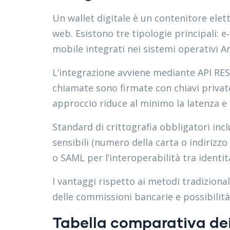
Un wallet digitale è un contenitore elet
web. Esistono tre tipologie principali: e
mobile integrati nei sistemi operativi A
L’integrazione avviene mediante API REST
chiamate sono firmate con chiavi privat
approccio riduce al minimo la latenza e 
Standard di crittografia obbligatori inc
sensibili (numero della carta o indirizzo
o SAML per l’interoperabilità tra identit
I vantaggi rispetto ai metodi tradizional
delle commissioni bancarie e possibilità 
Tabella comparativa dei 