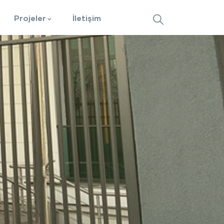
Projeler
İletişim