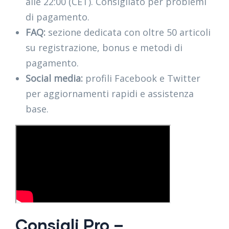
alle 22:00 (CET). Consigliato per problemi
di pagamento.
FAQ:
sezione dedicata con oltre 50 articoli
su registrazione, bonus e metodi di
pagamento.
Social media:
profili Facebook e Twitter
per aggiornamenti rapidi e assistenza
base.
Consigli Pro –