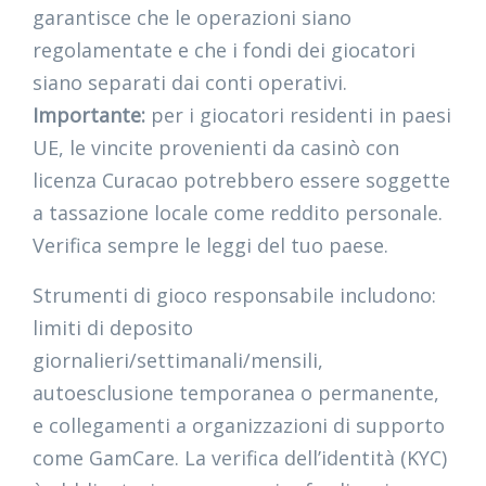
garantisce che le operazioni siano
regolamentate e che i fondi dei giocatori
siano separati dai conti operativi.
Importante:
per i giocatori residenti in paesi
UE, le vincite provenienti da casinò con
licenza Curacao potrebbero essere soggette
a tassazione locale come reddito personale.
Verifica sempre le leggi del tuo paese.
Strumenti di gioco responsabile includono:
limiti di deposito
giornalieri/settimanali/mensili,
autoesclusione temporanea o permanente,
e collegamenti a organizzazioni di supporto
come GamCare. La verifica dell’identità (KYC)