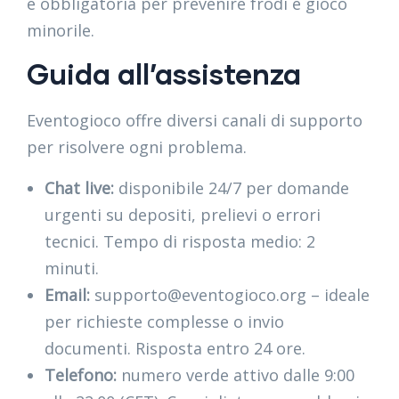
è obbligatoria per prevenire frodi e gioco
minorile.
Guida all’assistenza
Eventogioco offre diversi canali di supporto
per risolvere ogni problema.
Chat live:
disponibile 24/7 per domande
urgenti su depositi, prelievi o errori
tecnici. Tempo di risposta medio: 2
minuti.
Email:
supporto@eventogioco.org – ideale
per richieste complesse o invio
documenti. Risposta entro 24 ore.
Telefono:
numero verde attivo dalle 9:00