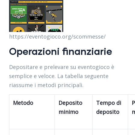
https://eventogioco.org/scommesse/
Operazioni finanziarie
Depositare e prelevare su eventogioco è
semplice e veloce. La tabella seguente
riassume i metodi principali.
Metodo
Deposito
Tempo di
P
minimo
deposito
m