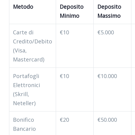
Metodo
Deposito
Deposito
Minimo
Massimo
Carte di
€10
€5.000
Credito/Debito
(Visa,
Mastercard)
Portafogli
€10
€10.000
Elettronici
(Skrill,
Neteller)
Bonifico
€20
€50.000
Bancario