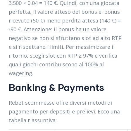
3.500 × 0,04 = 140 €. Quindi, con una giocata
perfetta, il valore atteso del bonus è: bonus
ricevuto (50 €) meno perdita attesa (140 €) =
-90 €. Attenzione: il bonus ha un valore
negativo se non si sfruttano slot ad alto RTP
e si rispettano i limiti. Per massimizzare il
ritorno, scegli slot con RTP ≥ 97% e verifica
quali giochi contribuiscono al 100% al
wagering.
Banking & Payments
Rebet scommesse offre diversi metodi di
pagamento per depositi e prelievi. Ecco una
tabella riassuntiva: