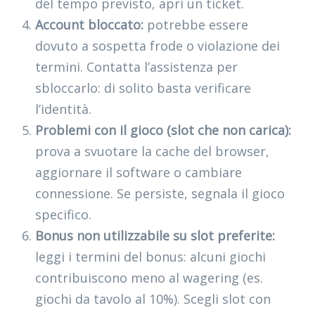
del tempo previsto, apri un ticket.
Account bloccato:
potrebbe essere
dovuto a sospetta frode o violazione dei
termini. Contatta l’assistenza per
sbloccarlo: di solito basta verificare
l’identità.
Problemi con il gioco (slot che non carica):
prova a svuotare la cache del browser,
aggiornare il software o cambiare
connessione. Se persiste, segnala il gioco
specifico.
Bonus non utilizzabile su slot preferite:
leggi i termini del bonus: alcuni giochi
contribuiscono meno al wagering (es.
giochi da tavolo al 10%). Scegli slot con