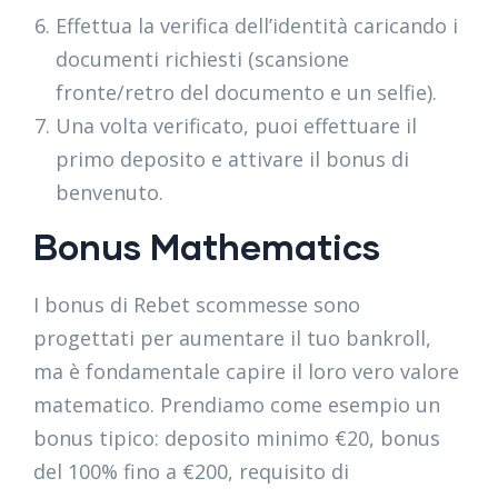
Effettua la verifica dell’identità caricando i
documenti richiesti (scansione
fronte/retro del documento e un selfie).
Una volta verificato, puoi effettuare il
primo deposito e attivare il bonus di
benvenuto.
Bonus Mathematics
I bonus di Rebet scommesse sono
progettati per aumentare il tuo bankroll,
ma è fondamentale capire il loro vero valore
matematico. Prendiamo come esempio un
bonus tipico: deposito minimo €20, bonus
del 100% fino a €200, requisito di