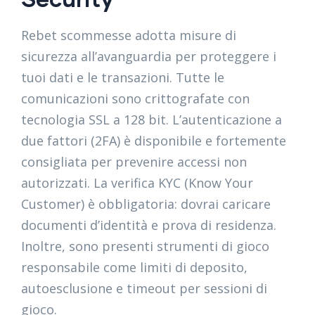
Rebet scommesse adotta misure di
sicurezza all’avanguardia per proteggere i
tuoi dati e le transazioni. Tutte le
comunicazioni sono crittografate con
tecnologia SSL a 128 bit. L’autenticazione a
due fattori (2FA) è disponibile e fortemente
consigliata per prevenire accessi non
autorizzati. La verifica KYC (Know Your
Customer) è obbligatoria: dovrai caricare
documenti d’identità e prova di residenza.
Inoltre, sono presenti strumenti di gioco
responsabile come limiti di deposito,
autoesclusione e timeout per sessioni di
gioco.