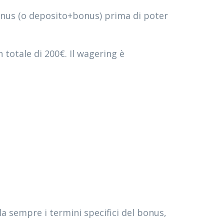
bonus (o deposito+bonus) prima di poter
 totale di 200€. Il wagering è
a sempre i termini specifici del bonus,