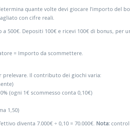
determina quante volte devi giocare l’importo del 
agliato con cifre reali.
a 500€. Depositi 100€ e ricevi 100€ di bonus, per un
catore = Importo da scommettere.
relevare. Il contributo dei giochi varia:
mente)
: 10% (ogni 1€ scommesso conta 0,10€)
ma 1,50)
ffettivo diventa 7.000€ ÷ 0,10 = 70.000€.
Nota:
controll