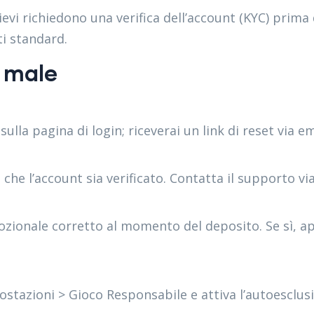
elievi richiedono una verifica dell’account (KYC) pr
ti standard.
 male
lla pagina di login; riceverai un link di reset via em
 che l’account sia verificato. Contatta il supporto vi
ozionale corretto al momento del deposito. Se sì, apri
mpostazioni > Gioco Responsabile e attiva l’autoesclu