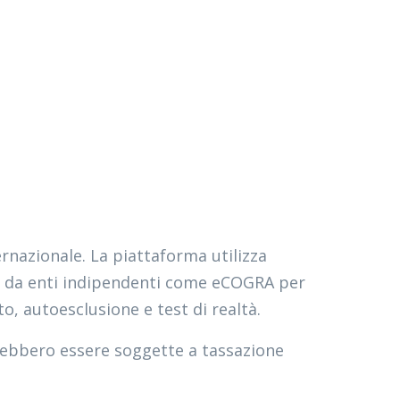
ernazionale. La piattaforma utilizza
cati da enti indipendenti come eCOGRA per
to, autoesclusione e test di realtà.
otrebbero essere soggette a tassazione