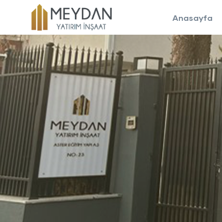
Anasayfa