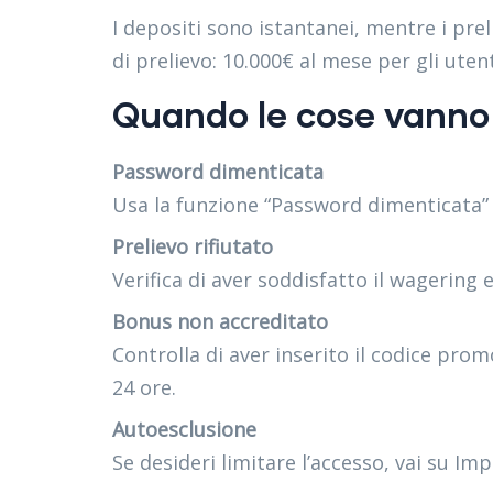
I depositi sono istantanei, mentre i pr
di prelievo: 10.000€ al mese per gli uten
Quando le cose vanno
Password dimenticata
Usa la funzione “Password dimenticata” su
Prelievo rifiutato
Verifica di aver soddisfatto il wagering e
Bonus non accreditato
Controlla di aver inserito il codice prom
24 ore.
Autoesclusione
Se desideri limitare l’accesso, vai su I