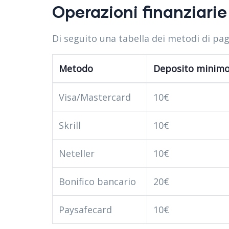
Operazioni finanziarie
Di seguito una tabella dei metodi di pa
Metodo
Deposito minim
Visa/Mastercard
10€
Skrill
10€
Neteller
10€
Bonifico bancario
20€
Paysafecard
10€