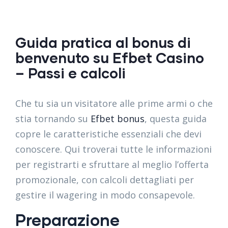
Guida pratica al bonus di
benvenuto su Efbet Casino
– Passi e calcoli
Che tu sia un visitatore alle prime armi o che
stia tornando su
Efbet bonus
, questa guida
copre le caratteristiche essenziali che devi
conoscere. Qui troverai tutte le informazioni
per registrarti e sfruttare al meglio l’offerta
promozionale, con calcoli dettagliati per
gestire il wagering in modo consapevole.
Preparazione