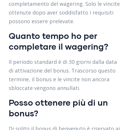
completamento del wagering. Solo le vincite
ottenute dopo aver soddisfatto i requisiti
possono essere prelevate.
Quanto tempo ho per
completare il wagering?
Il periodo standard è di 30 giorni dalla data
di attivazione del bonus. Trascorso questo
termine, il bonus e le vincite non ancora
sbloccate vengono annullati.
Posso ottenere più di un
bonus?
Di solito il bonus di benvenuto è riservato ai