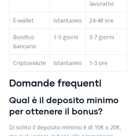
lavorativi
E-wallet
Istantaneo
24-48 ore
Bonifico
1-3 giorni
3-7 giorni
bancario
Criptovalute
Istantaneo
1-3 ore
Domande frequenti
Qual è il deposito minimo
per ottenere il bonus?
Di solito il deposito minimo è di 10€ o 20€,