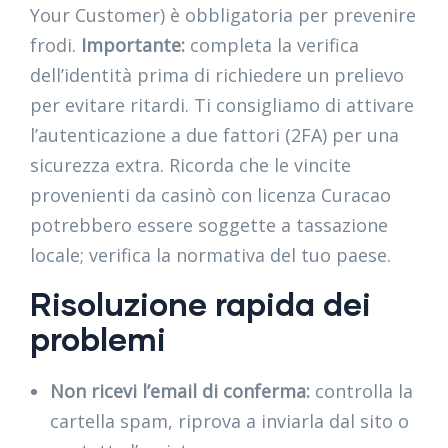
Your Customer) è obbligatoria per prevenire
frodi.
Importante:
completa la verifica
dell’identità prima di richiedere un prelievo
per evitare ritardi. Ti consigliamo di attivare
l’autenticazione a due fattori (2FA) per una
sicurezza extra. Ricorda che le vincite
provenienti da casinò con licenza Curacao
potrebbero essere soggette a tassazione
locale; verifica la normativa del tuo paese.
Risoluzione rapida dei
problemi
Non ricevi l’email di conferma:
controlla la
cartella spam, riprova a inviarla dal sito o