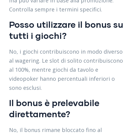
ma può variare in base alla promozione.
Controlla sempre i termini specifici.
Posso utilizzare il bonus su
tutti i giochi?
No, i giochi contribuiscono in modo diverso
al wagering. Le slot di solito contribuiscono
al 100%, mentre giochi da tavolo e
videopoker hanno percentuali inferiori o
sono esclusi.
Il bonus è prelevabile
direttamente?
No, il bonus rimane bloccato fino al