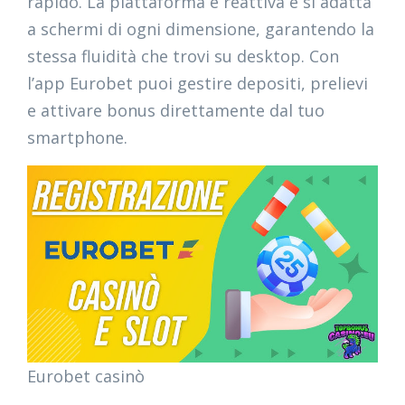
rapido. La piattaforma è reattiva e si adatta
a schermi di ogni dimensione, garantendo la
stessa fluidità che trovi su desktop. Con
l’app Eurobet puoi gestire depositi, prelievi
e attivare bonus direttamente dal tuo
smartphone.
Eurobet casinò