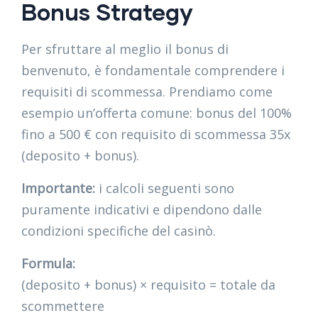
Bonus Strategy
Per sfruttare al meglio il bonus di
benvenuto, è fondamentale comprendere i
requisiti di scommessa. Prendiamo come
esempio un’offerta comune: bonus del 100%
fino a 500 € con requisito di scommessa 35x
(deposito + bonus).
Importante:
i calcoli seguenti sono
puramente indicativi e dipendono dalle
condizioni specifiche del casinò.
Formula:
(deposito + bonus) × requisito = totale da
scommettere