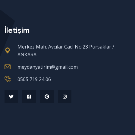
İletişim
Merkez Mah. Avcılar Cad. No:23 Pursaklar /
ANKARA
meydanyatirim@gmail.com
0505 719 24 06