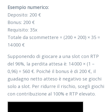
Esempio numerico:
Deposito: 200 €
Bonus: 200 €
Requisito: 35x
Totale da scommettere = (200 + 200) × 35 =
14 000 €
Supponendo di giocare a una slot con RTP
del 96%, la perdita attesa è: 14 000 × (1 –
0,96) = 560 €. Poiché il bonus è di 200 €, il
guadagno netto atteso è negativo se giochi
solo a slot. Per ridurre il rischio, scegli giochi
con contribuzione al 100% e RTP elevato.