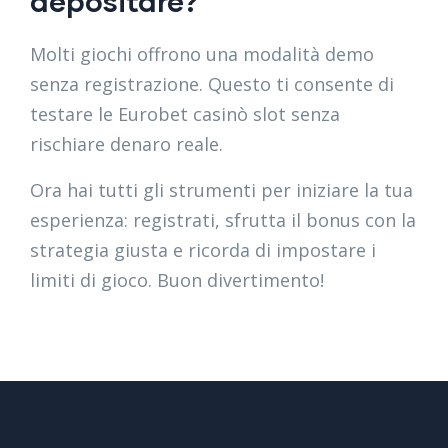
depositare?
Molti giochi offrono una modalità demo
senza registrazione. Questo ti consente di
testare le Eurobet casinò slot senza
rischiare denaro reale.
Ora hai tutti gli strumenti per iniziare la tua
esperienza: registrati, sfrutta il bonus con la
strategia giusta e ricorda di impostare i
limiti di gioco. Buon divertimento!