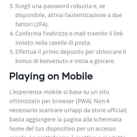
Scegli una password robusta e, se
disponibile, attiva l’autenticazione a due
fattori (2FA).
Conferma l’indirizzo e‑mail tramite il link
inviato nella casella di posta.
Effettua il primo deposito per sbloccare il
bonus di benvenuto e inizia a giocare.
Playing on Mobile
L’esperienza mobile si basa su un sito
ottimizzato per browser (PWA). Non è
necessario scaricare un’app da store ufficiali;
basta aggiungere la pagina alla schermata
home del tuo dispositivo per un accesso