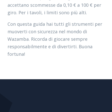
accettano scommesse da 0,10 € a 100 € per
giro. Per i tavoli, i limiti sono più alti.
Con questa guida hai tutti gli strumenti per
muoverti con sicurezza nel mondo di
Wazamba. Ricorda di giocare sempre
responsabilmente e di divertirti. Buona
fortuna!