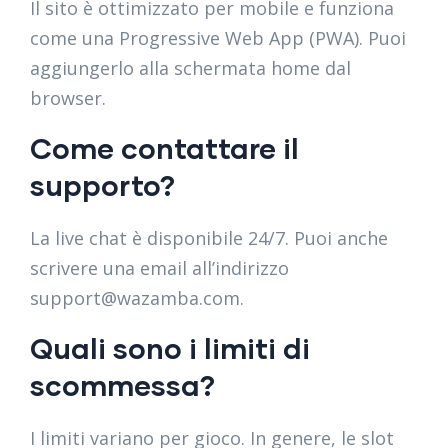
Il sito è ottimizzato per mobile e funziona
come una Progressive Web App (PWA). Puoi
aggiungerlo alla schermata home dal
browser.
Come contattare il
supporto?
La live chat è disponibile 24/7. Puoi anche
scrivere una email all’indirizzo
support@wazamba.com.
Quali sono i limiti di
scommessa?
I limiti variano per gioco. In genere, le slot