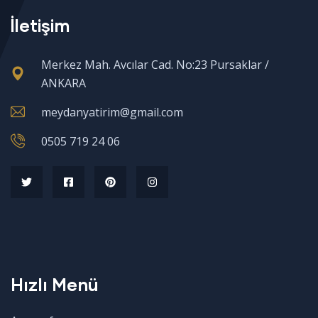
İletişim
Merkez Mah. Avcılar Cad. No:23 Pursaklar /
ANKARA
meydanyatirim@gmail.com
0505 719 24 06
Hızlı Menü