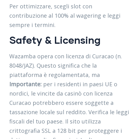
Per ottimizzare, scegli slot con
contribuzione al 100% al wagering e leggi
sempre i termini.
Safety & Licensing
Wazamba opera con licenza di Curacao (n.
8048/JAZ). Questo significa che la
piattaforma è regolamentata, ma
Importante:
per i residenti in paesi UE o
nordici, le vincite da casinò con licenza
Curacao potrebbero essere soggette a
tassazione locale sul reddito. Verifica le leggi
fiscali del tuo paese. Il sito utilizza
crittografia SSL a 128 bit per proteggere i