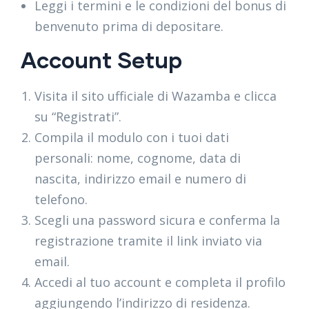
Leggi i termini e le condizioni del bonus di
benvenuto prima di depositare.
Account Setup
Visita il sito ufficiale di Wazamba e clicca
su “Registrati”.
Compila il modulo con i tuoi dati
personali: nome, cognome, data di
nascita, indirizzo email e numero di
telefono.
Scegli una password sicura e conferma la
registrazione tramite il link inviato via
email.
Accedi al tuo account e completa il profilo
aggiungendo l’indirizzo di residenza.