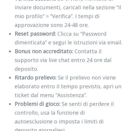
inviare documenti, caricali nella sezione “Il
mio profilo” > “Verifica”. I tempi di
approvazione sono 24-48 ore.
Reset password:
Clicca su “Password
dimenticata” e segui le istruzioni via email.
Bonus non accreditato:
Contatta il
supporto via live chat entro 24 ore dal
deposito.
Ritardo prelievo:
Se il prelievo non viene
elaborato entro il tempo previsto, apri un
ticket dal menu “Assistenza”.
Problemi di gioco:
Se senti di perdere il
controllo, usa la funzione di
autoesclusione o imposta i limiti di
deposito giornalieri.