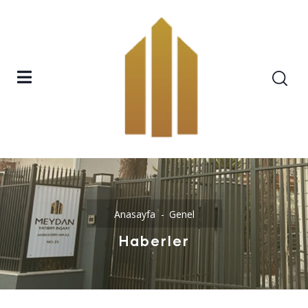
Anasayfa
Genel
Haberler