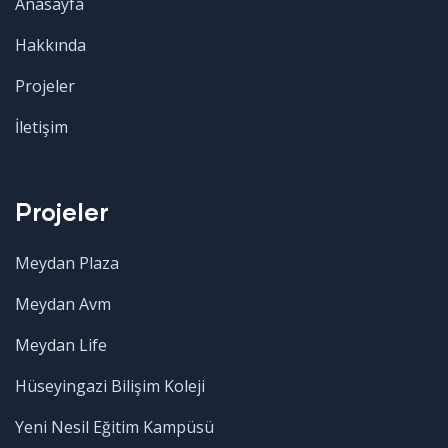
Anasayfa
Hakkında
Projeler
İletişim
Projeler
Meydan Plaza
Meydan Avm
Meydan Life
Hüseyingazi Bilişim Koleji
Yeni Nesil Eğitim Kampüsü