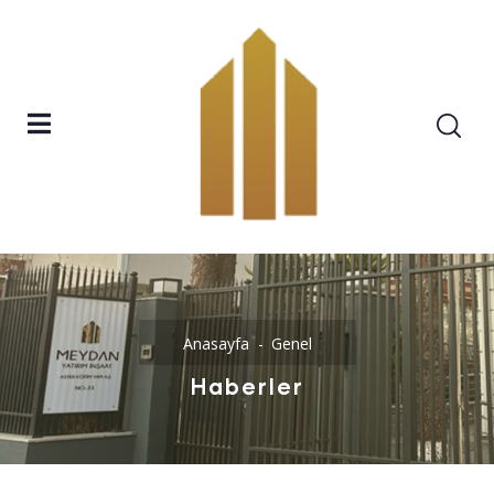
Anasayfa
Genel
Haberler