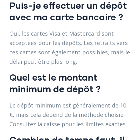
Puis-je effectuer un dépôt
avec ma carte bancaire ?
Oui, les cartes Visa et Mastercard sont
acceptées pour les dépôts. Les retraits vers
ces cartes sont également possibles, mais le
délai peut être plus long.
Quel est le montant
minimum de dépôt ?
Le dépôt minimum est généralement de 10
€, mais cela dépend de la méthode choisie.
Consultez la caisse pour les limites exactes.
Combien de temps faut-il