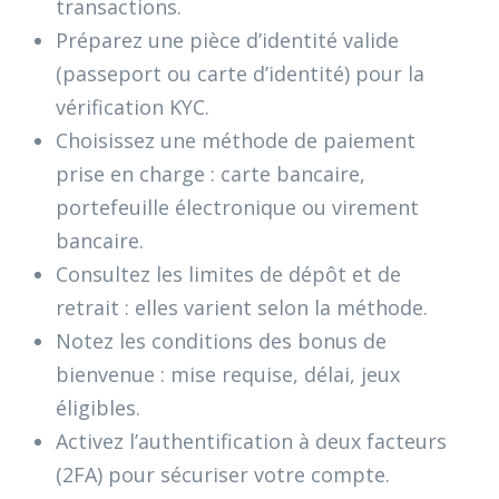
transactions.
Préparez une pièce d’identité valide
(passeport ou carte d’identité) pour la
vérification KYC.
Choisissez une méthode de paiement
prise en charge : carte bancaire,
portefeuille électronique ou virement
bancaire.
Consultez les limites de dépôt et de
retrait : elles varient selon la méthode.
Notez les conditions des bonus de
bienvenue : mise requise, délai, jeux
éligibles.
Activez l’authentification à deux facteurs
(2FA) pour sécuriser votre compte.