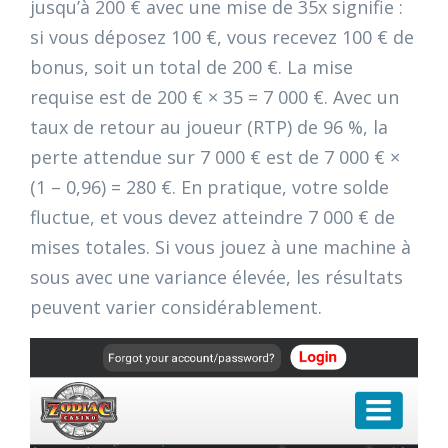
jusqu’à 200 € avec une mise de 35x signifie :
si vous déposez 100 €, vous recevez 100 € de
bonus, soit un total de 200 €. La mise
requise est de 200 € × 35 = 7 000 €. Avec un
taux de retour au joueur (RTP) de 96 %, la
perte attendue sur 7 000 € est de 7 000 € ×
(1 – 0,96) = 280 €. En pratique, votre solde
fluctue, et vous devez atteindre 7 000 € de
mises totales. Si vous jouez à une machine à
sous avec une variance élevée, les résultats
peuvent varier considérablement.