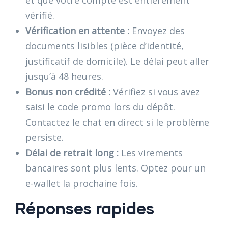
vérifié.
Vérification en attente :
Envoyez des
documents lisibles (pièce d’identité,
justificatif de domicile). Le délai peut aller
jusqu’à 48 heures.
Bonus non crédité :
Vérifiez si vous avez
saisi le code promo lors du dépôt.
Contactez le chat en direct si le problème
persiste.
Délai de retrait long :
Les virements
bancaires sont plus lents. Optez pour un
e-wallet la prochaine fois.
Réponses rapides