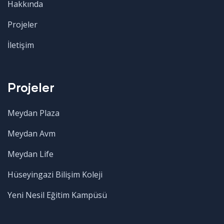
Hakkında
Projeler
İletişim
Projeler
Meydan Plaza
Meydan Avm
Meydan Life
Hüseyingazi Bilişim Koleji
Yeni Nesil Eğitim Kampüsü