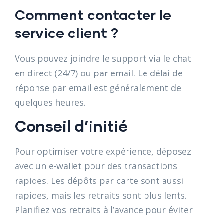
Comment contacter le
service client ?
Vous pouvez joindre le support via le chat
en direct (24/7) ou par email. Le délai de
réponse par email est généralement de
quelques heures.
Conseil d’initié
Pour optimiser votre expérience, déposez
avec un e-wallet pour des transactions
rapides. Les dépôts par carte sont aussi
rapides, mais les retraits sont plus lents.
Planifiez vos retraits à l’avance pour éviter