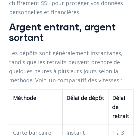
chiffrement SSL pour protéger vos données
personnelles et financières.
Argent entrant, argent
sortant
Les dépôts sont généralement instantanés,
tandis que les retraits peuvent prendre de
quelques heures à plusieurs jours selon la
méthode. Voici un comparatif des vitesses :
Méthode
Délai de dépôt
Délai
de
retrait
Carte bancaire
Instant
1 à 3