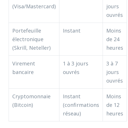
(Visa/Mastercard)
jours
ouvrés
Portefeuille
Instant
Moins
électronique
de 24
(Skrill, Neteller)
heures
Virement
1 à 3 jours
3 à 7
bancaire
ouvrés
jours
ouvrés
Cryptomonnaie
Instant
Moins
(Bitcoin)
(confirmations
de 12
réseau)
heures