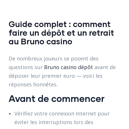
Guide complet : comment
faire un dépôt et un retrait
au Bruno casino
De nombreux joueurs se posent des
questions sur
Bruno casino dépôt
avant de
déposer leur premier euro — voici les
réponses honnêtes.
Avant de commencer
Vérifiez votre connexion Internet pour
éviter les interruptions lors des