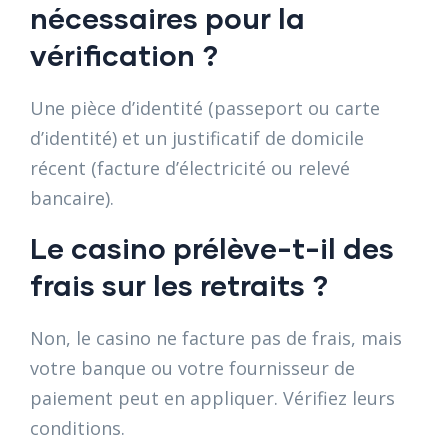
nécessaires pour la
vérification ?
Une pièce d’identité (passeport ou carte
d’identité) et un justificatif de domicile
récent (facture d’électricité ou relevé
bancaire).
Le casino prélève-t-il des
frais sur les retraits ?
Non, le casino ne facture pas de frais, mais
votre banque ou votre fournisseur de
paiement peut en appliquer. Vérifiez leurs
conditions.