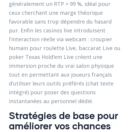
généralement un RTP > 99 %, idéal pour
ceux cherchant une marge théorique
favorable sans trop dépendre du hasard
pur. Enfin les casinos live introduisent
l’interaction réelle via webcam : croupier
humain pour roulette Live, baccarat Live ou
poker Texas Hold’em Live créent une
immersion proche du vrai salon physique
tout en permettant aux joueurs français
d’utiliser leurs outils préférés (chat texte
intégré) pour poser des questions
instantanées au personnel dédié.
Stratégies de base pour
améliorer vos chances