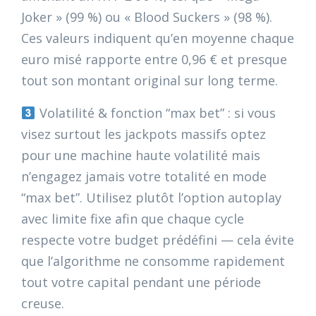
Joker » (99 %) ou « Blood Suckers » (98 %).
Ces valeurs indiquent qu’en moyenne chaque
euro misé rapporte entre 0,96 € et presque
tout son montant original sur long terme.
Volatilité & fonction “max bet” : si vous
visez surtout les jackpots massifs optez
pour une machine haute volatilité mais
n’engagez jamais votre totalité en mode
“max bet”. Utilisez plutôt l’option autoplay
avec limite fixe afin que chaque cycle
respecte votre budget prédéfini — cela évite
que l’algorithme ne consomme rapidement
tout votre capital pendant une période
creuse.