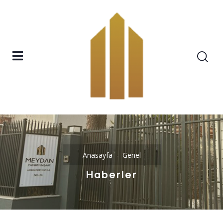
Anasayfa
Genel
Haberler