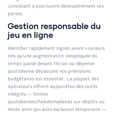
consistant à poursuivre désespérément ses
pertes.
Gestion responsable du
jeu en ligne
Identifier rapidement signes avant-coureurs
tels qu’une augmentation inexpliquée du
temps passé devant l’écran ou dépense
quotidienne dépassant vos prévisions
budgétaires est essentiel . La plupart des
opérateurs offrent aujourd’hui des outils
intégrés — limites
quotidiennes/hebdomadaires sur dépôts ou
mises ainsi qu« auto‑exclusion temporaire —