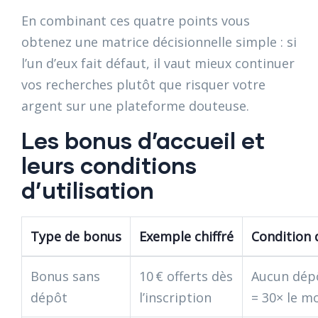
En combinant ces quatre points vous
obtenez une matrice décisionnelle simple : si
l’un d’eux fait défaut, il vaut mieux continuer
vos recherches plutôt que risquer votre
argent sur une plateforme douteuse.
Les bonus d’accueil et
leurs conditions
d’utilisation
Type de bonus
Exemple chiffré
Condition 
Bonus sans
10 € offerts dès
Aucun dépô
dépôt
l’inscription
= 30× le m