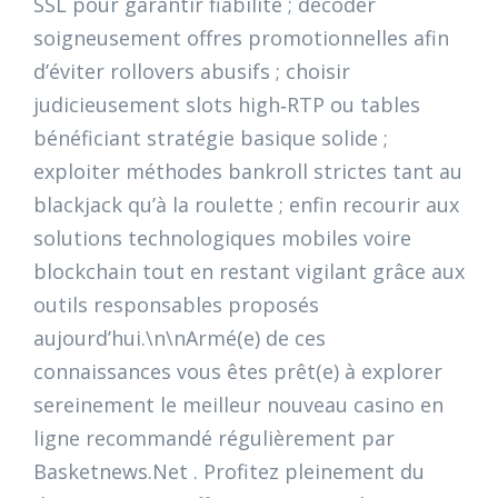
SSL pour garantir fiabilité ; décoder
soigneusement offres promotionnelles afin
d’éviter rollovers abusifs ; choisir
judicieusement slots high‑RTP ou tables
bénéficiant stratégie basique solide ;
exploiter méthodes bankroll strictes tant au
blackjack qu’à la roulette ; enfin recourir aux
solutions technologiques mobiles voire
blockchain tout en restant vigilant grâce aux
outils responsables proposés
aujourd’hui.\n\nArmé(e) de ces
connaissances vous êtes prêt(e) à explorer
sereinement le meilleur nouveau casino en
ligne recommandé régulièrement par
Basketnews.Net . Profitez pleinement du