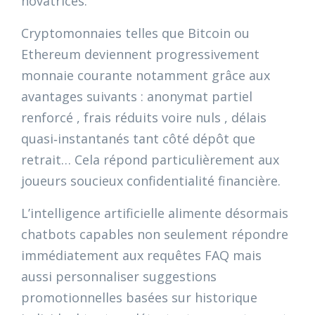
novatrices.
Cryptomonnaies telles que Bitcoin ou
Ethereum deviennent progressivement
monnaie courante notamment grâce aux
avantages suivants : anonymat partiel
renforcé , frais réduits voire nuls , délais
quasi‑instantanés tant côté dépôt que
retrait… Cela répond particulièrement aux
joueurs soucieux confidentialité financière.
L’intelligence artificielle alimente désormais
chatbots capables non seulement répondre
immédiatement aux requêtes FAQ mais
aussi personnaliser suggestions
promotionnelles basées sur historique