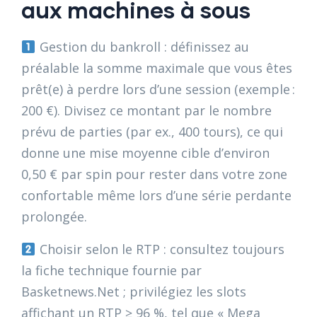
aux machines à sous
Gestion du bankroll : définissez au
préalable la somme maximale que vous êtes
prêt(e) à perdre lors d’une session (exemple :
200 €). Divisez ce montant par le nombre
prévu de parties (par ex., 400 tours), ce qui
donne une mise moyenne cible d’environ
0,50 € par spin pour rester dans votre zone
confortable même lors d’une série perdante
prolongée.
Choisir selon le RTP : consultez toujours
la fiche technique fournie par
Basketnews.Net ; privilégiez les slots
affichant un RTP ≥ 96 %, tel que « Mega