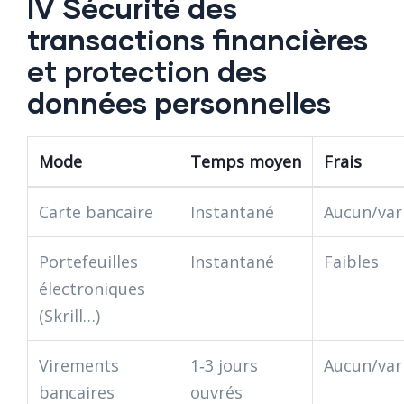
IV Sécurité des
transactions financières
et protection des
données personnelles
Mode
Temps moyen
Frais
Carte bancaire
Instantané
Aucun/var
Portefeuilles
Instantané
Faibles
électroniques
(Skrill…)
Virements
1‑3 jours
Aucun/var
bancaires
ouvrés