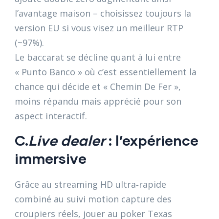
l’avantage maison – choisissez toujours la
version EU si vous visez un meilleur RTP
(~97%).
Le baccarat se décline quant à lui entre
« Punto Banco » où c’est essentiellement la
chance qui décide et « Chemin De Fer »,
moins répandu mais apprécié pour son
aspect interactif.
C.
Live dealer
: l’expérience
immersive
Grâce au streaming HD ultra‑rapide
combiné au suivi motion capture des
croupiers réels, jouer au poker Texas