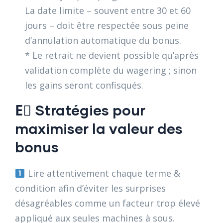
La date limite – souvent entre 30 et 60
jours – doit être respectée sous peine
d’annulation automatique du bonus.
* Le retrait ne devient possible qu’après
validation complète du wagering ; sinon
les gains seront confisqués.
E️⃣ Stratégies pour
maximiser la valeur des
bonus
Lire attentivement chaque terme &
condition afin d’éviter les surprises
désagréables comme un facteur trop élevé
appliqué aux seules machines à sous.