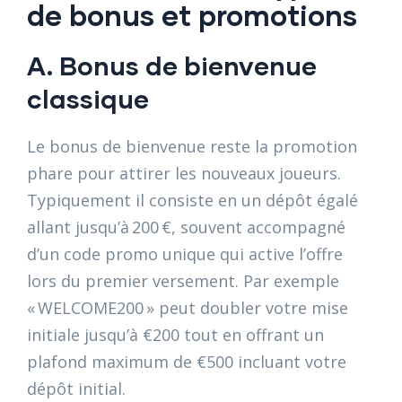
de bonus et promotions
A. Bonus de bienvenue
classique
Le bonus de bienvenue reste la promotion
phare pour attirer les nouveaux joueurs.
Typiquement il consiste en un dépôt égalé
allant jusqu’à 200 €, souvent accompagné
d’un code promo unique qui active l’offre
lors du premier versement. Par exemple
« WELCOME200 » peut doubler votre mise
initiale jusqu’à €200 tout en offrant un
plafond maximum de €500 incluant votre
dépôt initial.