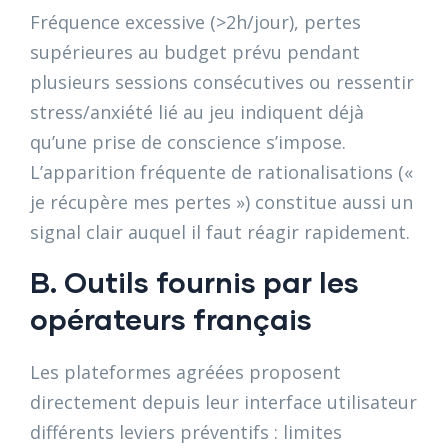
Fréquence excessive (>2h/jour), pertes
supérieures au budget prévu pendant
plusieurs sessions consécutives ou ressentir
stress/anxiété lié au jeu indiquent déjà
qu’une prise de conscience s’impose.
L’apparition fréquente de rationalisations («
je récupère mes pertes ») constitue aussi un
signal clair auquel il faut réagir rapidement.
B. Outils fournis par les
opérateurs français
Les plateformes agréées proposent
directement depuis leur interface utilisateur
différents leviers préventifs : limites