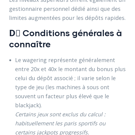
gestionnaire personnel dédié ainsi que des
limites augmentées pour les dépôts rapides.
D️⃣ Conditions générales à
connaître
Le wagering représente généralement
entre 20x et 40x le montant du bonus plus
celui du dépôt associé ; il varie selon le
type de jeu (les machines à sous ont
souvent un facteur plus élevé que le
blackjack).
Certains jeux sont exclus du calcul :
habituellement les paris sportifs ou
certains jackpots progressifs.