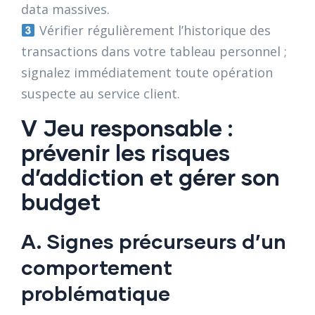
data massives.
Vérifier régulièrement l’historique des
transactions dans votre tableau personnel ;
signalez immédiatement toute opération
suspecte au service client.
V Jeu responsable :
prévenir les risques
d’addiction et gérer son
budget
A. Signes précurseurs d’un
comportement
problématique