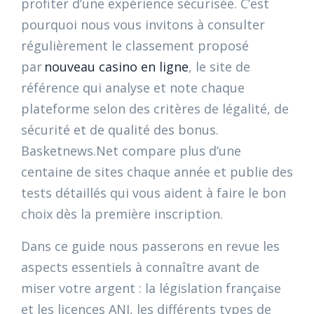
profiter d’une expérience sécurisée. C’est
pourquoi nous vous invitons à consulter
régulièrement le classement proposé
par
nouveau casino en ligne
, le site de
référence qui analyse et note chaque
plateforme selon des critères de légalité, de
sécurité et de qualité des bonus.
Basketnews.Net compare plus d’une
centaine de sites chaque année et publie des
tests détaillés qui vous aident à faire le bon
choix dès la première inscription.
Dans ce guide nous passerons en revue les
aspects essentiels à connaître avant de
miser votre argent : la législation française
et les licences ANJ, les différents types de