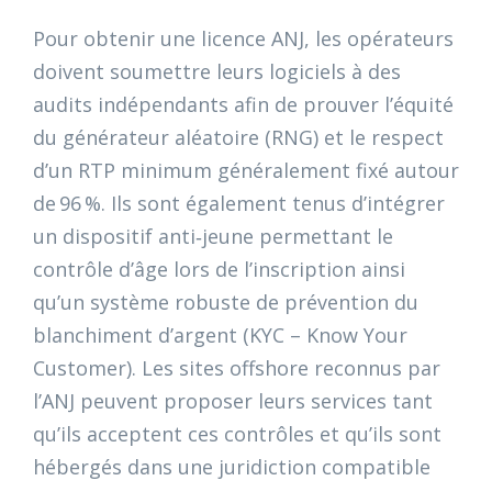
Pour obtenir une licence ANJ, les opérateurs
doivent soumettre leurs logiciels à des
audits indépendants afin de prouver l’équité
du générateur aléatoire (RNG) et le respect
d’un RTP minimum généralement fixé autour
de 96 %. Ils sont également tenus d’intégrer
un dispositif anti‑jeune permettant le
contrôle d’âge lors de l’inscription ainsi
qu’un système robuste de prévention du
blanchiment d’argent (KYC – Know Your
Customer). Les sites offshore reconnus par
l’ANJ peuvent proposer leurs services tant
qu’ils acceptent ces contrôles et qu’ils sont
hébergés dans une juridiction compatible