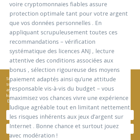
voire cryptomonnaies fiables assure
protection optimale tant pour votre argent
que vos données personnelles . En
appliquant scrupuleusement toutes ces
recommandations – vérification
systématique des licences ANJ , lecture
attentive des conditions associées aux
bonus , sélection rigoureuse des moyens
paiement adaptés ainsi qu’une attitude
Sitemizde, siz misafirlerimize daha iyi bir web sitesi deneyimi
sunabilmek için çerez kullanılmaktadır. Ziyaretinize varsayılan
responsable vis-à-vis du budget – vous
ayarlar ile devam ederek çerez politikamız doğrultusunda çerez
kullanımına izin vermiş oluyorsunuz.
maximisez vos chances vivre une expérience
Daha Fazla Bilgi Edinin
ludique agréable tout en limitant nettement
İzin Ver
les risques inhérents aux jeux d’argent sur
Internet . Bonne chance et surtout jouez
Reddet
avec modération !