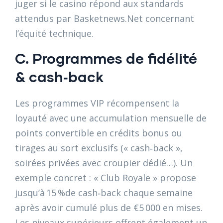
juger si le casino répond aux standards
attendus par Basketnews.Net concernant
l’équité technique.
C. Programmes de fidélité
& cash‑back
Les programmes VIP récompensent la
loyauté avec une accumulation mensuelle de
points convertible en crédits bonus ou
tirages au sort exclusifs (« cash‑back »,
soirées privées avec croupier dédié…). Un
exemple concret : « Club Royale » propose
jusqu’à 15 %​de cash‑back chaque semaine
après avoir cumulé plus de €5 000 en mises.
Les niveaux supérieurs offrent également un