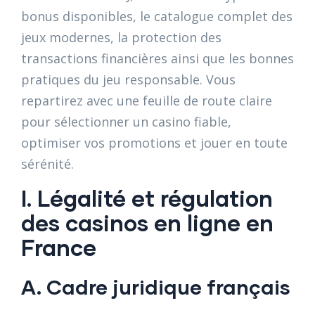
bonus disponibles, le catalogue complet des
jeux modernes, la protection des
transactions financières ainsi que les bonnes
pratiques du jeu responsable. Vous
repartirez avec une feuille de route claire
pour sélectionner un casino fiable,
optimiser vos promotions et jouer en toute
sérénité.
I. Légalité et régulation
des casinos en ligne en
France
A. Cadre juridique français