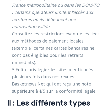
France métropolitaine ou dans les DOM‑TO
; certains opérateurs limitent l’accès aux
territoires où ils détiennent une
autorisation valide.
Consultez les restrictions éventuelles liées
aux méthodes de paiement locales
(exemple : certaines cartes bancaires ne
sont pas éligibles pour les retraits
immédiats).
* Enfin, privilégiez les sites mentionnés
plusieurs fois dans nos revues
Basketnews.Net qui ont reçu une note
supérieure à 4/5 sur la conformité légale.
II : Les différents types