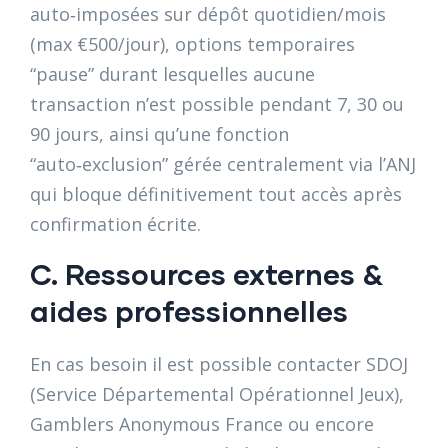
auto‑imposées sur dépôt quotidien/mois
(max €500/jour), options temporaires
“pause” durant lesquelles aucune
transaction n’est possible pendant 7, 30 ou
90 jours, ainsi qu’une fonction
“auto‑exclusion” gérée centralement via l’ANJ
qui bloque définitivement tout accès après
confirmation écrite.
C.​ Ressources externes &
aides professionnelles
En cas besoin il est possible contacter SDOJ
(Service Départemental Opérationnel Jeux),
Gamblers Anonymous France ou encore