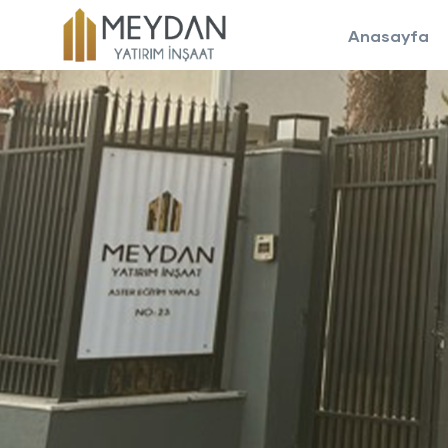
Anasayfa