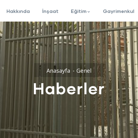
Hakkında
İnşaat
Eğitim
Gayrimenkul
Anasayfa
Genel
Haberler