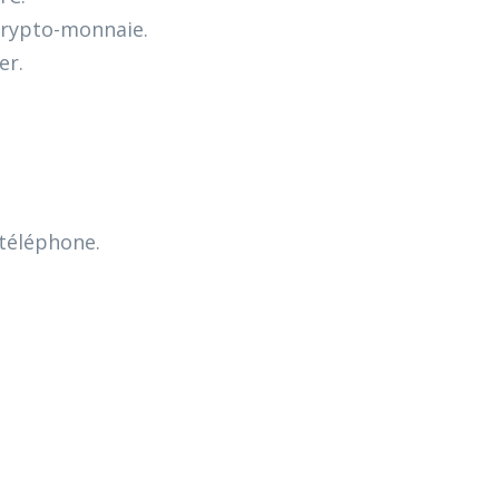
crypto-monnaie.
er.
 téléphone.