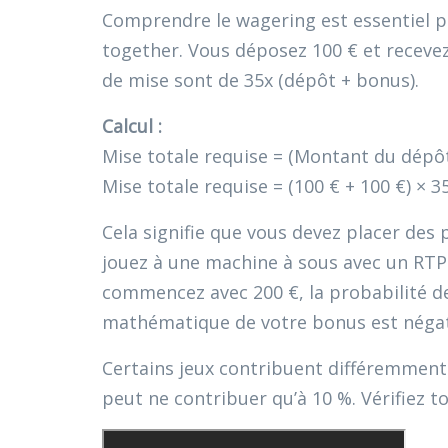
Comprendre le wagering est essentiel p
together. Vous déposez 100 € et recevez 
de mise sont de 35x (dépôt + bonus).
Calcul :
Mise totale requise = (Montant du dépô
Mise totale requise = (100 € + 100 €) × 3
Cela signifie que vous devez placer des 
jouez à une machine à sous avec un RTP d
commencez avec 200 €, la probabilité de 
mathématique de votre bonus est négati
Certains jeux contribuent différemment 
peut ne contribuer qu’à 10 %. Vérifiez to