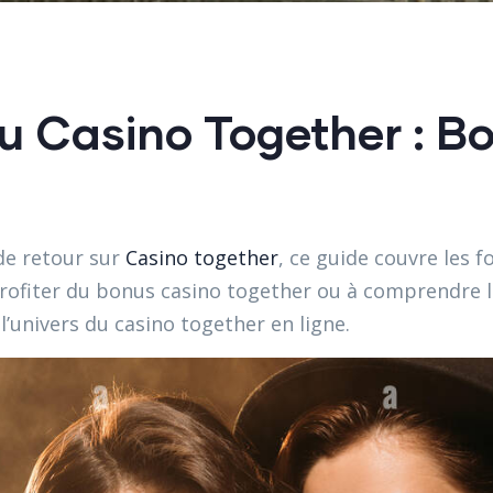
u Casino Together : Bo
de retour sur
Casino together
, ce guide couvre les f
rofiter du bonus casino together ou à comprendre le
univers du casino together en ligne.