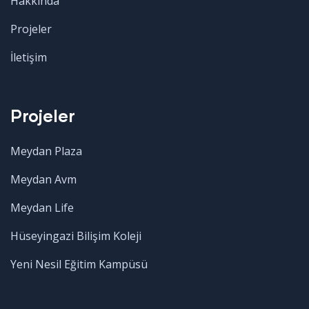
Hakkında
Projeler
İletişim
Projeler
Meydan Plaza
Meydan Avm
Meydan Life
Hüseyingazi Bilişim Koleji
Yeni Nesil Eğitim Kampüsü