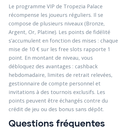
Le programme VIP de Tropezia Palace
récompense les joueurs réguliers. Il se
compose de plusieurs niveaux (Bronze,
Argent, Or, Platine). Les points de fidélité
s’accumulent en fonction des mises : chaque
mise de 10 € sur les free slots rapporte 1
point. En montant de niveau, vous
débloquez des avantages : cashback
hebdomadaire, limites de retrait relevées,
gestionnaire de compte personnel et
invitations à des tournois exclusifs. Les
points peuvent être échangés contre du
crédit de jeu ou des bonus sans dépôt.
Questions fréquentes