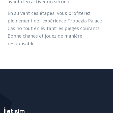
avant d’en activer un second.
En suivant ces étapes, vous profiterez
pleinement de l’expérience Tropezia Palace
Casino tout en évitant les pièges courants.
Bonne chance et jouez de manière
responsable.
İletişim