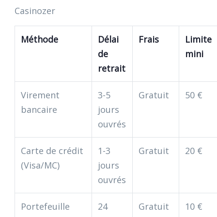
Casinozer
Méthode
Délai
Frais
Limite
de
mini
retrait
Virement
3-5
Gratuit
50 €
bancaire
jours
ouvrés
Carte de crédit
1-3
Gratuit
20 €
(Visa/MC)
jours
ouvrés
Portefeuille
24
Gratuit
10 €