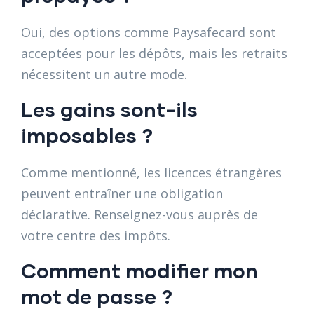
Oui, des options comme Paysafecard sont
acceptées pour les dépôts, mais les retraits
nécessitent un autre mode.
Les gains sont-ils
imposables ?
Comme mentionné, les licences étrangères
peuvent entraîner une obligation
déclarative. Renseignez-vous auprès de
votre centre des impôts.
Comment modifier mon
mot de passe ?