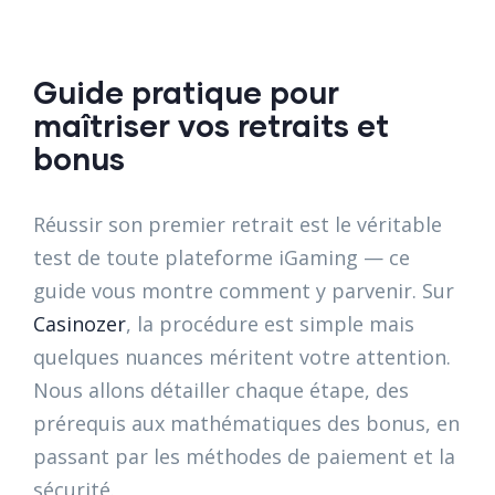
Guide pratique pour
maîtriser vos retraits et
bonus
Réussir son premier retrait est le véritable
test de toute plateforme iGaming — ce
guide vous montre comment y parvenir. Sur
Casinozer
, la procédure est simple mais
quelques nuances méritent votre attention.
Nous allons détailler chaque étape, des
prérequis aux mathématiques des bonus, en
passant par les méthodes de paiement et la
sécurité.