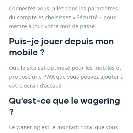
Connectez-vous, allez dans les paramètres
du compte et choisissez « Sécurité » pour
mettre à jour votre mot de passe.
Puis-je jouer depuis mon
mobile ?
Oui, le site est optimisé pour les mobiles et
propose une PWA que vous pouvez ajouter à
votre écran d’accueil.
Qu’est-ce que le wagering
?
Le wagering est le montant total que vous