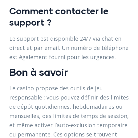
Comment contacter le
support ?
Le support est disponible 24/7 via chat en
direct et par email. Un numéro de téléphone
est également fourni pour les urgences.
Bon à savoir
Le casino propose des outils de jeu
responsable : vous pouvez définir des limites
de dépôt quotidiennes, hebdomadaires ou
mensuelles, des limites de temps de session,
et même activer l’auto-exclusion temporaire
ou permanente. Ces options se trouvent