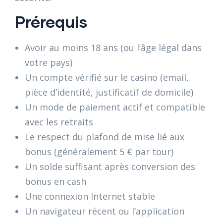
Prérequis
Avoir au moins 18 ans (ou l’âge légal dans
votre pays)
Un compte vérifié sur le casino (email,
pièce d’identité, justificatif de domicile)
Un mode de paiement actif et compatible
avec les retraits
Le respect du plafond de mise lié aux
bonus (généralement 5 € par tour)
Un solde suffisant après conversion des
bonus en cash
Une connexion Internet stable
Un navigateur récent ou l’application