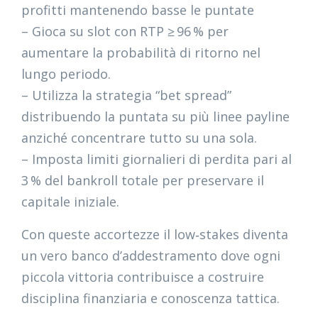
profitti mantenendo basse le puntate
– Gioca su slot con RTP ≥ 96 % per
aumentare la probabilità di ritorno nel
lungo periodo.
– Utilizza la strategia “bet spread”
distribuendo la puntata su più linee payline
anziché concentrare tutto su una sola.
– Imposta limiti giornalieri di perdita pari al
3 % del bankroll totale per preservare il
capitale iniziale.
Con queste accortezze il low‑stakes diventa
un vero banco d’addestramento dove ogni
piccola vittoria contribuisce a costruire
disciplina finanziaria e conoscenza tattica.