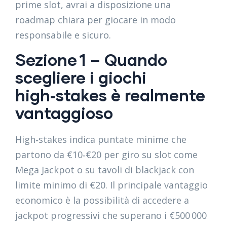
prime slot, avrai a disposizione una
roadmap chiara per giocare in modo
responsabile e sicuro.
Sezione 1 – Quando
scegliere i giochi
high‑stakes è realmente
vantaggioso
High‑stakes indica puntate minime che
partono da €10‑€20 per giro su slot come
Mega Jackpot o su tavoli di blackjack con
limite minimo di €20. Il principale vantaggio
economico è la possibilità di accedere a
jackpot progressivi che superano i €500 000