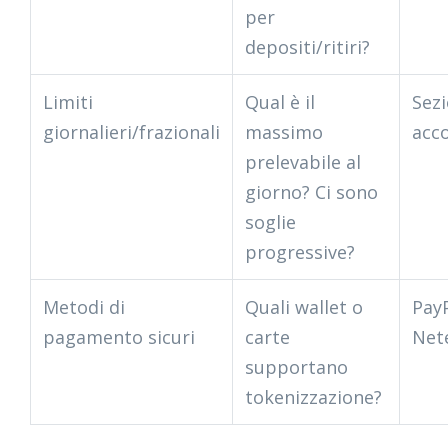
per
depositi/ritiri?
Limiti
Qual è il
Sezi
giornalieri/frazionali
massimo
acc
prelevabile al
giorno? Ci sono
soglie
progressive?
Metodi di
Quali wallet o
PayP
pagamento sicuri
carte
Nete
supportano
tokenizzazione?