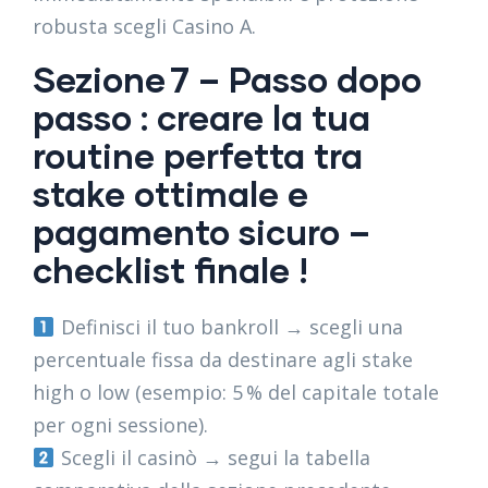
robusta scegli Casino A.
Sezione 7 – Passo dopo
passo : creare la tua
routine perfetta tra
stake ottimale e
pagamento sicuro –
checklist finale !
Definisci il tuo bankroll → scegli una
percentuale fissa da destinare agli stake
high o low (esempio: 5 % del capitale totale
per ogni sessione).
Scegli il casinò → segui la tabella