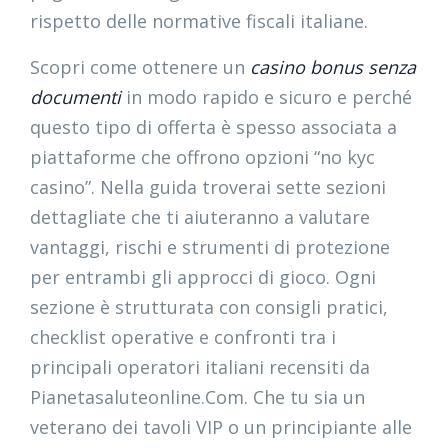
rispetto delle normative fiscali italiane.
Scopri come ottenere un
casino bonus senza
documenti
in modo rapido e sicuro e perché
questo tipo di offerta è spesso associata a
piattaforme che offrono opzioni “no kyc
casino”. Nella guida troverai sette sezioni
dettagliate che ti aiuteranno a valutare
vantaggi, rischi e strumenti di protezione
per entrambi gli approcci di gioco. Ogni
sezione è strutturata con consigli pratici,
checklist operative e confronti tra i
principali operatori italiani recensiti da
Pianetasaluteonline.Com. Che tu sia un
veterano dei tavoli VIP o un principiante alle