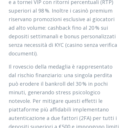
e a tornei VIP con ritorni percentuali (RTP)
superiori al 98 %. Inoltre i casinò premium
riservano promozioni esclusive ai giocatori
ad alto volume: cashback fino al 20 % sui
depositi settimanali e bonus personalizzati
senza necessità di KYC (casino senza verifica
documenti).
Il rovescio della medaglia è rappresentato
dal rischio finanziario: una singola perdita
può erodere il bankroll del 30 % in pochi
minuti, generando stress psicologico
notevole. Per mitigare questi effetti le
piattaforme più affidabili implementano
autenticazione a due fattori (2FA) per tutti i
depositi superiori a €500 e impongono limiti