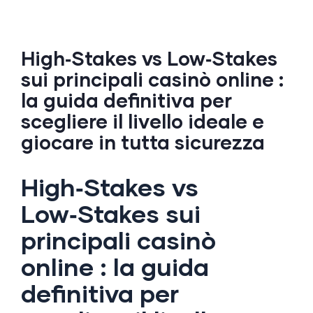
High‑Stakes vs Low‑Stakes
sui principali casinò online :
la guida definitiva per
scegliere il livello ideale e
giocare in tutta sicurezza
High‑Stakes vs
Low‑Stakes sui
principali casinò
online : la guida
definitiva per