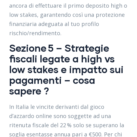
ancora di effettuare il primo deposito high o
low stakes, garantendo così una protezione
finanziaria adeguata al tuo profilo
rischio/rendimento.
Sezione 5 – Strategie
fiscali legate a high vs
low stakes e impatto sui
pagamenti – cosa
sapere ?
In Italia le vincite derivanti dal gioco
d’azzardo online sono soggette ad una
ritenuta fiscale del 22 % solo se superano la
soglia esentasse annua pari a €500. Per chi