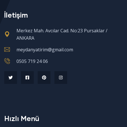
İletişim
Merkez Mah. Avcılar Cad. No:23 Pursaklar /
ANKARA
meydanyatirim@gmail.com
0505 719 24 06
Hızlı Menü