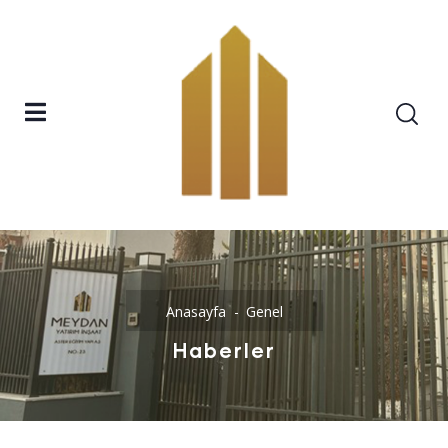
Anasayfa
Genel
Haberler