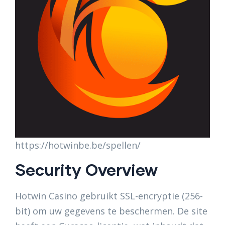
https://hotwinbe.be/spellen/
Security Overview
Hotwin Casino gebruikt SSL-encryptie (256-
bit) om uw gegevens te beschermen. De site