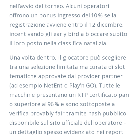
nell’avvio del torneo. Alcuni operatori
offrono un bonus ingresso del 10 % se la
registrazione avviene entro il 12 dicembre,
incentivando gli early bird a bloccare subito
il loro posto nella classifica natalizia.
Una volta dentro, il giocatore può scegliere
tra una selezione limitata ma curata di slot
tematiche approvate dal provider partner
(ad esempio NetEnt o Play’n GO). Tutte le
macchine presentano un RTP certificato pari
o superiore al 96 % e sono sottoposte a
verifica provably fair tramite hash pubblico
disponibile sul sito ufficiale dell’operatore –
un dettaglio spesso evidenziato nei report