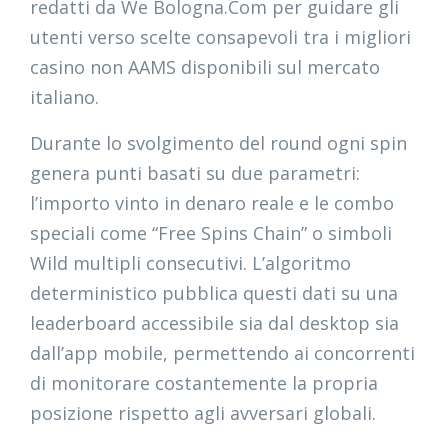
redatti da We Bologna.Com per guidare gli
utenti verso scelte consapevoli tra i migliori
casino non AAMS disponibili sul mercato
italiano.
Durante lo svolgimento del round ogni spin
genera punti basati su due parametri:
l’importo vinto in denaro reale e le combo
speciali come “Free Spins Chain” o simboli
Wild multipli consecutivi. L’algoritmo
deterministico pubblica questi dati su una
leaderboard accessibile sia dal desktop sia
dall’app mobile, permettendo ai concorrenti
di monitorare costantemente la propria
posizione rispetto agli avversari globali.