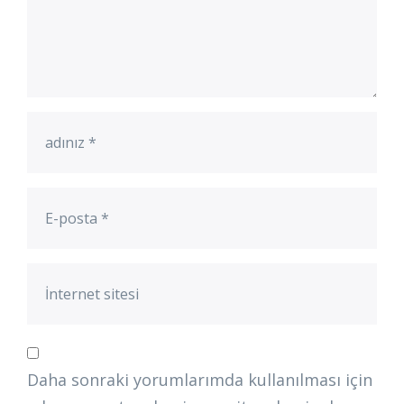
Daha sonraki yorumlarımda kullanılması için