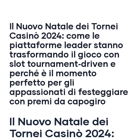
Il Nuovo Natale dei Tornei
Casinò 2024: come le
piattaforme leader stanno
trasformando il gioco con
slot tournament‑driven e
perché è il momento
perfetto per gli
appassionati di festeggiare
con premi da capogiro
Il Nuovo Natale dei
Tornei Casinò 2024: