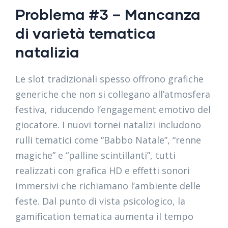
Problema #3 – Mancanza
di varietà tematica
natalizia
Le slot tradizionali spesso offrono grafiche
generiche che non si collegano all’atmosfera
festiva, riducendo l’engagement emotivo del
giocatore. I nuovi tornei natalizi includono
rulli tematici come “Babbo Natale”, “renne
magiche” e “palline scintillanti”, tutti
realizzati con grafica HD e effetti sonori
immersivi che richiamano l’ambiente delle
feste. Dal punto di vista psicologico, la
gamification tematica aumenta il tempo