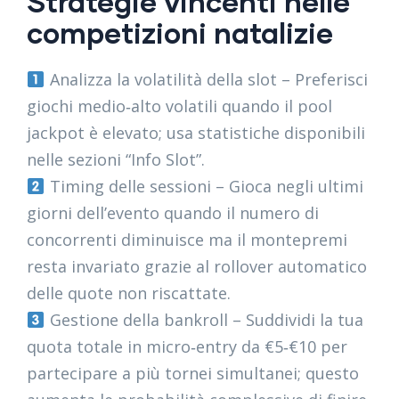
Strategie vincenti nelle
competizioni natalizie
Analizza la volatilità della slot – Preferisci
giochi medio‑alto volatili quando il pool
jackpot è elevato; usa statistiche disponibili
nelle sezioni “Info Slot”.
Timing delle sessioni – Gioca negli ultimi
giorni dell’evento quando il numero di
concorrenti diminuisce ma il montepremi
resta invariato grazie al rollover automatico
delle quote non riscattate.
Gestione della bankroll – Suddividi la tua
quota totale in micro‑entry da €5‑€10 per
partecipare a più tornei simultanei; questo