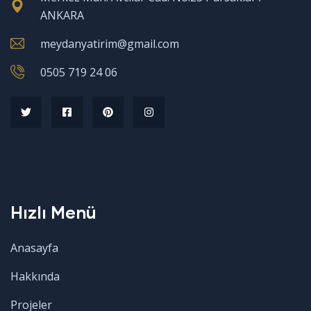
ANKARA
meydanyatirim@gmail.com
0505 719 24 06
Hızlı Menü
Anasayfa
Hakkında
Projeler