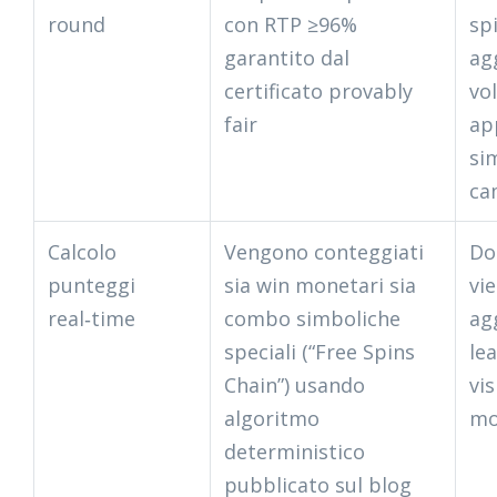
round
con RTP ≥96%
spi
garantito dal
ag
certificato provably
vo
fair
ap
si
ca
Calcolo
Vengono conteggiati
Do
punteggi
sia win monetari sia
vi
real‑time
combo simboliche
ag
speciali (“Free Spins
le
Chain”) usando
vis
algoritmo
mo
deterministico
pubblicato sul blog