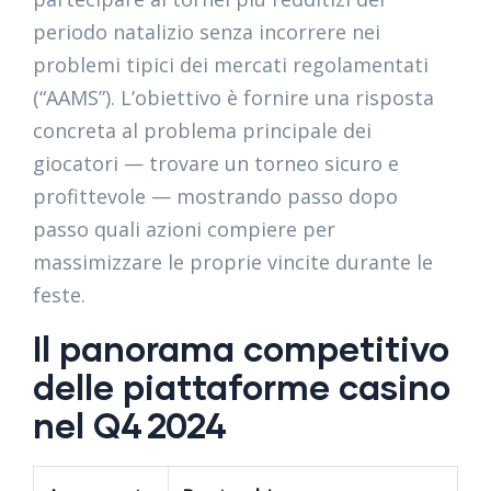
periodo natalizio senza incorrere nei
problemi tipici dei mercati regolamentati
(“AAMS”). L’obiettivo è fornire una risposta
concreta al problema principale dei
giocatori — trovare un torneo sicuro e
profittevole — mostrando passo dopo
passo quali azioni compiere per
massimizzare le proprie vincite durante le
feste.
Il panorama competitivo
delle piattaforme casino
nel Q4 2024